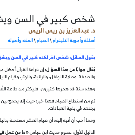
شخص كبير في السن ويشق
د. عبدالعزيز بن ريس الريس
أسئلة وأجوبة التليقرام
\
الصيام
\
الفقه وأصوله
يقول السائل: شخص آخر لكنه كبير في السن ويشق 
يُقال جوابًا عن هذا السؤال:
إن قراءة القرآن أفضل م
والصدقة، وصلاة النوافل، والراتبة، والوتر، وقيام اللي
وهذه سنة قد هجرها كثيرون، فليكثر من طاعة الله فيم
ثم من استطاع الصيام فهذا خير؛ حيث إنه يجمع بين ال
يجتهد في بقية العبادات.
ومما أحب أن أنبه إليه: أن صيام العشر مستحبة بدليل
الدليل الأول: عموم حديث ابن عباس
«ما من عمل في