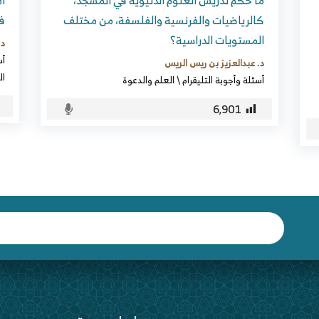
ما حكم تدريس العلوم الدنيوية في المسجد،
ام
كالرياضيات والفرنسية والفلسفة، من مختلف
ف
المستويات الدراسية؟
د.
أس
د. عبدالعزيز بن ريس الريس
ال
أسئلة وأجوبة التليقرام
\
العلم والدعوة
6٬901