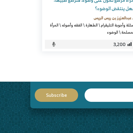
رأة مرضع تكون على وضوء، فترضع صبيها،
هل ينتقض الوضوء؟
 عبدالعزيز بن ريس الريس
ئلة وأجوبة التليقرام
\
الطهارة
\
الفقه وأصوله
\
المرأة
مسلمة
\
الوضوء
3٬200