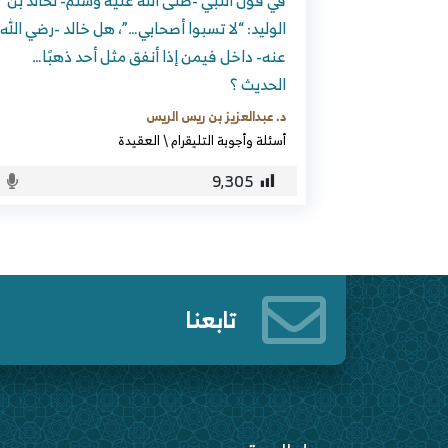
في قول النبي -صلى الله عليه وسلم- لخالد بن
الوليد: “لا تسبوا أصحابي…”، هل خالد -رضي الله
عنه- داخل فيمن إذا أنفق مثل أحد ذهبًا…
الحديث ؟
د. عبدالعزيز بن ريس الريس
أسئلة وأجوبة التليقرام
\
العقيدة
9٬305
تابعنا