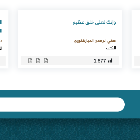
وإنك لعلى خلق عظيم
ال
ا
صفي الرحمن المباركفوري
د.
الكتب
ال
1٬677