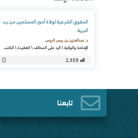
الحقوق الشرعية لولاة أمور المسلمين من رب
البرية
د. عبدالعزيز بن ريس الريس
الإمامة والولاية
\
الرد على المخالف
\
العقيدة
\
الكتب
2٬359
تابعنا