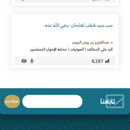
سب سيد قطب لعثمان -رضي الله عنه-
د. عبدالعزيز بن ريس الريس
الرد على المخالف
\
الصوتيات
\
جماعة الإخوان المسلمين
6٬187
تابعنا