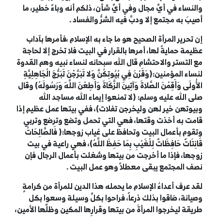
والنساء
في أيِّ مجال وفي أيِّ شأن، ذلكم أنه وباءٌ خطير، ما
أصيبَ به مجتمع إلا ودبَّ فيه الشرُّ والفساد .
إن تحرير المرأة الصحيح هو ما جاء به الإسلام ،فأمرها بآداب
عظيمة حمايةً لها، أمرها بالقرار في البيت فلا تخرج إلا لحاجة
مع التستر والاحتشام قال الله سبحانه لنساء نبيه وهم القدوة
لنساء المؤمنين:(وَقَرْنَ فِي بُيُوتِكُنَّ وَلا تَبَرَّجْنَ تَبَرُّجَ الْجَاهِلِيَّةِ
الأُولَى وَأَقِمْنَ الصَّلاةَ وَآتِينَ الزَّكَاةَ وَأَطِعْنَ اللَّهَ وَرَسُولَهُ) وقال
صلى الله عليه وسلم: (لا تمنعوا إيماء الله مساجد الله
وبيوتهن خير لهن وليخرجن تفلات)، ففي بيتها عمل عظيم إذا
قامت به أخذت وقتها، فهي التي تحمل وتضع وترضع وتربي
وتقوم بأعمال البيت وتحافظ على غياب زوجها:( فَالصَّالِحَاتُ
قَانِتَاتٌ حَافِظَاتٌ لِلْغَيْبِ بِمَا حَفِظَ اللَّهُ)، فهي راعية في بيت
زوجها، فإذا ما أخرجت من بيتها وشغلت بأعمال الرجال فإن
نصف المجتمع يبقى معطلاً وهو عمل البيت .
لقد عرف أعداءُ الإسلام ما يحمله هذا الدين للمرأة من كرامةٍ
وصيانة، ضاقوا بذلك ذرعاً، فراحوا بكلِّ وسيلة وسعوا بكل
طريقة ليخرجوا المرأةَ من بيتها وقرارِها المكين وظلِّها الأمين،