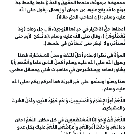
محفوظةٌ مرموقة، منحها الحقوقَ والدفاعَ عنها والمطالبةَ
برفع ما قد يقع عليها من حرمان أو إهمال، يقول صلى الله
عليه وسلم : (إن لصاحب الحق مقالاً).
أعطاها حقَّ الاختيار في حياتها الزوجية، قال جل وعلا: (وَلاَ
تَعْضُلُوهُنَّ )، وقال صلى الله عليه وسلم :(لا تُنكح الأيم حتى
تُستأمَر، ولا البكر حتى تستأذَن في نفسها).
المرأةُ في نظر الإسلام أهلٌ للثقة ومحلٌّ للاستشارة، فهذا
رسول الله صلى الله عليه وسلم أكملُ الناس علما وأتمُّهم رأيًا
يشاور نساءَه ويستشيرهن في مناسبات شتى ومسائل عظمى.
هذا وصلّوا وسلِّموا على خير البريّة كما أمركم ربكم ،صلى الله
عليه وسلم .
اللَّهُمَّ أَعِزَّ الإِسْلَامَ وَالْمُسْلِمِينَ، وَاحْمِ حَوْزَةَ الدِّينِ، وأذلَّ الشركَ
والمشركين.
اللَّهُمَّ كُنْ لِإِخْوَانِنَا الْمُسْتَضْعَفِينَ في كل مكان, اللَّهُمَّ احقن
دِمَاءَهُمْ واحْفَظْ أَمْوَالَهُمْ وَأَعْرَاضَهُمْ, اللَّهُمَّ عليك بكل عدو