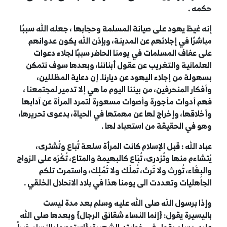
حكمه .
إنه غيظ يهود على صيانة المسلمة وحجابها ، جعله الله سببًا
مباشرًا في إجلائهم عن المدينة، وبإذن الله يكون عدوانهم
على عفاف المسلمات في يومنا الحاضر سببًا لجلاء دعوات
العلمانية والتغريب عن عقول أبنائنا، وبعدها سوف نتمكن
بسهولة من إجلاء اليهود عن ديارنا. إن دعاية المظللين،
وأفكار المنحرفين، من بيننا اليوم ما هي إلا تدمير لمجتمعنا ،
فهم أدوات مأجورة وأصوات مسعورة لتمرد المرأة عن آدابها
وأخلاقها، وإخراج لها عن مهمتها في الحياة، بدعوى تحريرها،
وهو في الحقيقة من استعباد لها .
عباد الله : قبل الإسلام كانت المرأة سلعة تُباع وتُشترى،
يُتشاءم منها وتُزدرى، تُبَاع كالبهيمة والمتاع، تُكْرَه على الزواج
والبِغَاء، تُورث ولا تَرث، تُملَك ولا تَمْلِك، واستمرت تلكم
الجاهليات وتعددت الى يومنا هذا في بلاد الانحلال الخلقي .
وإذا برسول الله صلى الله عليه وسلم بعد مدة ليست
باليسيرة يقول: {إنما النساء شقائق الرجال} وبعدها صلى الله