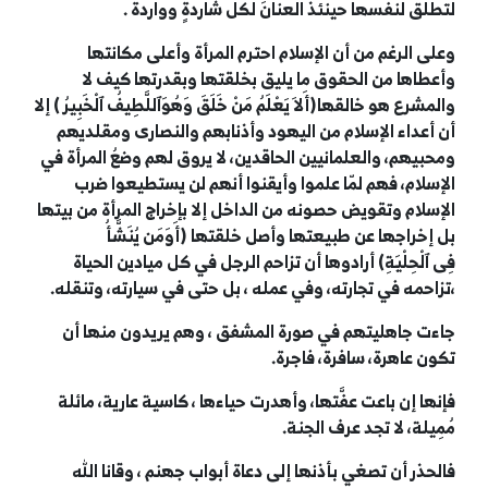
لتطلق لنفسها حينئذ العنانَ لكل شاردةٍ وواردة .
وعلى الرغم من أن الإسلام احترم المرأة وأعلى مكانتها
وأعطاها من الحقوق ما يليق بخلقتها وبقدرتها كيف لا
والمشرع هو خالقها(أَلاَ يَعْلَمُ مَنْ خَلَقَ وَهُوَ
ٱ
للَّطِيفُ
ٱ
لْخَبِيرُ ) إلا
أن أعداء الإسلام من اليهود وأذنابهم والنصارى ومقلديهم
ومحبيهم، والعلمانيين الحاقدين، لا يروق لهم وضعُ المرأة في
الإسلام، فهم لمّا علموا وأيقنوا أنهم لن يستطيعوا ضرب
الإسلام وتقويض حصونه من الداخل إلا بإخراج المرأة من بيتها
بل إخراجها عن طبيعتها وأصل خلقتها (أَوَمَن يُنَشَّأُ
فِى
ٱ
لْحِلْيَةِ) أرادوها أن تزاحم الرجل في كل ميادين الحياة
،تزاحمه في تجارته، وفي عمله ، بل حتى في سيارته، وتنقله.
جاءت جاهليتهم في صورة المشفق ، وهم يريدون منها أن
تكون عاهرة، سافرة، فاجرة.
فإنها إن باعت عفَّتها، وأهدرت حياءها ، كاسية عارية، مائلة
مُمِيلة، لا تجد عرف الجنة.
فالحذر أن تصغي بأذنها إلى دعاة أبواب جهنم ، وقانا الله