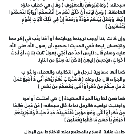
سبحانه:
﴿
وَعَاشِرُوهُنَّ بِالْمَعْرُوفِ
﴾
وقال في خطاب ملؤه
العاطفة:
﴿
وَمِنْ آيَاتِهِ أَنْ خَلَقَ لَكُمْ مِنْ أَنْفُسِكُمْ أَزْوَاجًا لِتَسْكُنُوا
إِلَيْهَا وَجَعَلَ بَيْنَكُمْ مَوَدَّةً وَرَحْمَةً إِنَّ فِي ذَلِكَ لَآيَاتٍ لِقَوْمٍ
يَتَفَكَّرُونَ
﴾
وإن كانت بنتا أوجب تربيتها ورعايتها، أو أختا رغّب في إكرامها
والإحسان إليها، ففي الحديث الصحيح، أن رسول الله صلى الله
عليه وسلم قال: (ليس أحدٌ من أُمَّتِي يَعولُ ثلاثَ بَناتٍ، أوْ ثلاثَ
أخَواتٍ، فيُحسِنُ إليهِنَّ إلا كُنَّ لهُ سِترًا من النارِ).
كما أنها مساوية للرجل في التكاليف والعطاء، والثواب
والجزاء، قال جل وعلا:
﴿
فَاسْتَجَابَ لَهُمْ رَبُّهُمْ أَنِّي لَا أُضِيعُ عَمَلَ
عَامِلٍ مِنْكُمْ مِنْ ذَكَرٍ أَوْ أُنْثَى بَعْضُكُمْ مِنْ بَعْضٍ
﴾
كما ضمن لها ربنا الحياة السعيدة إن هي امتثلت أوامره
واجتنبت نواهيه كالرجل تماما، قال سبحانه:
﴿
مَنْ عَمِلَ صَالِحًا
مِنْ ذَكَرٍ أَوْ أُنْثَى وَهُوَ مُؤْمِنٌ فَلَنُحْيِيَنَّهُ حَيَاةً طَيِّبَةً وَلَنَجْزِيَنَّهُمْ
أَجْرَهُمْ بِأَحْسَنِ مَا كَانُوا يَعْمَلُونَ
﴾
جاءت عناية الإسلام بالمجتمع بمنع الاختلاط بين الرجال