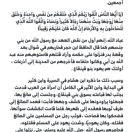
أجمعين.
(يَا أَيُّهَا النَّاسُ اتَّقُوا رَبَّكُمْ الَّذِي خَلَقَكُمْ مِنْ نَفْسٍ وَاحِدَةٍ وَخَلَقَ
مِنْهَا زَوْجَهَا وَبَثَّ مِنْهُمَا رِجَالاً كَثِيراً وَنِسَاءً وَاتَّقُوا اللَّهَ الَّذِي
تَتَسَاءَلُونَ بِهِ وَالأَرْحَامَ إِنَّ اللَّهَ كَانَ عَلَيْكُمْ رَقِيباً)
عباد الله، إنهم أول من نقض العهد مع رسول الله من بني
جنسهم كما قال الحافظ ابن حجر فحاربهم في شوال بعد
وقعة بدر فنزلوا على حكمه وأراد قتلهم فاستوهبهم منه عبد
الله بن أبي وكانوا حلفاءه فأخرجهم من المدينة إلى أذرعات ،
أولئك هم يهود بنو قينقاع .
وسبب ذلك ما ذكره ابن هشام في السيرة وابن كثير
في
البداية وابن الأثير في الكامل أن امرأة من العرب قدِمت
بجلب لها فباعته بسوق بني قينقاع، وجلست إلى صائغ بها،
فجعلوا يراودونها على كشف وجهها فأبت؛ فعمد الصائغ إلى
طرف ثوبها فعقده إلى ظهرها، فلما قامت انكشفت سوأتها،
فضحكوا بها فصاحت ، فوثب رجل من المسلمين على الصائغ
فقتله، وكان يهوديًا، وشدت يهود على المسلم فقتلوه،
فحاصرهم رسول الله -صلى الله عليه وسلم- حتى نزلوا على