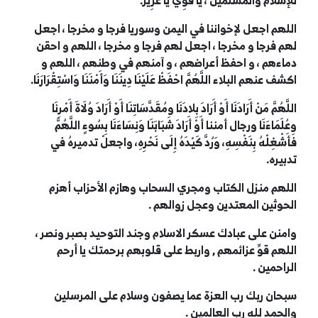
للإسلام والمسلمين ، يا قَوِيُّ يَا عَزِيزُ.
اللهم اجعل لإخواننا في اليمن وسوريا فرجا و مخرجا ، اجعل
لهم فرجا و مخرجا ، اجعل لهم فرجا و مخرجا ، اللهم و احقن
دماءهم ، و احفظ أعراضهم ، و آمنهم في وطنهم ، اللهم و
اكشف عنهم البلاء
اللَّهُمَّ احْفَظْ عَلَيْنَا دِينَنَا وَأَمْنَنَا وَاسْتِقْرَارَنَا.
اللَّهُمَّ مَنْ أَرَادَنَا أَوْ أَرَادَ بِلادَنَا ومُقَدَّسَاتِنَا أَوْ أَرَادَ وُلَاةَ أَمْرِنَا
وعُلَمَاءَنَا ورجال أمننا أَوْ أَرَادَ شَبَابَنَا وَنِسَاءَنَا بِسُوءٍ اللَّهُمَّ
فَأَشْغِلْهُ بِنَفْسِهِ، وَرُدَّ كَيْدَهُ إِلَى نَحْرِهِ، واجعلْ تدميرهُ في
تدبيره.
اللهم منزل الكتاب ومجري السحاب وهازم الأحزاب أهزم
الحوثين المعتدين وعجل زوالهم .
وامنن على عبادك عسكر الاسلام وجند التوحيد بصبر ونصر ،
اللهم قوِّ عزائمهم , واربط على قلوبهم برحمتك يا أرحم
الراحمين .
سبحان ربك رب العزة عما يصفون وسلام على المرسلين
والحمد لله رب العالمين .