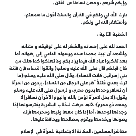
وإيكم شرهم ، وحصن نساءنا عن الفتن .
بارك الله لي ولكم في القرآن والسنة أقول ما سمعتم،
وأستغفر الله لي ولكم .
الخطبة الثانية :
الحمد لله على إحسانه والشكر له على توفيقه وامتنانه
وأشهد أن نبينا محمدا عبده ورسوله الداعي إلى رضوانه أما
بعد تفكروا عباد الله فيما يراد بكم ولا تهلكوا كما هلك من
كان قبلكم قال صلى الله عليه وسلم:( واتقوا النساء، فإن فتنة
بني إسرائيل كانت النساء)، وقال صلى الله عليه وسلم:(ما
ترك بعدي فتنةً أضر على الرجال من النساء)، يردون من المرأة
أن تسافر وحدها بدون محرم، والرسول صلى الله عليه وسلم
يقول:(لا يحل لامرأة تؤمن بالله واليوم الآخر أن تسافر إلا
ومعه ذو محرم)، لأنها عرضت للذئاب البشرية يفترسونها إذا
وجدنها لوحدها، أما إذا كان معها وليها ومحرمها فإنه
يصونها ويخدمها ويقوم بمصالحها ويحافظ عليها .
معاشرَ المسلمين، المكانةُ الاجتماعية للمرأة في الإسلام