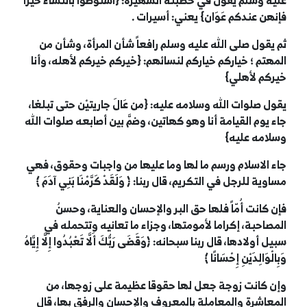
عليه وسلم يقول في خطبته الشهيرة: {استوصوا بالنساء خيراً
فإنهن عندكم عَوَان} يعني: أسيرات .
ثم يقول صلى الله عليه وسلم رافعاً شأن المرأة، وشأن من
المهتم ؛ خياركم خياركم لنسائهم: {خيركم خيركم لأهله، وأنا
خيركم لأهلي}
يقول صلوات الله وسلامه عليه: {من عَالَ جاريتيْن حتى تبلغا،
جاء يوم القيامة أنا وهو كهاتين، وضمَّ بين أصابعه صلوات الله
وسلامه عليه}
جاء الاسلام ورسم ما لها وما عليها من واجبات وحقوق، فهي
مساوية للرجل في التكريم، قال ربنا:
﴿
وَلَقَدْ كَرَّمْنَا بَنِي آدَمَ
﴾
فإن كانت أُمّاً فلها حق البر والإحسان والعناية، وحسنُ
المصاحبة، إكراما لأمومتها، وجزاء ما تعانيه وتتحمله في
سبيل أولادها، قال ربنا سبحانه:
﴿
وَقَضَى رَبُّكَ أَلَّا تَعْبُدُوا إِلَّا إِيَّاهُ
وَبِالْوَالِدَيْنِ إِحْسَانًا
﴾
وإن كانت زوجة جعل لها حقوقا عظيمة على زوجها، من
المعاشرة والمعاملة بالمعروف والإحسان والرفق بها، قال