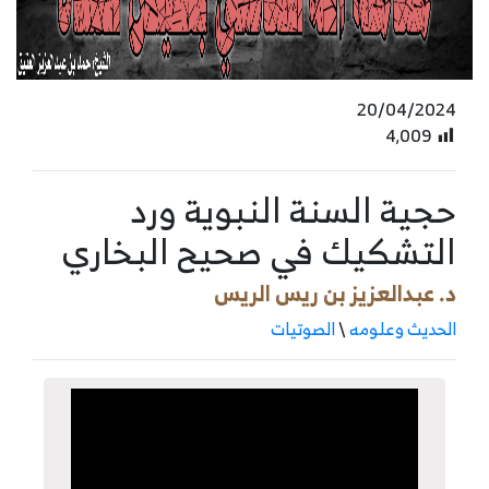
20/04/2024
4٬009
حجية السنة النبوية ورد
التشكيك في صحيح البخاري
د. عبدالعزيز بن ريس الريس
الحديث وعلومه
\
الصوتيات