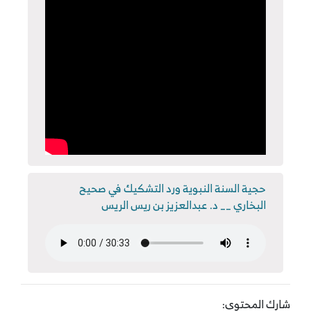
حجية السنة النبوية ورد التشكيك في صحيح
البخاري __ د. عبدالعزيز بن ريس الريس
شارك المحتوى: