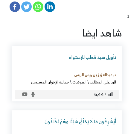
1
شاهد ايضا
تأويل سيد قطب للإستواء
د. عبدالعزيز بن ريس الريس
الرد على المخالف
\
الصوتيات
\
جماعة الإخوان المسلمين
6٬447
أَيُشْرِكُونَ مَا لَا يَخْلُقُ شَيْئًا وَهُمْ يُخْلَقُونَ