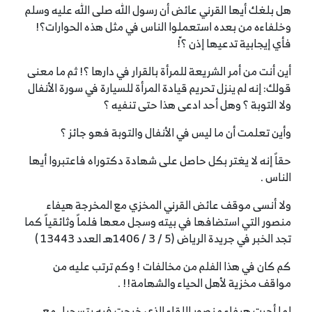
هل بلغك أيها القرني عائض أن رسول الله صلى الله عليه وسلم
وخلفاءه من بعده استعملوا الناس في مثل هذه الحوارات؟!
فأي إيجابية تدعيها إذن ؟ّ!
أين أنت من أمر الشريعة للمرأة بالقرار في دارها ؟! ثم ما معنى
قولك: إنه لم ينزل تحريم قيادة المرأة للسيارة في سورة الأنفال
ولا التوبة ؟ وهل أحد ادعى هذا حتى تنفيه ؟
وأين تعلمت أن ما ليس في الأنفال والتوبة فهو جائز ؟
حقاً إنه لا يغتر بكل حاصل على شهادة دكتوراه فاعتبروا أيها
الناس .
ولا أنسى موقف عائض القرني المخزي مع المخرجة هيفاء
منصور التي استضافها في بيته وسجل معها فلماً وثائقياً كما
تجد الخبر في جريدة الرياض (5 / 3 / 1406هـ العدد 13443 )
كم كان في هذا الفلم من مخالفات ! وكم ترتب عليه من
مواقف مخزية لأهل الحياء والشهامة!! .
لما أجرت هيفاء منصور اللقاء الذي خرجت فيه بتسجيل مع