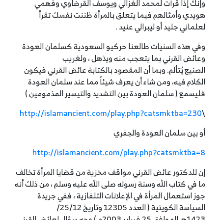
وإنك إذا قرأت لمحمد الغزالي ويوسف القرضاوي وفهمي
هويدي وأمثالهم فيما يتعلق بالمرأة ظننت نفسك تقرأ
لعلماني جليد أو ليبرالي عنيد .
وفي هذه السنيات طالعنا حركيو السعودية كسلمان العودة
وعائض القرني بما يتعجب منه ويذهل ، ولغريب
الصنيع يُتألم. وبما أن المقصود بالكتابة عائض القرني فيكون
الكلام فيه، ومن شاء أن يعرف شيئاً مما عند سلمان العودة
فليسمع ( سلمان العودة بين التشديد والتيسير المذمومين )
http://islamancient.com/play.php?catsmktba=230
\
أو بين سلمان العودة والجفري
http://islamancient.com/play.php?catsmktba=8
إن للدكتور عائض القرني مواقف مخزية من قضايا المرأة تخالف
ما في كتاب الله وسنة رسوله صلى الله عليه وسلم ، من ذلك أنه
جوز استعمال المرأة في الإعلانات التلفازية ، ففي جريدة
السياسة الكويتية ( العدد 12305 وتاريخ 25/12/
1423هـ الموافق 25 فبراير 2003م.) وجه سؤال لعائض القرني