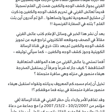
القرني بجواز كشف الوجه والكفين ضمت إلى الفلم تسجيلاً
قديماً لعائض القرني في تحريم كشف الوجه والكفين وذكرت
أن مشايخ السعودية تغيروا وتساهلوا .. الخ ثم أتدرون أين بثت
الفلم ؟ بثته في السفارة الفرنسية !!
بعد أن نشر هذا الخبر في وسائل الإعلام كتب عائض القرني
مقالاً في الصحف وموقعه الالكتروني تراجع فيه عن تجويز
كشف الوجه والكفين ثم بعد ذلك خرج في قناة الرسالة
الكويتية وجوز كشف الوجه والكفين – كما سيأتي توثيقه –
أفما تستحي يا عائض القرني من هذه المواقف المتعاقبة
المتناقضة ؟ كيف جاز له شرعاً وعرفاً أن يستقبل المخرجة
هيفاء منصور في منزله وهي سافرة متجملة ؟
تخيل أن إمام مسجدكم المعروف بديانته وتقواه استقبل هيفاء
منصور سافرة متجملة في بيته فما موقفكم ؟!
وقد تفاقم الأمر وازداد بأن حظر القرني في قناة الرسالة (في
مؤتمر من 10/2/2007 – 15/2/ 2007 م ) مع جماعة من دعاة
الشرك والبدعة كالجفري القائل: إنه يمكن للولي أن يخلق ولداً