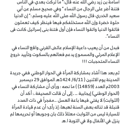
أسامة بن زيد رضي الله عنه قال:” ما تركت بعدي في الناس
فتنة أضر على الرجال من النساء ” وفي صحيح مسلم عن أبي
سعيد الخدري قال رسول الله صلى الله عليه وسلم :” إن الدنيا
حلوة خضرة وإن الله مستخلفكم فيها فينظر كيف تعملون
فاتقوا الدنيا واتقوا النساء فإن أول فتنة بنى إسرائيل كانت فى
النساء”.
فبدل من أن يعيب داعية الإسلام عائض القرني واقع النساء في
الإعلام المرئي والمسموع يدعم فعالهم بالسكوت وتأييد خروج
النساء المتحجبات !!!
ثم بعد هذا أشاد بمشاركة المرأة في الحوار الوطني ففي جريدة
المدينة يوم الاثنين ( 6/11/ 1424هـ الموافق 29 ديسمبر
2003م العدد (14859) ) ما نصه : ورأى أن مشاركة النساء في
(الحوار الوطني) إيجابية … ـ إلى أن قالت الصحيفة ـ: أكد أن
(الثوابت) لا يفتي فيها باعة العسل …مفجراً في ذات الصدد
قنبلة قد تناله بعض السنة لهبها، إذ رأى؛ أن عدم قيادة المرأة
للسيارة ليس من الثوابت معللاً ذلك بان وجوبها أو تحريمها لم
ينزل في الأنفال ولا في التوبة ا.هـ