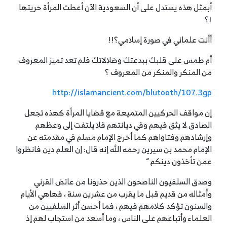
أبمثل هذه يستدل على أن السعودية الآن أعطت المرأة حريتها
!؟
أأنت علماني في صورة إسلامي؟!!
أم طمس على قلبك ببدعتك وضلالاتك فلم تعد تميز المعروف
من المنكر والمنكر من المعروف ؟
http://islamancient.com/blutooth/107.3gp
إن مواقف الحركيين المتميعة مع قضايا المرأة كهذه تجعل
الصادق لا يثق فيهم وفي ديانتهم فلا يلتفت إلى وعظهم
وإرشادهم وفتاواهم كما أخرج الإمام مسلم في مقدمته عن
الإمام محمد بن سيرين رحمه الله إنه قال: إن العلم دين فانظروا
عمن تأخذون دينكم “
وصدق السلفيون الناصحون الذين حذرونا من عائض القرني
وأمثاله من قديم قبل ما يقرب من عشرين سنة ، فهاهي الأيام
والسنون تؤكد كلامهم فيهم ، فما أحسن أثر السلفيين من
العلماء وأتباعهم على الناس ، وما أسعد من استجاب لهم إذ