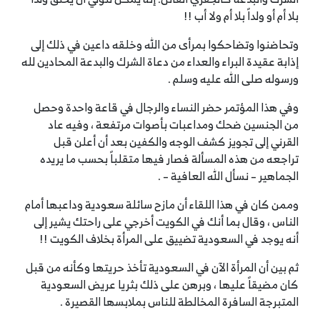
بلا أم أو ولداً بلا أم ولا أب !!
وتحاضنوا وتضاحكوا بمرأى من الله وخلقه داعين في ذلك إلى
إذابة عقيدة البراء والعداء من دعاة الشرك والبدعة المحادين لله
ورسوله صلى الله عليه وسلم .
وفي هذا المؤتمر حضر النساء والرجال في قاعة واحدة وحصل
من الجنسين ضحك ومداعبات بأصوات مرتفعة ، وفيه عاد
القرني إلى تجويز كشف الوجه والكفين بعد أن أعلن قبل
تراجعه من هذه المسألة فصار فيها متقلباً بحسب ما يريده
الجماهير – نسأل الله العافية – .
وممن كان في هذا اللقاء أن مازح سائلة سعودية وداعبها أمام
الناس ، وقال بما أنك في الكويت أخرجي على راحتك يشير إلى
أنه يوجد في السعودية تضييق على المرأة بخلاف الكويت !!
ثم بين أن المرأة الآن في السعودية تأخذ حريتها وكأنه من قبل
كان مضيقاً عليها ، وبرهن على ذلك بثريا عريض السعودية
المتبرجة السافرة المخالطة للناس بملابسها القصيرة .