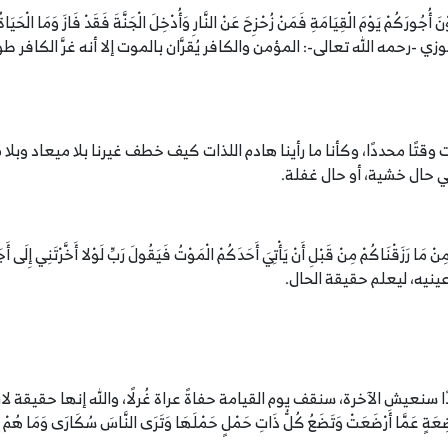
يقول ابن الجوزي -رحمه الله تعالى-: المؤمن والكافر يُقرَّان بالموت إلا أنه غرَّ الكافر طو
وقتًا محددًا، وكأنا ما رأينا هادم اللذات كيف خطف غيرنا بلا ميعاد وبلا 
في حال خشية، أو حال غفلة.
ْنَاكُمْ مِنْ قَبْلِ أَنْ يَأْتِيَ أَحَدَكُمْ الْمَوْتُ فَيَقُولَ رَبِّ لَوْلا أَخَّرْتَنِي إِلَى أ
عيش الآخرة، سنقف يوم القيامة حفاةً عراة غُرلًا، والله إنها حقيقة لابد منها، قال س
رْضِعَةٍ عَمَّا أَرْضَعَتْ وَتَضَعُ كُلُّ ذَاتِ حَمْلٍ حَمْلَهَا وَتَرَى النَّاسَ سُكَارَى وَمَا هُمْ بِس