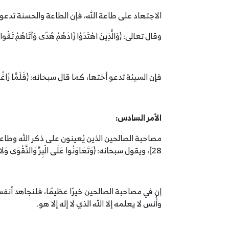
الاجتهاد على طاعة الله، فإن الطاعة والحسنة تدعو أختها، كما قال
وقال تعالى: ﴿وَالَّذِينَ اهْتَدَوْا زَادَهُمْ هُدًى وَآتَاهُمْ تَقْواهُمْ﴾ [محمد: 17]، اعلم أن الحسنة تدعو أختها، واعلم أن الطاعة تُساعد ع
فإن السيئة تدعو أختها، كما قال سبحانه: ﴿فَلَمَّا زَاغُوا أَزَاغَ اللَّهُ قُلُوبَهُمْ﴾ [الصف: 5]، وقال سبحانه: ﴿وَأَمَّا مَنْ بَخِلَ وَاسْتَغ
الأمر السادس:
مصاحبة الصالحين الذين يُعينون على ذكر الله وطاعته، يقول الل
28]، ويقول سبحانه: ﴿وَتَعَاوَنُوا عَلَى الْبِرِّ وَالتَّقْوَى وَلا تَعَاوَنُوا عَلَى الإِثْمِ وَالْعُدْوَانِ﴾ [المائدة: 2].
إن في مصاحبة الصالحين خيرًا عظيمًا، فلنجاهد أنفس
وأُنس لا يعلمه إلا الله الذي لا إله إلا هو.