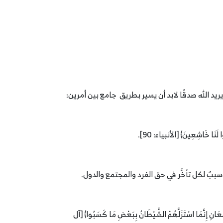
َا خَاشِعِينَ﴾ [الأنبياء: 90].
وسببٌ لكل تأخُّر في حق الفرد والمجتمع والدول.
ذِينَ تَوَلَّوْا مِنْكُمْ يَوْمَ الْتَقَى الْجَمْعَانِ إِنَّمَا اسْتَزَلَّهُمْ الشَّيْطَانُ بِبَعْضِ مَا كَسَبُوا﴾ [آل