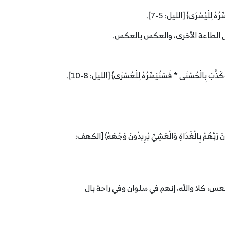
ْيُسْرَى﴾ [الليل: 5-7].
 بِالْغَدَاةِ وَالْعَشِيِّ يُرِيدُونَ وَجْهَهُ﴾ [الكهف:
عس، كلا والله، إنهم في سلوان وفي راحة بال