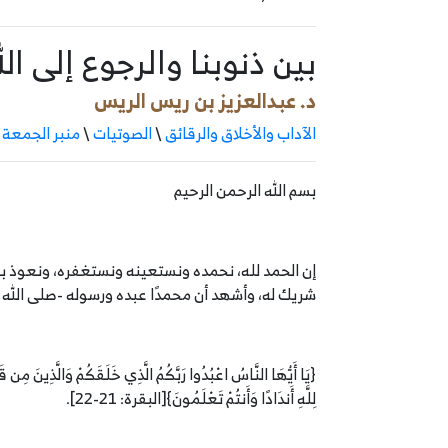
بين ذنوبنا والرجوع إلى ال
د. عبدالعزيز بن ريس الريس
الآداب والأخلاق والرقائق
\
الصوتيات
\
منبر الجمعة
بسم الله الرحمن الرحيم
إن الحمد لله، نحمده ونستعينه ونستغفره، ونعوذ بالله
شريك له، وأشهد أن محمدًا عبده ورسوله -صلى الله 
{يَا أَيُّهَا النَّاسُ اعْبُدُوا رَبَّكُمُ الَّذِي خَلَقَكُمْ وَالَّذِينَ مِن قَب
لِلَّهِ أَندَادًا وَأَنتُمْ تَعْلَمُونَ}[البقرة: 21-22].