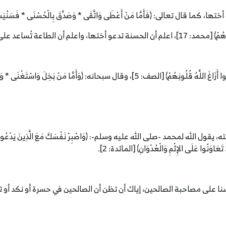
 تعالى: ﴿فَأَمَّا مَنْ أَعْطَى وَاتَّقَى * وَصَدَّقَ بِالْحُسْنَى * فَسَنُيَسِّرُهُ لِل
لى الطاعة الأخرى، والعكس بالعكس.
ْنَى * وَكَذَّبَ بِالْحُسْنَى * فَسَنُيَسِّرُهُ لِلْعُسْرَى﴾ [الليل: 8-10].
ه لمحمد -صلى الله عليه وسلم-: ﴿وَاصْبِرْ نَفْسَكَ مَعَ الَّذِينَ يَدْعُونَ رَبَّهُمْ
نا على مصاحبة الصالحين، إياك أن تظن أن الصالحين في حسرة أو نكد أو ت