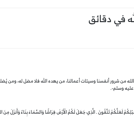
له في دقائق
 من شرور أنفسنا وسيئات أعمالنا، من يهده الله فلا مضل له، ومن يُضلل فل
عليه وسلم-.
ْلِكُمْ لَعَلَّكُمْ تَتَّقُونَ . الَّذِي جَعَلَ لَكُمُ الْأَرْضَ فِرَاشًا وَالسَّمَاءَ بِنَاءً وَأَنزَلَ مِنَ الس