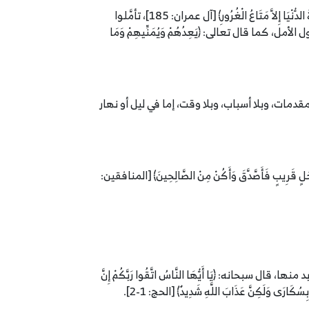
قال الله عز وجل: ﴿كُلُّ نَفْسٍ ذَائِقَةُ الْمَوْتِ وَإِنَّمَا تُوَفَّوْنَ أُجُورَكُمْ يَوْمَ الْقِيَامَةِ فَمَنْ زُحْزِحَ عَنْ النَّارِ وَأُدْخِلَ الْجَنَّةَ فَقَدْ فَازَ وَمَا الْحَيَاةُ الدُّنْيَا إِلاَّ مَتَاعُ الْغُرُورِ﴾ [آل عمران: 185]، تأمَّلوا
ل الأمل، كما قال تعالى: ﴿يَعِدُهُمْ وَيُمَنِّيهِمْ وَمَا
مقدمات، وبلا أسباب، وبلا وقت، إما في ليل أو نهار
َجَلٍ قَرِيبٍ فَأَصَّدَّقَ وَأَكُنْ مِنْ الصَّالِحِينَ﴾ [المنافقين:
بحانه: ﴿يَا أَيُّهَا النَّاسُ اتَّقُوا رَبَّكُمْ إِنَّ
ُكَارَى وَلَكِنَّ عَذَابَ اللَّهِ شَدِيدٌ﴾ [الحج: 1-2].