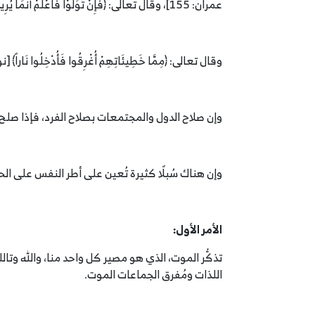
عمران: 155]، وقال تعالى: ﴿فَإِنْ تَوَلَّوْا فَاعْلَمْ أَنَّمَا يُرِيدُ اللَّهُ أَنْ يُصِيبَهُمْ بِبَعْضِ ذُنُوبِهِمْ﴾ [المائدة: 49].
وقال تعالى: ﴿مِمَّا خَطِيئَاتِهِمْ أُغْرِقُوا فَأُدْخِلُوا نَاراً﴾ [نوح: 25]، أُغرقوا في الدنيا وأُدخلوا نارًا في 
وإن صلاح الدول والمجتمعات بصلاح الفرد، فإذا صلح ال
وإن هناك سُبلًا كثيرة تُعين على أطر النفس على الحق
الأمر الأول:
تذكُّر الموت، الذي هو مصير كل واحد منا، والله وتال
اللذات ومُفرق الجماعات الموت.