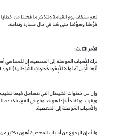
نعم سنقف يوم القيامة ونتذكر ما فعلنا من خطايا و
فرَّطنا وسوَّفنا حتى كنا في حال خسارة وندامة.
الأمر الثالث:
ترك الأسباب الموصلة إلى المعصية، إن للمعاصي أسباب
أَيُّهَا الَّذِينَ آمَنُوا لا تَتَّبِعُوا خُطُوَاتِ الشَّيْطَانِ﴾ [النور: 21]، تأمل إن الشيطان عدو مبين لنا، فلنتق الله .
وإن من خطوات الشيطان التي نتساهل فيها تقليب الق
ويقرب، ويتفاجأ فإذا هو قد وقع في الفخ، فخدعه الشي
والأسباب المُوصلة إلى المعصية.
والله إن الرجوع عن أسباب المعصية أهون بكثير من