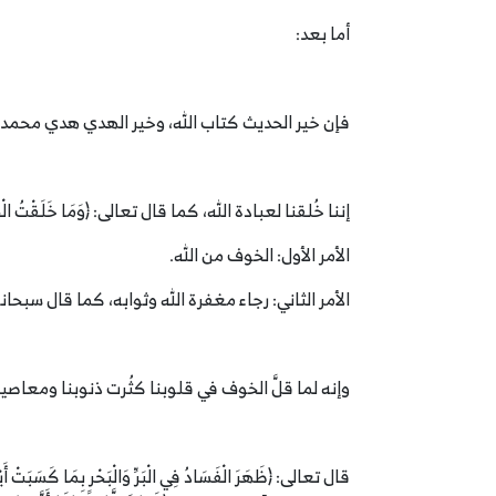
أما بعد:
فإن خير الحديث كتاب الله، وخير الهدي هدي محمد -
إننا خُلقنا لعبادة الله، كما قال تعالى: ﴿وَمَا خَلَقْتُ الْجِنَّ وَالإِنسَ إِلاَّ لِيَعْبُدُونِ﴾ [الذاريات: 56]، وإن الع
الأمر الأول: الخوف من الله.
الأمر الثاني: رجاء مغفرة الله وثوابه، كما قال سبحانه عن الأنبياء: ﴿
وإنه لما قلَّ الخوف في قلوبنا كثُرت ذنوبنا ومعاصينا