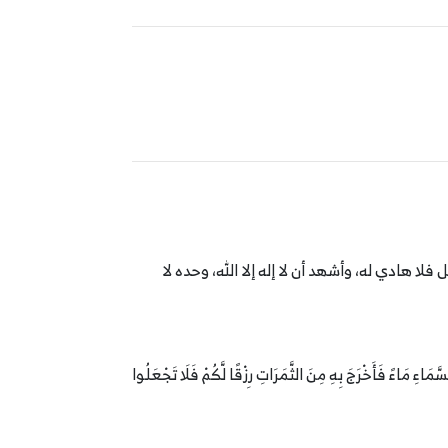
ا هادي له، وأشهد أن لا إله إلا الله، وحده لا
َّمَاءِ مَاءً فَأَخْرَجَ بِهِ مِنَ الثَّمَرَاتِ رِزْقًا لَّكُمْ فَلَا تَجْعَلُوا