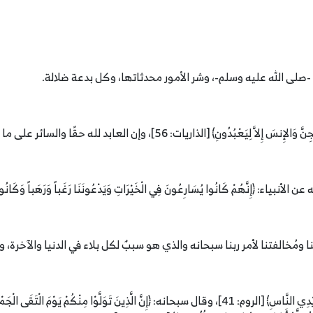
صلى الله عليه وسلم-، وشر الأمور محدثاتها، وكل بدعة ضلالة.
ابد لله حقًا والسائر على ما يريد الله صدقًا لابد أن يسير بطريق جامع بين أمرين:
إِنَّهُمْ كَانُوا يُسَارِعُونَ فِي الْخَيْرَاتِ وَيَدْعُونَنَا رَغَباً وَرَهَباً وَكَانُوا لَن
 ومُخالفتنا لأمر ربنا سبحانه والذي هو سببٌ لكل بلاء في الدنيا والآخرة، 
قال تعالى: ﴿ظَهَرَ الْفَسَادُ فِي الْبَرِّ وَالْبَحْرِ بِمَا كَسَبَتْ أَيْدِي النَّاسِ﴾ [الروم: 41]، وقال سبحانه: ﴿إِنَّ الَّ