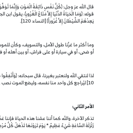
قوله: ﴿وَمَا الْحَيَاةُ الدُّنْيَا إِلاَّ مَتَاعُ الْغُرُورِ﴾، 
يَعِدُهُمْ الشَّيْطَانُ إِلاَّ غُرُوراً﴾ [النساء: 120].
وما أكثر ما غرَّنا طول الأمل، والتسويف، وكأن للموت 
أو ضحى، أو في سيارة أو على فراش، أو بين أهله أو 
لذا لنتقي الله ولنعتبر بغيرنا، قال سبحانه: ﴿وَأَنْفِقُوا مِنْ مَا رَزَق
10] ليُراجع كل واحد منا نفسه، وليضع الموت نصب عينيه، ليعلم حقيقة الحال.
الأمر الثاني:
تذكر الآخرة، والله كما أننا عشنا هذه الحياة فإننا غدًا سن
زَلْزَلَةَ السَّاعَةِ شَيْءٌ عَظِيمٌ * يَوْمَ تَرَوْنَهَا تَذْهَلُ كُلُّ مُ