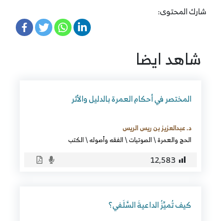
شارك المحتوى:
شاهد ايضا
المختصر في أحكام العمرة بالدليل والأثر
د. عبدالعزيز بن ريس الريس
الحج والعمرة
\
الصوتيات
\
الفقه وأصوله
\
الكتب
12٬583
كيف تُميِّزُ الداعيةَ السَّلَفي؟