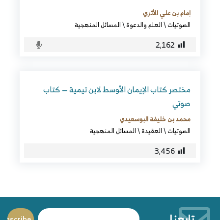
إمام بن علي الأثري
الصوتيات
\
العلم والدعوة
\
المسائل المنهجية
2٬162
مختصر كتاب الإيمان الأوسط لابن تيمية — كتاب
صوتي
محمد بن خليفة البوسعيدي
الصوتيات
\
العقيدة
\
المسائل المنهجية
3٬456
تابعنا