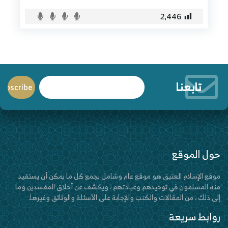
2٬446
تابعنا
حول الموقع
موقع الإسلام العتيق هو موقع عام وشامل يجمع كل ما يمكن أن يستفيد
منه المسلمون في توحيدهم وعبادتهم ، ويكشف عن أخلاق المفسدين وما
إلى ذلك ، من المقالات والكتب والإجابة على الأسئلة والوثائق وغيرها.
روابط سريعة