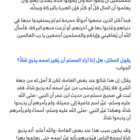
للمسلمين أن يتقوا الله وأن يكونوا مثالًا يُقتدى بهم، وأن
يعلموا أن المال قلَّ أو كثُر فإن العبرة بالبركة وبحِلِّه.
فما أكثر الذين جمعوا أموالًا محرمة ثم لم يستفيدوا منها في
دنياهم وعُذبوا بها في آخرتهم، أو نُزعت منهم البركة، فأسأل
الله أن يُعافيني وإياكم والمسلمين أجمعين يا رب العالمين.
يقول السائل: هل إذا أراد المسلم أن يُغير اسمه يذبح شاةً؟
الجواب:
يقال: إن هذا شائع عند بعض العامة، لكن لا أصل له من جهة
الشرع، فلا يُقال إنه يُستحب من غيَّر اسمه أنه يذبح شاةً، فقد
ثبت في صحيح مسلم من حديث ابن عمر أن النبي -صلى الله
عليه وسلم- غيَّر اسم عاصية إلى جميلة، ولم يأمرهم أن يذبحوا
شاةً، وهكذا غيَّر النبي -صلى الله عليه وسلم- أسماءً ولم يأمرهم
أن يذبحوا شاةً.
وقد يكون سبب هذا عند بعض العامة -والله أعلم- أنه يذبح
شاة ليجمع الناس فيُخبرهم بأنه غيَّر اسمه حتى يعلموا بهذا