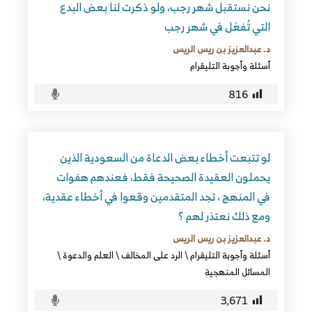
نحن نستقبل شهر رجب، ولو ذكرت لنا بعض البدع
التي تُفعَل في شهر رجب
د. عبدالعزيز بن ريس الريس
أسئلة وأجوبة التليقرام
816
لو تتبعت أخطاء بعض الدعاة من السعودية الذين
يحملون العقيدة الصحيحة فقط، فعندهم هفوات
في المنهج ، تجد المتقدمين وقعوا في أخطاء عقدية،
ومع ذلك نعتذر لهم ؟
د. عبدالعزيز بن ريس الريس
أسئلة وأجوبة التليقرام
\
الرد على المخالف
\
العلم والدعوة
\
المسائل المنهجية
3٬671