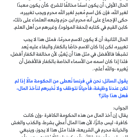
الحال الأولى: أن يكون اسمًا مخالفًا للشرع، كأن يكون معبدًا
لغير الله، فإن كل اسمٍ مُعبدٍ لغير الله محرم ويجب تغييره،
حكى الإجماع على أنه محرم ابن حزم وتبعه العلماء على ذلك،
كابن القيم في كتابه (تحفة المولود)، وغيرهم من أهل العلم.
الحال الثانية: أن لا يكون الاسم محرمًا، فمثل هذا لا يجب
تغييره، لكن إذا كان الاسم خاصًا بالكفار والبقاء عليه يُعد
تشبهًا فالأفضل في مثل هذا أن يُغيَّر، لأن مخالفة الكفار أفضل،
فلذا إذا كان اسمه من الأسماء الخاصة بالكفار فالأفضل أن
يُغيره -والله أعلم-.
يقول السائل: نحن في فرنسا نُعطى من الحكومة مالًا إذا لم
تكن عندنا وظيفة، فأحيانًا نتوظف ولا نُخبرهم لنأخذ المال،
فهل هذا جائز؟
الجواب:
يقال: إن أخذ المال من هذه الحكومة الكافرة -وإن كانت
كافرة- ليس جائزًا، لأن هذا المال أُعطي بشرط، والكذب والغش
والخيانة محرم في الشريعة، فلذا مثل هذا لا يجوز، وينبغي