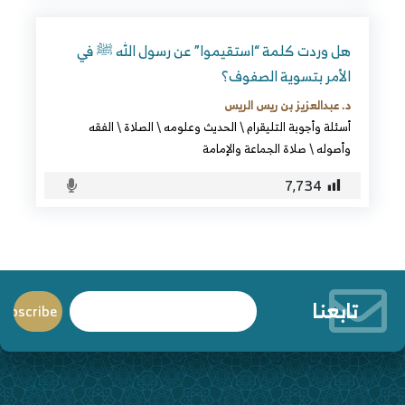
هل وردت كلمة “استقيموا” عن رسول الله ﷺ في
الأمر بتسوية الصفوف؟
د. عبدالعزيز بن ريس الريس
أسئلة وأجوبة التليقرام
\
الحديث وعلومه
\
الصلاة
\
الفقه
وأصوله
\
صلاة الجماعة والإمامة
7٬734
تابعنا