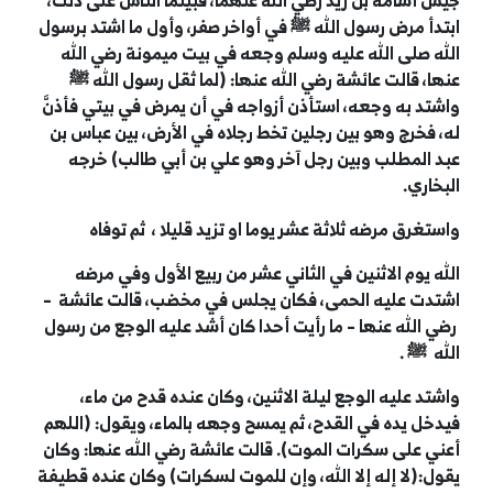
جيش أسامة بن زيد رضي الله عنهما، فبينما الناس على ذلك،
ابتدأ مرض رسول الله
ﷺ
في أواخر صفر، وأول ما اشتد برسول
الله صلى الله عليه وسلم وجعه في بيت ميمونة رضي الله
عنها، قالت عائشة رضي الله عنها: (لما ثقل رسول الله
ﷺ
واشتد به وجعه، استأذن أزواجه في أن يمرض في بيتي فأذنَّ
له، فخرج وهو بين رجلين تخط رجلاه في الأرض، بين عباس بن
عبد المطلب وبين رجل آخر وهو علي بن أبي طالب) خرجه
البخاري.
واستغرق مرضه ثلاثة عشر يوما او تزيد قليلا ، ثم توفاه
الله يوم الاثنين في الثاني عشر من ربيع الأول وفي مرضه
اشتدت عليه الحمى، فكان يجلس في مخضب، قالت عائشة
–
رضي الله عنها
–
ما رأيت أحدا كان أشد عليه الوجع من رسول
الله
ﷺ
.
واشتد عليه الوجع ليلة الاثنين، وكان عنده قدح من ماء،
فيدخل يده في القدح، ثم يمسح وجهه بالماء، ويقول: (اللهم
أعني على سكرات الموت). قالت عائشة رضي الله عنها: وكان
يقول:(لا إله إلا الله، وإن للموت لسكرات) وكان عنده قطيفة