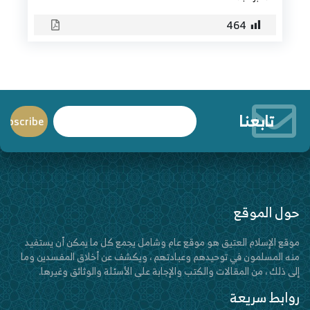
464
تابعنا
حول الموقع
موقع الإسلام العتيق هو موقع عام وشامل يجمع كل ما يمكن أن يستفيد
منه المسلمون في توحيدهم وعبادتهم ، ويكشف عن أخلاق المفسدين وما
إلى ذلك ، من المقالات والكتب والإجابة على الأسئلة والوثائق وغيرها.
روابط سريعة