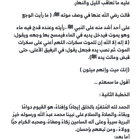
عليه ما تعاقب الليل والنهار.
قالت رضي الله عنها في وصف موته
ﷺ
: ( ما رأيت الوجع
على أحد أشد منه على النبي
ﷺ
، رأيته وعنده قدح فيه ماء
وهو يموت فيدخل يديه في الماء فيمسح بها وجهه ويقول:
(لا إله إلا الله إن للموت سكرات، اللهم أعني على سكرات
الموت ،ثم نصب يده فجعل يقول: في الرفيق الأعلى، حتى
قبض ومالت يده
ﷺ
).
(إنك ميت وإنهم ميتون )
أقول ما سمعتم …
الخطبة الثانية :
الحمد لله المُتفرِّد بالخلق إيجادًا وإفناءً، هو القيوم دوامًا
وبقاءً، والصلاة والسلام على نبينا محمد عبدُ الله ورسوله خيرُ
البرية سيرةً وعلى آله السامين زكاءً وصفاءً، وصحبه الكرام حبًّا
وولاءً ، ومن تبعهم بإحسان
.
أما بعد
: