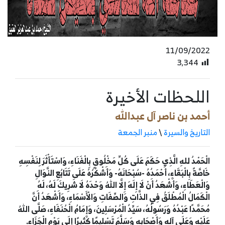
11/09/2022
3٬344
اللحظات الأخيرة
أحمد بن ناصر آل عبدالله
التاريخ والسيرة
\
منبر الجمعة
الْحَمْدُ للهِ الَّذِي حَكَمَ عَلَى كُلِّ مَخْلُوقٍ بِالْفَنَاءِ، وَاسْتَأْثَرَ لِنَفْسِهِ
خَاصَّةً بِالْبَقَاءِ، أَحْمَدُهُ -سُبْحَانَهُ- وَأَشْكُرُهُ عَلَى تَتَابُعِ النَّوَالِ
وَالْعَطَاءِ، وَأَشْهَدُ أَنْ لَا إِلَهَ إِلَّا اللهُ وَحْدَهُ لَا شَرِيكَ لَهُ، لَهُ
الْكَمَالُ الْمُطْلَقُ فِي الذَّاتِ وَالصِّفَاتِ وَالْأَسْمَاءِ، وَأَشْهَدُ أَنَّ
مُحَمَّدًا عَبْدُهُ وَرَسُولُهُ، سَيِّدُ الْمُرْسَلِينَ، وَإِمَامُ الْحُنَفَاءِ، صَلَّى اللهُ
عَلَيْهِ وَعَلَى آلِهِ وَأَصْحَابِهِ وَسَلَّمَ تَسْلِيمًا كَثِيرًا إِلَى يَوْمِ الْجَزَاءِ
.