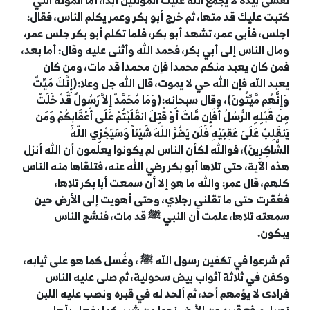
نفسى بيده لا يجمع الله عليك الموتتين أبدا، أما الموتة التي
كتبت عليك قد متها، ثم خرج أبو بكر وعمر يكلم الناس، فقال:
اجلس، فأبى عمر، تشهد أبو بكر، فلما تكلم أبو بكر جلس عمر،
ومال الناس إلى أبي بكر، فحمد الله وأثنى عليه وقال: أما بعد،
فمن كان يعبد منكم محمدا فإن محمدا قد مات، ومن كان
يعبد الله فإن الله حي لا يموت، قال الله جل وعلا:(إِنَّكَ مَيِّتٌ
وَإِنَّهُم مَّيِّتُونَ)، وقال سبحانه:(وَمَا مُحَمَّدٌ إِلاَّ رَسُولٌ قَدْ خَلَتْ
مِن قَبْلِهِ الرُّسُلُ أَفَإِن مَّاتَ أَوْ قُتِلَ انقَلَبْتُمْ عَلَى أَعْقَابِكُمْ وَمَن
يَنقَلِبْ عَلَىَ عَقِبَيْهِ فَلَن يَضُرَّ اللّهَ شَيْئاً وَسَيَجْزِي اللّهُ
الشَّاكِرِينَ)، فوالله لكأن الناس لم يكونوا يعلمون أن الله أنزل
هذه الآية، حتى تلاها أبو بكر رضي الله عنه، فتلقاها منه الناس
كلهم، قال عمر: والله ما هو إلا أن سمعت أبا بكر تلاها،
فعُقرت حتى ما تقلني رجلاي، وحتى أهويت إلى الأرض حين
سمعته تلاها، علمت أن النبي
ﷺ
قد مات، فنشج الناس
يبكون.
ثم شرعوا في تكفين رسول الله
ﷺ
، وغُسل كما هو على ثيابه،
وكفن في ثلاثة أثواب بيض سحولية، ثم صلى عليه الناس
فرادى لا يؤمهم أحد، ثم ألحد له في قبره ونصب عليه اللبن