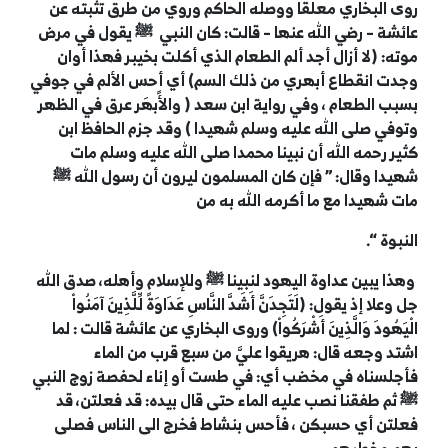
روى البخاري معلقا ووصله الحاكم وروي من طرق تثبته عن
عائشة
–
رضي الله عنها
–
قالت: كان النبي
ﷺ
يقول في مرض
موته: (لا أزال أجد ألم الطعام الذي أكلت بخيبر فهذا أوان
وجدت انقطاع أبهري من ذلك السم) أي أحس الألم في جوفي
بسبب الطعام ، وفي رواية ابن سعد ( والأًبهَر عرق في الظهر
وتوفي صلى الله عليه وسلم شهيدا ) وقد جزم الحافظ ابن
كثير رحمه الله أن نبينا محمدا صلى الله عليه وسلم مات
شهيدا وقال: ” فإن كان المسلمون ليرون أن رسول الله
ﷺ
مات شهيدا مع ما أكرمه الله به من
النبوة “.
وهذا يبين عداوة اليهود لنبينا
ﷺ
وللإسلام وأهله، صدق الله
جل وعلا إذ يقول: (لَتَجِدَنَّ أَشَدَّ النَّاسِ عَدَاوَةً لِّلَّذِينَ آمَنُواْ
الْيَهُودَ وَالَّذِينَ أَشْرَكُواْ) وروى البخاري عن عائشة قالت : لما
اشتد وجعه قال: هريقوا عليَّ من سبع قرب من الماء
فأجلسناه في مخضب أي: في طست أو إناء ل
حفصة
زوج النبي
ﷺ
ثم طفقنا نصب عليه الماء حتى قال بيده: قد فعلتن، قد
فعلتن أي حسبكن ، فأحس بنشاط فخرج الى الناس فصلى