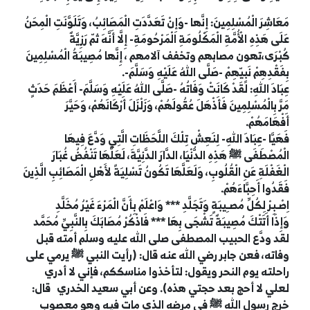
مَعَاشِرَ الْمُسْلِمِينَ: إِنَّها -وَإِنْ تَعَدَّدَتِ الْمَصَائِبُ، وَتَلَوَّنَتِ الْمِحَنُ
عَلَى هَذِهِ الْأُمَّةِ الْمَكْلُومَةِ الْمَرْحُومَةِ- إِلَّا أَنَّهَ ثمّ رَزِيَّةٌ
كُبْرَى،تهون مصابهم وتخفف آلامهم ، إِنَّها مُصِيبَةُ الْمُسْلِمِينَ
بِفَقْدِهِمْ نَبِيّهِمْ -صَلَّى اللهُ عَلَيْهِ وَسَلَّمَ
-.
عِبَادَ اللهِ: لَقَدْ كَانَتْ وَفَاتُهُ -صَلَّى اللهُ عَلَيْهِ وَسَلَّمَ- أَعْظَمَ حَدَثٍ
مَرَّ بِالْمُسْلِمِينَ فَأَذْهَلَ عُقُولَهُمْ، وَزَلْزَلَ أَرْكَانَهُمْ، وَحَيَّرَ
أَفْهَامَهُمْ
.
فَهَيَّا -عِبَادَ اللهِ- لِنَعِشْ تِلْكَ اللَّحَظَاتِ الَّتِي وَدَّعَ فِيهَا
الْمُصْطَفَى
ﷺ
هَذِهِ الدُّنْيَا، الدَّارَ الدَّنِيَّةَ، لَعَلَّهَا تَنْفُضُ غُبَارَ
الْغَفْلَةِ عَنِ الْقُلُوبِ، وَلَعَلَّهَا تَكُونُ تَسْلِيَةً لأَهْلِ الْمَصَائِبِ الَّذِينَ
فَقَدُوا أَحِبَّاءَهُمْ
.
اِصْـبِرْ لِكُلِّ مُصـِيبَةٍ وَتَجَلَّدِ *** وَاعْلَمْ بِأَنَّ الْمَرْءَ غَيْرُ مُخَلَّدِ
وَإِذَا أَتَتْكَ مُصِيبَةٌ تَشْجَى بِهَا *** فَاذْكُرْ مُصَابَكَ بِالنَّبِيِّ مُحَمَّد
لقد ودَّع الحبيب المصطفى صلى الله عليه وسلم أمته قبل
وفاته، فعن جابر رضي الله عنه قال: (رأيت النبي
ﷺ
يرمي على
راحلته يوم النحر ويقول: لتأخذوا مناسككم، فإني لا أدري
لعلي لا أحج بعد حجتي هذه). وعن أبي سعيد الخدري
قال:
خرج رسول الله
ﷺ
في مرضه الذي مات فيه وهو معصوب