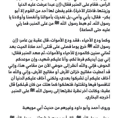
الرأس، فقام على المنبر فقال:(إن عبدا عرضت عليه الدنيا
وزينتها، فاختار الآخرة)، فلم يفطن لها أحد من القوم إلا أبو
بكر
–
فقال: بأبي وأمي، بل نفديك بأموالنا وأنفسنا وأولادنا يا
رسول الله. ثم هبط رسول الله
ﷺ
من على المنبر، فما رئي
عليه حتى الساعة)
وكما ودع الأحياء ، فقد ودع الأموات، قال عقبة بن عامر: (إن
رسول الله
ﷺ
خرج يوما فصلى على قتلى أحد صلاة الميت بعد
ثماني سنين كالمودع للأحياء والأموات، ثم صعد المنبر فقال:
إني بين أيديكم فرط لكم، وأنا عليكم شهيد، وإن موعدكم
الحوض، فإني والله أنظر إلى حوضي الآن من مقامي هذا، وإني
قد أعطيت مفاتيح خزائن الأرض أو مفاتيح الأرض، وإني والله ما
أخاف عليكم أن تشركوا بعدي، ولكني أخاف عليكم الدنيا أن
تنافسوا فيها وتقتلوا، فتهلكوا كما هلك من كان قبلكم) قال
عقبة: وكانت آخر نظرة نظرتها إلى رسول الله
ﷺ
على المنبر.
أخرجه البخاري.
وروى
أحمد
و
أبو داود
وغيرهم من حديث
أبي مويهبة