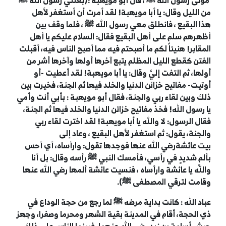
مولى رسول الله
ﷺ
، قال
أبو مويهبة
:(بعثني رسول الله
ﷺ
من الليل وقال: يا
أبا مويهبة
!
لقد أمرت أن أستغفر لأهل
هذا
البقيع
، فانطلق معي رسول الله
ﷺ
، فلما وقف بين
أظهرهم سلم على أهل
البقيع
فقال: السلام عليكم يا أهل
المقابر! هنيئاً لكم ما أصبحتم فيه مما أصبح الناس فيه، أقبلت
الفتن كقطع الليل المظلم يتبع آخرها أولها وآخرها أشر من
أولها، ثم التفت إليَّ وقال: يا
أبا مويهبة
!
لقد أعطيت -أو
أوتيت- مفاتيح خزائن الدنيا والخلد فيها ثم الجنة، فخيرت بين
ذلك وبين لقاء ربي والجنة، فقال
أبو مويهبة
:
بأبي أنت وأمي
يا رسول الله! فخذ مفاتيح خزائن الدنيا والخلد فيها ثم الجنة،
فقال الرسول: لا والله يا
أبا مويهبة
!
لقد اخترت لقاء ربي
والجنة، يقول: ثم استغفر لأهل
البقيع
، وعاد إلى
بيت
عائشة
رضي الله عنها فوجدها تقول: وارأساه، أي أحس
بألمٍ شديدٍ في رأسي، فأمسك النبي
ﷺ
رأسه وقال: بل أنا
والله يا
عائشة
وارأساه ، فنسيت
عائشة
ألمها رضي الله عنها
وقامت لترقي المصطفى
ﷺ
).
عباد الله : كانت بداية مرضه
ﷺ
لما رجع من حجة الوداع في
ذي الحجة، أقام في المدينة بقية الشهر ومحرما وصفرا، وجهز