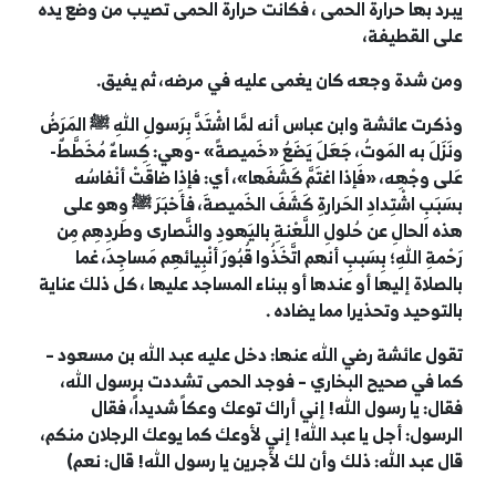
يبرد بها حرارة الحمى ، فكانت حرارة الحمى تصيب من وضع يده
على القطيفة،
ومن شدة وجعه كان يغمى عليه في مرضه، ثم يفيق.
وذكرت عائشة وابن عباس أنه لمَّا اشْتَدَّ بِرَسولِ اللهِ
ﷺ
المَرَضُ
ونَزَلَ به المَوتُ، جَعَلَ يَضَعُ «خَميصةً» -وهي: كِساءٌ مُخَطَّطٌ-
عَلى وجْهِه، «فَإذا اغتَمَّ كَشَفَها»، أي: فإذا ضاقَتْ أنْفاسُه
بسَبَبِ اشْتِدادِ الحَرارةِ كَشَفَ الخَميصةَ، فأَخبَرَ
ﷺ
وهو على
هذه الحالِ عن حُلولِ اللَّعْنةِ باليَهودِ والنَّصارى وطَردِهِم مِن
رَحْمةِ اللهِ؛ بِسَببِ أنهم اتَّخَذُوا قُبُورَ أنْبِيائهِم مَساجِدَ، غما
بالصلاة إليها أو عندها أو ببناء المساجد عليها ، كل ذلك عناية
بالتوحيد وتحذيرا مما يضاده .
تقول
عائشة
رضي الله عنها: دخل عليه
عبد الله بن مسعود
–
كما في
صحيح البخاري
–
فوجد الحمى تشددت برسول الله،
فقال: يا رسول الله! إني أراك توعك وعكاً شديداً، فقال
الرسول: أجل يا
عبد الله
!
إني لأوعك كما يوعك الرجلان منكم،
قال
عبد الله
:
ذلك وأن لك لأجرين يا رسول الله! قال: نعم)