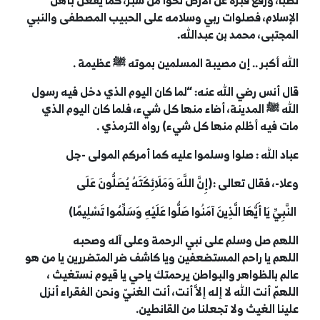
نصبا، ورفع قبره عن الأرض نحوا من شبر، كما يفعل بأهل
الإسلام، فصلوات ربي وسلامه على الحبيب المصطفى والنبي
المجتبى، محمد بن عبدالله.
الله أكبر .. إن مصيبة المسلمين بموته
ﷺ
عظيمة .
قال أنس رضي الله عنه: “لما كان اليوم الذي دخل فيه رسول
الله
ﷺ
المدينة، أضاء منها كل شيء، فلما كان اليوم الذي
مات فيه أظلم منها كل شيء) رواه الترمذي .
عباد الله : صلوا وسلموا عليه كما أمركم المولى -جل
وعلا-، فقال تعالى :(إِنَّ اللَّهَ وَمَلَائِكَتَهُ يُصَلُّونَ عَلَى
النَّبِيِّ يَا أَيُّهَا الَّذِينَ آمَنُوا صَلُّوا عَلَيْهِ وَسَلِّمُوا تَسْلِيمًا)
اللهم صل وسلم على نبي الرحمة وعلى آله وصحبه
اللهم يا راحم المستضعفين ويا كاشف ضر المتضررين يا من هو
عالم بالظواهر والبواطن يرحمتك ياحي يا قيوم نستغيث ،
اللهمّ أنت الله لا إله إلاَّ أنت، أنت الغنيّ ونحن الفقراء أنزل
علينا الغيث ولا تجعلنا من القانطين.