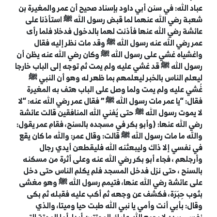
عباد الله
:
في سنن أبي داود بإسناد صحيح أن عمر والمغيرة بن
شعبة رضي الله عنهما لما قبض رسول الله
ﷺ
استأذنا على
عائشة رضي الله عنها فأذنت لهما بالدخول فدخلا فلما رأى
عمر رضي الله عنه رسول الله
ﷺ
وقد مات نظر إليه فقال
واغشياه غشي على رسول الله
ﷺ
وكان رضي الله عنه يظن أن
رسول الله
ﷺ
قد غشي عليه ولم يمت ثم توجه إلى الباب خارجا
ليعلم الناس بالخبر ليعلمهم بما ظهر له وهو أن النبي
ﷺ
غُشي عليه ولم يمت ولما وصل على الباب هتف به المغيرة
فقال: “يا عمر مات رسول الله
ﷺ
” فقال عمر رضي الله عنه: “لا
لا يموت رسول الله
ﷺ
حتى يُفني الله المنافقين قالت عائشة
رضي الله عنها: (وأبو بكر في مسجده بالسنح، فقام عمر يقول:
والله ما مات رسول الله
ﷺ
قالت: وقال عمر: والله ما كان يقع
في نفسي إلا ذاك وليبعثنه الله فليقطعن أيدي رجال
وأرجلهم ، فجاء أبو بكر رضي الله عنه وعلى أثرة من مسكنه
بالسنح ، حتى نزل فدخل المسجد فلم يكلم الناس حتى دخل
على عائشة رضي الله عنها، فتيمم رسول الله
ﷺ
وهو مغشى
بثوب حِبَرَة، فكشف عن وجهه ثم أكب عليه فقبله ثم بكى
وقال: بأبي أنت وأمي يا نبي الله طبت حيا وميتا، والذي