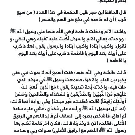
بهم وخطبهم .
قال الحافظ ابن حجر :قيل الحكمة في هذا العدد ( من سبع
قرب ) أن له خاصية في دفع ضرر السم والسحر )
واشتد الألم ودخلت
فاطمة
ارضي الله عنها على رسول الله
ﷺ
، ووجدته يعاني الألم والمرض أكبت عليه تقبله وهي تبكي، و
تقول: واكرب أبتاه! واكرب أبتاه! والرسول يقول لها: لا كرب
على أبيك بعد اليوم يا
فاطمة
لا كرب على أبيك بعد اليوم
يا
فاطمة
)
قالت عائشة رضي الله عنها: كنت أسمع أنه لا يموت نبي حتى
يخير بين الدنيا والآخرة، فسمعت رسول
ﷺ
في مرضه الذي
مات فيه، وأخذته بُحة شديدة يقول:(مَعَ الَّذِينَ أَنْعَمَ اللّهُ
عَلَيْهِم مِّنَ النَّبِيِّينَ وَالصِّدِّيقِينَ وَالشُّهَدَاء وَالصَّالِحِينَ وَحَسُنَ
أُولَـئِكَ رَفِيقاً) قالت: فظننته خُير حينئذ) وفي رواية أنها قالت:
(لما نُزل برسول الله
ﷺ
ورأسه على فخذي، غشي عليه ساعة
ثم أفاق، فأشخص بصره إلى السقف ثم قال: اللهم في الرفيق
الأعلى، فقلت: إذن لا يختارنا، قالت: فكان آخر كلمة تكلم بها
رسول الله
ﷺ
: اللهم مع الرفيق الأعلى) صلوات ربي وسلامه