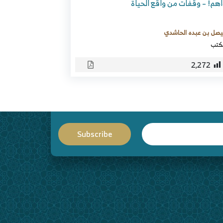
هم! – وقفات من واقع الحياة
صل بن عبده الحاشدي
كتب
2٬272