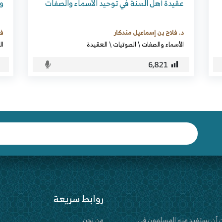
عقيدة أهل السنة في توحيد الأسماء والصفات
وا
د. فلاح بن إسماعيل مندكار
في
الأسماء والصفات
\
الصوتيات
\
العقيدة
ال
6٬821
روابط سريعة
 أن يستفيد منه المسلمون في
من نحن