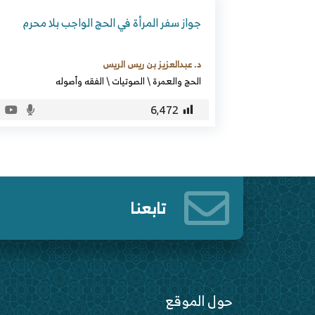
جواز سفر المرأة في الحج الواجب بلا محرم
د. عبدالعزيز بن ريس الريس
الحج والعمرة
\
الصوتيات
\
الفقه وأصوله
6٬472
تابعنا
حول الموقع