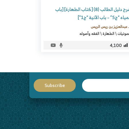
شرح دليل الطالب (8) [كتاب الطهارة] [باب
اه “ج5” – باب الآنية “ج1”]
 عبدالعزيز بن ريس الريس
صوتيات
\
الطهارة
\
الفقه وأصوله
4٬100