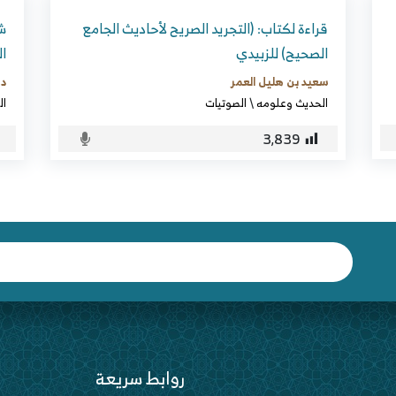
قراءة لكتاب: (التجريد الصريح لأحاديث الجامع
الصحيح) للزبيدي
المي
سعيد بن هليل العمر
د.
الحديث وعلومه
\
الصوتيات
ال
3٬839
روابط سريعة