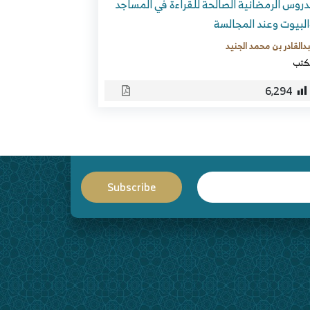
دروس الرمضانية الصالحة للقراءة في المساجد
لبيوت وعند المجالسة
دالقادر بن محمد الجنيد
كتب
6٬294