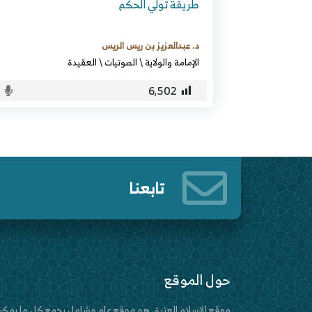
طريقة تولي الحكم
د. عبدالعزيز بن ريس الريس
الإمامة والولاية
\
الصوتيات
\
العقيدة
6٬502
تابعنا
حول الموقع
موقع الإسلام العتيق هو موقع عام وشامل يجمع كل ما يمكن