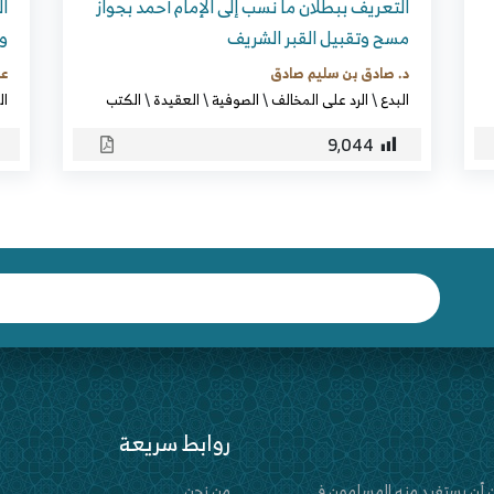
التعريف ببطلان ما نسب إلى الإمام أحمد بجواز
ال
مسح وتقبيل القبر الشريف
وا
د. صادق بن سليم صادق
عب
البدع
\
الرد على المخالف
\
الصوفية
\
العقيدة
\
الكتب
ال
9٬044
روابط سريعة
 أن يستفيد منه المسلمون في
من نحن