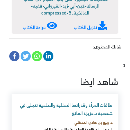
الرسالة-لابن-أبي-زيد-القيرواني-فقيه-
المالكية_compressed-3
تنزيل الكتاب
قراءة الكتاب
شارك المحتوى:
1
شاهد ايضا
طاقات المرأة وقدراتها العقلية والعلمية تتجلى في
شخصية د.عزيزة المانع
د. ربيع بن هادي المدخلي
الرد على المخالف
\
العلمانية والليبرالية
\
الكتب