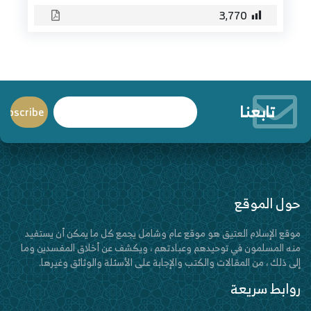
3٬770
تابعنا
حول الموقع
موقع الإسلام العتيق هو موقع عام وشامل يجمع كل ما يمكن أن يستفيد
منه المسلمون في توحيدهم وعبادتهم ، ويكشف عن أخلاق المفسدين وما
إلى ذلك ، من المقالات والكتب والإجابة على الأسئلة والوثائق وغيرها.
روابط سريعة