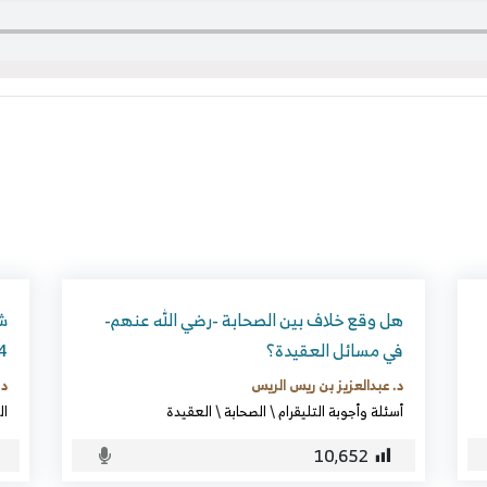
هل وقع خلاف بين الصحابة -رضي الله عنهم-
في مسائل العقيدة؟
14)] [با
د. عبدالعزيز بن ريس الريس
د.
أسئلة وأجوبة التليقرام
\
الصحابة
\
العقيدة
ال
10٬652