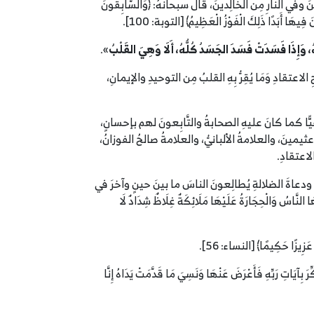
ي النَّارِ مِن الخالِدينَ، قالَ سبحانهُ: ﴿‌وَالسَّابِقُونَ
 فِيهَا أَبَدًا ذَلِكَ الْفَوْزُ الْعَظِيمُ﴾ [التوبة: 100].
، وَإِذَا فَسَدَتْ فَسَدَ الجَسَدُ كُلُّهُ، أَلَا وَهِيَ القَلْبُ
».
عتقادِ وَمَا يُقِرُّ بِهِ القلبُ مِن التوحيدِ والإيمانِ،
فيًّا كما كانَ عليهِ الصحابةُ والتَّابِعونَ لهم بإحسانٍ،
 عثيمينَ، والعلامةُ الألبانيُّ، والعلامةُ صالحُ الفوزانُ،
لاعتقادِ.
َةٌ، ودعاةَ الضلالةِ يُطالِعونَ الناسَ ما بينَ حينٍ وآخرَ في
َّاسُ وَالْحِجَارَةُ عَلَيْهَا مَلَائِكَةٌ غِلَاظٌ شِدَادٌ لَا
عَزِيزًا حَكِيمًا﴾ [النساء: 56].
هِ إِنَّهُ لَا يُفْلِحُ الظَّالِمُونَ﴾ [الأنعام: 21] وقال: ﴿وَمَنْ أَظْلَمُ مِمَّنْ ‌ذُكِّرَ ‌بِآيَاتِ رَبِّهِ فَأَعْرَضَ عَنْهَا وَنَسِيَ مَا قَدَّمَتْ يَدَاهُ إِنَّا