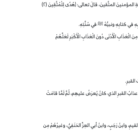
فإنَّ مِن أصولِ الدِّينِ الإيمانَ بالغيبِ الذي أخبَرَ بهِ ربُّ العالمينَ أو رسولُهُ الأمينُ ﷺ، وهيَ أولُ صفةٍ ذكرها اللهُ في القرآنِ في صفةِ المؤمنينَ المتَّقينَ، قالَ تعالى: ﴿‌هُدًى ‌لِلْمُتَّقِينَ (٢)
 بِهِ في كتابِهِ ونبيُّهُ ﷺ في سُنَّتِهِ.
َابِ الْأَدْنَى دُونَ الْعَذَابِ الْأَكْبَرِ لَعَلَّهُمْ
وَيَوْمَ تَقُومُ السَّاعَةُ أَدْخِلُوا آلَ فِرْعَوْنَ أَشَدَّ الْعَذَابِ﴾ [غافر: 46] ذكرَ المفسِّرونَ أنهُ عذابُ القبرِ الذي كانُ يُعرَضُ عليهِم، ثُمَّ لَمَّا قامَتْ
، وابنُ رَجَبٍ، وابنُ أبي العِزِّ الحَنَفِيُّ، وغيرُهُمْ مِن