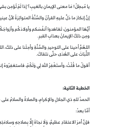
يا مُبطِلُ! مَا معنى الإيمانِ بالغيبِ؟ إذا لَمْ تُؤمِن بشي
إنَّ إنكارَ ما دَلَّ عليهِ القرآنُ والسُّنَّةُ المتواتِرَةُ لأنَّ 
أيُّهَا المؤمنونَ، تَعَاهَدوا أنفُسَكم وأولادَكُم وأزواج
ومِن ذلكَ الإيمانُ بعذابِ القبرِ.
اللهُمَّ أحينا على التوحيدِ والسُّنَّةِ وأمِتْنا على ذلكَ، اللهُمَّ
الثَّبَاتَ على الهُدَى حتَّى نلقاكَ.
أقولُ ما قُلْتُ، وأستَغْفِرُ اللهَ لِي وَلَكُمْ، فاستغفِرُوهُ إنه
الخطبة الثانية:
الحمدُ للهِ ذي الجلالِ والإكرامِ، والصلاةُ والسلامُ على خير
أمَّا بعدُ:
فإنَّ أمرَ الاعتقادِ عظيمٌ، وَلَا نجاةَ إِلَّا بِصلاحِهِ وسلامَ