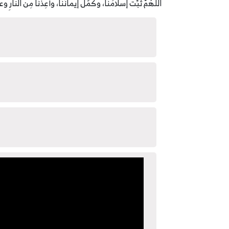
اللهُمَّ ثَبِّتْ إسلامَنَا، وكَمِّلْ إيمانَنَا، وأعِذْنَا مِن النارِ وع