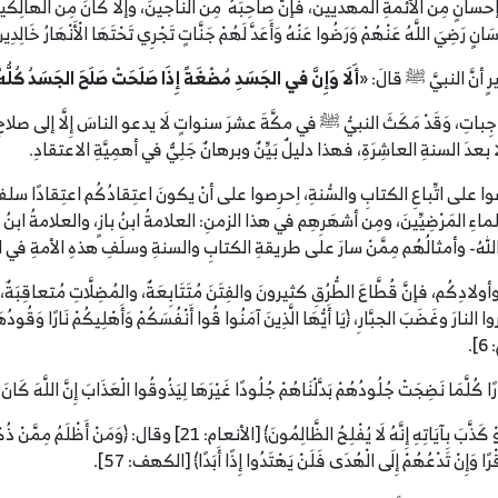
سانٍ مِن الأئمةِ المهديين، فإنَّ صاحِبَهُ مِن النَّاجينَ، وإلَّا كانَ مِن الهالِكينَ وف
ْسَانٍ رَضِيَ اللَّهُ عَنْهُمْ وَرَضُوا عَنْهُ وَأَعَدَّ لَهُمْ جَنَّاتٍ تَجْرِي تَحْتَهَا الْأَنْهَارُ خَالِدِينَ
 أنَّ النبيَّ ﷺ قالَ: «
أَلَا وَإِنَّ في الجَسَدِ مُضْغَةً إِذَا صَلَحَتْ صَلَحَ الجَسَدُ كُلُّهُ
ِ، وَقَدْ مَكَثَ النبيُّ ﷺ في مكَّةَ عشرَ سنواتٍ لَا يدعو الناسَ إِلَّا إلى صلاحِ الا
دَ السنةِ العاشِرَةِ، فهذا دليلٌ بَيِّنٌ وبرهانٌ جَلِيٌّ في أهمِيَّةِ الاعتقادِ.
ِصوا على اتِّباعِ الكتابِ والسُّنةِ، اِحرِصوا على أنْ يكونَ اعتِقادُكُم اعتِقادًا سل
ماءِ المَرْضِيِّينَ، ومِن أشهَرِهِم في هذا الزمنِ: العلامةُ ابنُ بازٍ، والعلامةُ ابنُ
للهُ- وأمثالُهُم مِمَّنْ سارَ على طريقةِ الكتابِ والسنةِ وسلَفِ هذهِ الأمةِ في ا
ِكُم، فإنَّ قُطَّاعَ الطُّرُقِ كثيرونَ والفِتَنَ مُتَتَابِعَةٌ، والمُضِلَّاتِ مُتعاقِب
َبَ الجبَّارِ، ﴿يَا أَيُّهَا الَّذِينَ آمَنُوا قُوا أَنْفُسَكُمْ ‌وَأَهْلِيكُمْ ‌نَارًا وَقُودُهَا الن
].
‌كُلَّمَا ‌نَضِجَتْ جُلُودُهُمْ بَدَّلْنَاهُمْ جُلُودًا غَيْرَهَا لِيَذُوقُوا الْعَذَابَ إِنَّ اللَّهَ كَانَ 
وقال تعالى: ﴿وَمَنْ ‌أَظْلَمُ ‌مِمَّنِ افْتَرَى عَلَى اللَّهِ كَذِبًا أَوْ كَذَّبَ بِآيَاتِ
ًا وَإِنْ تَدْعُهُمْ إِلَى الْهُدَى فَلَنْ يَهْتَدُوا إِذًا أَبَدًا﴾ [الكهف: 57].