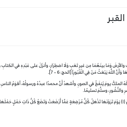
القبر
لأرضَ وَمَا بينَهُمَا مِن غيرِ تَعَبٍ وَلَا اضطِرَارٍ، وأنزَلَ على عَبْدِهِ في الكتابِ والفُرْقَانِ:
 وَأَنَّ اللَّهَ يَبْعَثُ مَنْ فِي الْقُبُورِ﴾ [الحج: 6 – 7].
َقُّ، وَلَهُ الملكُ يومَ يُنفَخُ في الصورِ، وأشهدُ أَنَّ محمدًا عبدُهُ ورسولُهُ، أقوَمُ 
 والنُّشُورِ، وسلَّمَ تسليمًا.
﴿يَا أَيُّهَا النَّاسُ اتَّقُوا رَبَّكُمْ إِنَّ ‌زَلْزَلَةَ ‌السَّاعَةِ شَيْءٌ عَظِيمٌ (١) يَوْمَ تَرَوْنَهَا تَذْهَلُ كُلُّ مُرْضِعَةٍ عَمَّا أَرْضَعَت