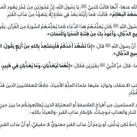
ها قالَتْ للنبيِّ ﷺ: يَا رَسُولَ اللهِ، إِنَّ عَجُوزَيْنِ مِنْ عُجُزِ يَهُودِ الْمَدِينَةِ دَخَلَ
ْمَعُهُ الْبَهَائِمُ
»، قَالَتْ: فَمَا رَأَيْتُهُ بَعْدُ فِي صَلَاةٍ إِلَّا يَتَعَوَّذُ مِنْ ‌عَذَابِ ‌الْقَبْرِ.
ِ ﷺ كَانَ يُعَلِّمُهُمْ هَذَا الدُّعَاءَ كَمَا يُعَلِّمُهُمُ السُّورَةَ مِنَ الْقُرْآنِ. يَقُ
ِيحِ الدَّجَّالِ، وَأَعُوذُ بِكَ مِنْ فِتْنَةِ الْمَحْيَا وَالْمَمَاتِ
».
َّ رسولَ اللهِ ﷺ قالَ: «
إِذَا تَشَهَّدَ أَحَدُكُمْ فَلْيَسْتَعِذْ بِاللهِ مِنْ أَرْبَعٍ يَقُولُ: ال
سِيحِ الدَّجَّالِ
».
مَرَّ النَّبِيُّ ﷺ بِقَبْرَيْنِ فَقَالَ: «
إِنَّهُمَا لَيُعَذَّبَانِ، وَمَا
‌يُعَذَّبَانِ فِي
‌كَبِيرٍ، 
 الاعتقادِ، وتوارَدَ عليها علماءُ المِلَّةِ الأجيادُ، خِلافًا للعقلانيينَ الذينَ 
َّارِ.
قائدِ المسلمينَ، مِن أفراخِ الفلاسفةِ أو المعتزلةِ الذينَ يُطالِعونَكُم ما بينَ حين
لتي للنارِ والعذابِ مُوجِباتٌ، كإنكارِ عذابِ القبرِ -والعياذُ باللهِ-.
راحةً لكن يُدلِّسُ، أو يزعمُ أنَّ عذابَ القبرِ معنويٌّ لا حقيقيٌّ، أو أنَّ عذابَ القبرِ على