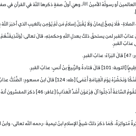
ةِ الصلاةِ- فَلَا يَصِحُّ إيمانُ وَلَا يُقْبَلُ إسلامُ مَن لَمْ يُؤمِن بالغيبِ الذي أخبَرَ اللهُ
ذابُ القبرِ لمن يستحقُ ذلكَ بعدلِ اللهِ وحكمتِهِ، قالَ تعالى: ﴿‌وَلَنُذِيقَنَّهُمْ ‌مِنَ الْعَذ
برِ.
َبيعُ بنُ أنسٍ: عذابُ القبرِ.
لْقِيَامَةِ أَعْمَى﴾ [طه: 124] قالَ ابنُ مسعودٍ: الضَّنْكُ عذابُ القبرِ.
وقالَ تعالَى: ﴿‌النَّارُ ‌يُعْرَضُونَ ‌عَلَيْهَا غُدُوًّا وَعَشِيًّا 
ةٌ مُتواتِرَةٌ، كَمَا ذكرَ ذلكَ شيخُ الإسلامِ ابنُ تيميةَ -رحمه الله تعالى- وابنُ القيمِ