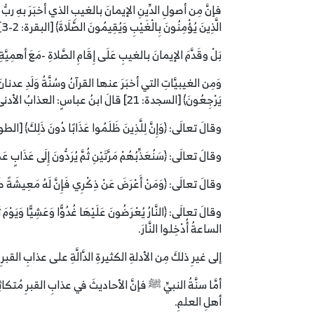
الَّذِينَ يُؤْمِنُونَ بِالْغَيْبِ وَيُقِيمُونَ الصَّلَاةَ﴾ [البقرة: 2-3].
بَلْ وقَدَّمَ الإيمانَ بالغيبِ عَلَى إِقَامِ الصَّلاةِ -مَعَ أهمِيَّ
وَمِن الغيبيَّاتِ التي أخبَرَ عنها القرآنُ وسُنَّةُ وَلَدِ عدنانَ ع
يَرْجِعُونَ﴾ [السجدة: 21] قالَ ابنُ عباسٍ: العذابُ الأدنى عذابُ القبرِ.
وقالَ تعالَى: ﴿وَإِنَّ لِلَّذِينَ ‌ظَلَمُوا ‌عَذَابًا ‌دُونَ ذَلِكَ﴾ [الطور: 47] قالَ البَرَاءُ: عذابُ الق
وقالَ تعالَى: ﴿‌سَنُعَذِّبُهُمْ ‌مَرَّتَيْنِ ثُمَّ يُرَدُّونَ إِلَى عَذَابٍ عَظِيمٍ﴾ [التوبة: 101] قالَ قتادةُ والرّ
وقالَ تعالَى: ﴿‌وَمَنْ ‌أَعْرَضَ ‌عَنْ ذِكْرِي فَإِنَّ لَهُ مَعِيشَةً ضَنْكًا وَنَحْشُرُهُ يَوْمَ ا
الساعةُ أُدْخِلوا النَّارَ.
إلى غيرِ ذلكَ مِن الأدلةِ الكثيرةِ الدَّالَّةِ على عذابِ القبرِ.
أمَّا سنَّةُ النبيِّ ﷺ فإنَّ الأحاديثَ في عذابِ القبرِ مُتكاثِر
أهلِ العلمِ.