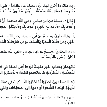
وَمِن ذلكَ ما أخرَجَ البخاريُّ ومسلمٌ عن عائشةَ -رضي الله عنها- أنَّ
قُبُورِهِمْ!! فَقَالَ ﷺ: «
صَدَقَتَا! إِنَّهُمْ يُعَذَّبُونَ عَذَابًا تَس
وَمَا رَوَى مسلمٌ عن ابنِ عباسٍ -رضي الله عنهما- أَنَّ رَسُولَ الله
وَأَعُوذُ بِكَ مِنْ
‌عَذَابِ
‌الْقَبْرِ، وَأَعُوذُ بِكَ مِنْ فِتْنَةِ الْمَس
وأخرجَ البخاريُّ ومسلمٌ عن أبي هريرةَ -رضي الله عنه- أن
‌الْقَبْرِ، وَمِنْ فِتْنَةِ الْمَحْيَا وَالْمَمَاتِ، وَمِنْ شَرِّ فِتْنَةِ الْمَ
وَرَوى البخاريُّ ومسلمٌ عن ابنِ عباسٍ -رضي الله عنهما- قالَ: 
فَكَانَ يَمْشِي بِالنَّمِيمَةِ
».
فالإيمانُ بعذابِ القبرِ عقيدةٌ قرَّرها أهلُ السنةِ في كتبِ
المُقدَّسةِ والمُكرَّمَةِ، كالفلاسفةِ الكُفَّارِ والمُعتزلةِ الفُج
أيُّها المسلمونَ، اِحذَرُوا ثُمَّ احْذَرُوا التَّشكيكَ في ع
الدِّينيَّةِ، ابْتِغاءَ الشُّهرَةِ أو دعوةً إلى المُهْلِكاتِ وا
ومِن هؤلاءِ الضَّالينَ مَن يُمَوِّهُ فَلَا يُنكِرُ عذابَ القبرِ ص
مُعذَّبَةً.