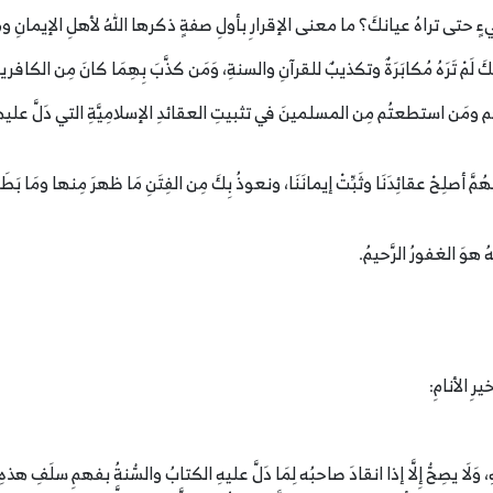
ءٍ حتى تراهُ عيانكَ؟ ما معنى الإقرارِ بأولِ صفةٍ ذكرها اللهُ لأهلِ الإيمانِ وهيَ 
عينيكَ لَمْ تَرَهُ مُكابَرَةٌ وتكذيبٌ للقرآنِ والسنةِ، وَمَن كذَّبَ بِهِمَا كانَ مِن الكافري
َكُم ومَن استطعتُم مِن المسلمينَ في تثبيتِ العقائدِ الإسلامِيَّةِ التي دَلَّ عل
 أصلِحْ عقائِدَنَا وثَبِّتْ إيمانَنَا، ونعوذُ بِكَ مِن الفِتَنِ مَا ظهرَ مِنها ومَا بَطَنَ، ال
ُ هوَ الغفورُ الرَّحيمُ.
ِ الأنامِ:
تِهِ، وَلَا يصِحُّ إِلَّا إذا انقادَ صاحبُه لِمَا دَلَّ عليهِ الكتابُ والسُّنةُ بفهمِ سلَ