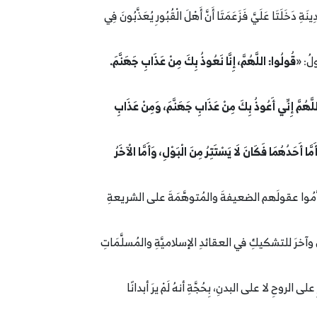
تَا عَلَيَّ فَزَعَمَتَا أَنَّ أَهْلَ الْقُبُورِ يُعَذَّبُونَ فِي
ولُ: «
قُولُوا:
‌اللَّهُمَّ، إِنَّا نَعُوذُ بِكَ مِنْ عَذَابِ جَهَنَّمَ.
لَّهُمَّ إِنِّي أَعُوذُ بِكَ مِنْ
‌عَذَابِ
‌جَهَنَّمَ، وَمِنْ
‌عَذَابِ
أَمَّا أَحَدُهُمَا فَكَانَ لَا يَسْتَتِرُ مِنَ الْبَوْلِ، وَأَمَّا الْآخَرُ
قَدَّمُوا عقولَهم الضعيفةَ والمُتوهَّمَةَ على الشريعةِ
ٍ وآخرَ للتشكيكِ في العقائدِ الإسلاميَّةِ والمُسلَّمَاتِ
 الروحِ لا على البدنِ، بِحُجَّةِ أنهُ لَمْ يرَ أبدانًا