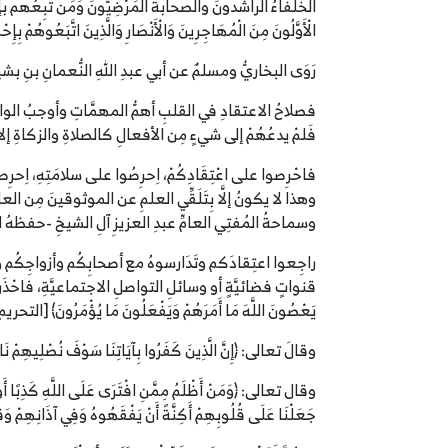
الخلفاءُ الراشدونَ والصحابةُ المَرْضِيُّونَ وَمَن تَبِعُهم بإح
الْأَوَّلُونَ مِنَ الْمُهَاجِرِينَ وَالْأَنْصَارِ وَالَّذِينَ اتَّبَعُوهُمْ بِإِح
رَوَى البخاريُّ ومسلمٌ عن أبي عبدِ اللهِ النُّعمانِ بنِ بشيرٍ
فصلاحُ الاعتقادِ في القلبِ أهمُّ المهمَّاتِ وأوجبُ الواجِبات
فَلمْ يدعُهُمْ إلى شيءٍ مِن الأفعالِ كالصلاةِ والزكاةِ إلا بع
فاحْرِصوا على اعْتِقَادِكُمْ، اِحرِصُوا على سلامَتِهِ، اِحر
وهذا لا يكونُ إلَّا بِتَلَقِّي العلمِ عن الموثوقينَ مِن العل
وسماحةُ المُفتِي العامِّ عبدِ العزيزِ آلِ الشيخِ -حفظهُ ا
راجِعوا اعتِقادَكم وتَدَارسوهُ مع أصحابِكُم وأزواجِكُم وأولاد
قنواتٍ فضائيَّةٍ أو وسائلِ التواصلِ الاجتماعيَّةِ، فاحْذَروا النارَ وغَض
يَعْصُونَ اللَّهَ مَا أَمَرَهُمْ وَيَفْعَلُونَ مَا يُؤْمَرُونَ﴾ [التحريم: 6
وقالَ تعالى: ﴿إِنَّ الَّذِينَ كَفَرُوا بِآيَاتِنَا سَوْفَ نُصْلِيهِمْ نَارًا 
جَعَلْنَا عَلَى قُلُوبِهِمْ أَكِنَّةً أَنْ يَفْقَهُوهُ وَفِي آذَانِهِمْ وَقْر