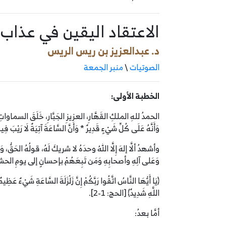
الاعتقاد اليقين في عذاب 
د. عبدالعزيز بن ريس الريس
الصوتيات
\
منبر الجمعة
الخطبة الأولى:
الحمدُ للهِ الملكِ القَهَّارِ، العزيزِ الجَبَّارِ، خَلَقَ السماواتِ وا
وَأَنَّهُ عَلَى كُلِّ شَيْءٍ قَدِيرٌ * وَأَنَّ السَّاعَةَ آتِيَةٌ لَا رَيْبَ فِيهَا
وأشهدُ ألَّا إلهَ إِلَّا اللهُ وحدَهُ لا شريكَ لَهُ، قولُهُ الح
وَعَلى آلِهِ وأصحابِهِ وَمَن تَبِعَهُمْ بإحسانٍ إلى يومِ الحشرِ
اللَّهِ شَدِيدٌ﴾ [الحج: 1-2].
أمَّا بعدُ: