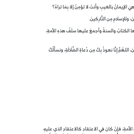
الإيمانُ بالغيبِ وأنتَ لا تؤمِنُ إلا بِمَا تراهُ؟
نَ، وللإسلامِ مِن التَّارِكينَ.
يها الكتابُ والسنةُ وأجمعَ عليها سلَفُ هذهِ الأمةِ،
لهُمَّ إِنَّا نعوذُ بِكَ مِن دُعاةِ الضَّلَالَةِ، ونسأَلُكَ
فِ هذهِ الأمةِ، فإنْ كانَ في الاعتقادِ كالاعتقادِ الذي عليهِ