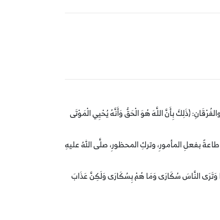
 ﴿ذَلِكَ بِأَنَّ اللَّهَ هُوَ الْحَقُّ وَأَنَّهُ يُحْيِي الْمَوْتَى
الناسِ طاعةً بفعلِ المأمورِ، وتركِ المحظورِ، صلَّى اللهُ عليهِ
ْ وَتَضَعُ كُلُّ ذَاتِ حَمْلٍ حَمْلَهَا وَتَرَى النَّاسَ سُكَارَى وَمَا هُمْ بِسُكَارَى وَلَكِنَّ عَذَابَ