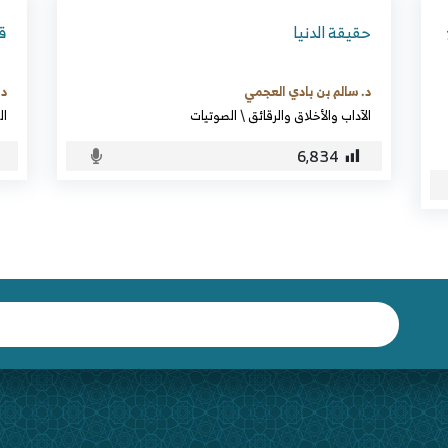
حقيقة الدنيا
قص
د. سالم بن بادي العجمي
د.
الآداب والأخلاق والرقائق
\
الصوتيات
ال
6٬834