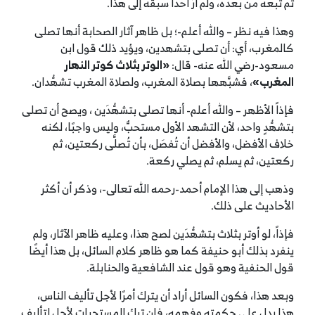
ثم تبعه من بعده، ولم أرَ أحدًا سبقه إلى هذا.
وهذا فيه نظر – والله أعلم-؛ بل ظاهر آثار الصحابة أنها تصلى
كالمغرب، أي: أن تصلى بتشهدين، ويؤيد ذلك قول ابن
مسعود-رضي الله عنه- قال:
«الوتر بثلاث كوتر النهار
المغرب»
، فشبَّهها بصلاة المغرب، ولصلاة المغرب تشهُّدان.
فإذاً الأظهر – والله أعلم- أنها تصلى بتشهُّدَين ، ويصح أن تصلى
بتشهُّدٍ واحد، لأن التشهد الأول مستحبٌّ، وليس واجبًا، لكنه
خلاف الأفضل، والأفضل أن تُفصَل، بأن تُصلَّى ركعتين، ثم
ركعتين، ثم يسلم، ثم يصلي ركعة.
وذهب إلى هذا الإمام أحمد-رحمه الله تعالى-، وذكر أن أكثر
الأحاديث على ذلك.
فإذاً، لو أوتر بثلاث بتشهُّدَين لصح هذا، وعليه ظاهر الآثار، ولم
ينفرد بذلك أبو حنيفة كما هو ظاهر كلام السائل، بل هذا أيضًا
قول الحنفية وهو قول عند الشافعية والحنابلة.
وبعد هذا، فكون السائل أراد أن يترك أمرًا لأجل تأليف الناس،
هذا يدل على حكمته وفهمه، فإن ترك المستحبات لأجل لتأليف