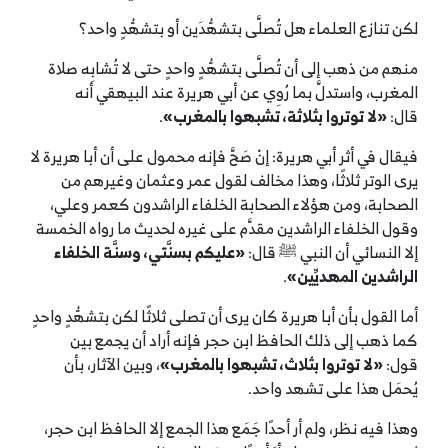
لكن تنازع العلماء هل تُصلَّى بتشهُّدَين أو بتشهُّدٍ واحد؟
منهم من ذهب إلى أن تُصلَّى بتشهُّدٍ واحدٍ حتى لا تُشابِه صلاة
المغرب، واستدلَّ بما رُوِي عن أبي هريرة عند البيهقي أنه
قال:
«لا توتروا بثلاثة، تشبهوا بالمغرب»
.
فيقال في أثر أبي هريرة: إنْ صَحَّ فإنه محمول على أن أبا هريرة لا
يرى الوتر ثلاثًا، وهذا مخالف لقول عمر وعثمان وغيرهم من
الصحابة، ومن هؤلاء الصحابة الخلفاء الراشدون كعمر وعلي،
وقول الخلفاء الراشدين مقدَّم على غيره لحديث ما رواه الخمسة
إلا النسائي أن النبي ﷺ قال:
«عليكم بسنَّتي، وسنَّة الخلفاء
الراشدين المهديِّين»
.
أما القول بأن أبا هريرة كان يرى أن تصلى ثلاثًا لكن بتشهُّدٍ واحدٍ
كما ذهب إلى ذلك الحافظ ابن حجر فإنه أراد أن يجمع بين
قول:
«لا توتروا بثلاث، تشبهوا بالمغرب»
، وبين الآثار، بأن
يُحمَل هذا على تشهد واحد.
وهذا فيه نظر، ولم أر أحدًا جَمَع هذا الجمع إلا الحافظ ابن حجر،