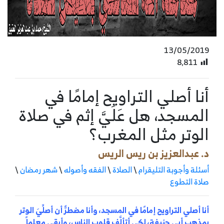
13/05/2019
8٬811
أنا أصلي التراويح إمامًا في
المسجد، هل عَلَيَّ إثم في صلاة
الوتر مثل المغرب؟
د. عبدالعزيز بن ريس الريس
أسئلة وأجوبة التليقرام
\
الصلاة
\
الفقه وأصوله
\
شهر رمضان
\
صلاة التطوع
أنا أصلي التراويح إمامًا في المسجد، وأنا مضطرٌّ أن أصلِّيَ الوتر
بمذهب أبي حنيفة، لكي أتألَّف قلوب الناس، وأبقى معلماً