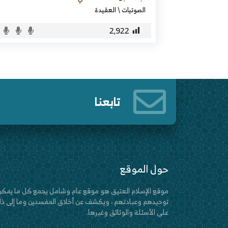
الصوتيات
\
العقيدة
2٬922
تابعنا
حول الموقع
موقع الإسلام العتيق هو موقع عام وشامل يجمع كل ما يمكن
توحيدهم وعبادتهم ، ويكشف عن أخلاق المفسدين وما إلى ذلك
على الأسئلة والوثائق وغيرها.