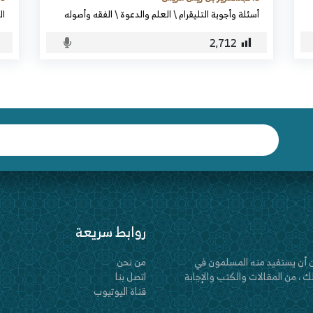
أسئلة وأجوبة التليقرام
\
العلم والدعوة
\
الفقه وأصوله
ال
2٬712
روابط سريعة
 أن يستفيد منه المسلمون في
من نحن
 ، من المقالات والكتب والإجابة
اتصل بنا
قناة اليوتيوب