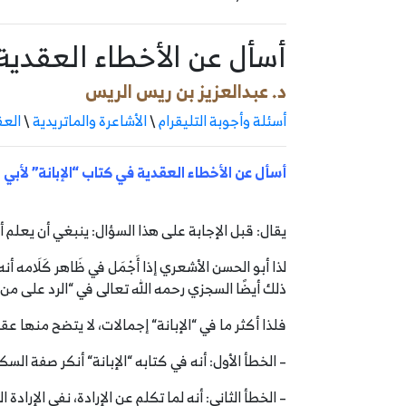
أسأل عن الأخطاء العقدية
د. عبدالعزيز بن ريس الريس
أسئلة وأجوبة التليقرام
\
الأشاعرة والماتريدية
\
العق
أسأل عن الأخطاء العقدية في كتاب “الإبانة” لأب
يقال:
قبل الإجابة على هذا السؤال: ينبغي أن يعلم أ
لذا أبو الحسن الأشعري إذا أَجْمَل في ظَاهر كَلَام
ذلك أيضًا السجزي رحمه الله تعالى في
“
الرد على من
فلذا أكثر ما في
“
الإبانة
“
إجمالات، لا يتضح منها عقي
– الخطأ الأول:
أنه في كتابه
“
الإبانة
“
أنكر صفة السكوت
– الخطأ الثاني:
أنه لما تكلم عن الإرادة، نفى الإرادة