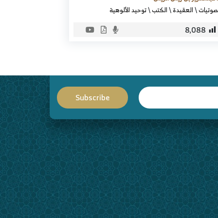
صوتيات
\
العقيدة
\
الكتب
\
توحيد الألوهية
8٬088