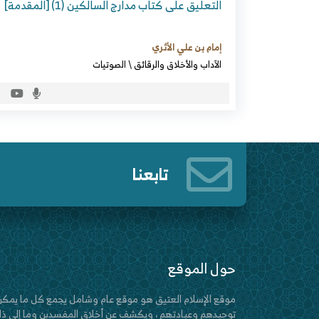
التعليق على كتاب مدارج السالكين (1) [المقدمة]
إمام بن علي الأثري
الآداب والأخلاق والرقائق
\
الصوتيات
تابعنا
حول الموقع
موقع الإسلام العتيق هو موقع عام وشامل يجمع كل ما يمكن
توحيدهم وعبادتهم ، ويكشف عن أخلاق المفسدين وما إلى ذلك