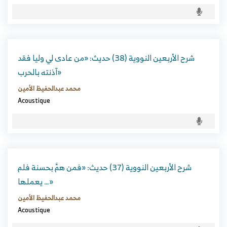
شرح الأربعين النووية (38) حديث: «من عادى لي وليا فقد
آذنته بالحرب»
محمد عبدالحفيظ الأمين
Acoustique
شرح الأربعين النووية (37) حديث: «فمن همَّ بحسنة فلم
يعملها …»
محمد عبدالحفيظ الأمين
Acoustique