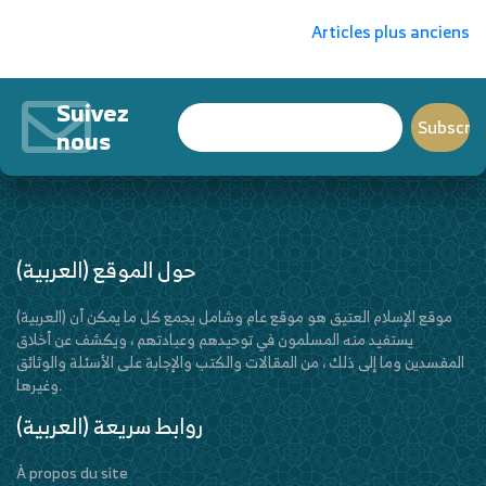
Navigation
Articles plus anciens
des
articles
Suivez
nous
(العربية) حول الموقع
(العربية) موقع الإسلام العتيق هو موقع عام وشامل يجمع كل ما يمكن أن
يستفيد منه المسلمون في توحيدهم وعبادتهم ، ويكشف عن أخلاق
المفسدين وما إلى ذلك ، من المقالات والكتب والإجابة على الأسئلة والوثائق
وغيرها.
(العربية) روابط سريعة
À propos du site