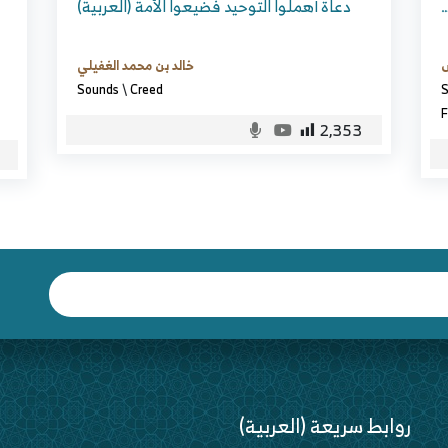
(العربية) دعاة أهملوا التوحيد فضيعوا الأمة
…
س
خالد بن محمد الغفيلي
Sounds
\
Creed
S
F
2,353
(العربية) روابط سريعة