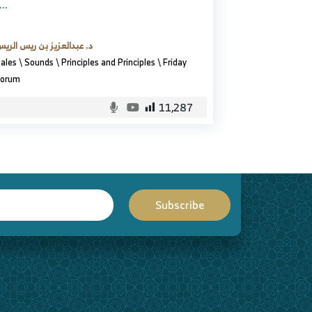
..
د. عبدالعزيز بن ريس الري
ales
\
Sounds
\
Principles and Principles
\
Friday
orum
11,287