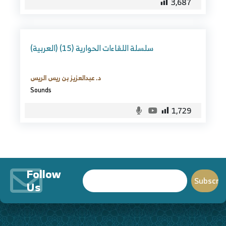
3,687
(العربية) سلسلة اللقاءات الحوارية (15)
د. عبدالعزيز بن ريس الريس
Sounds
1,729
Follow
Us