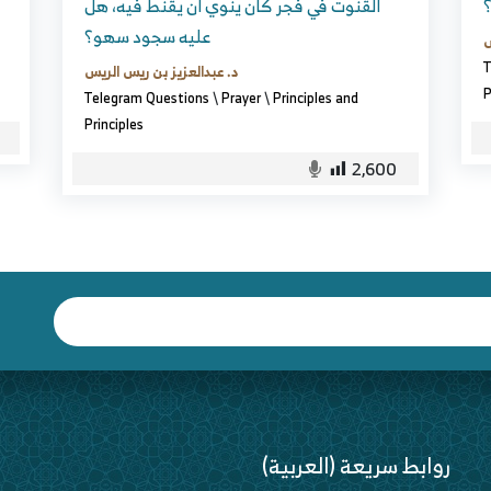
؟
القنوت في فجر كان ينوي أن يقنط فيه، هل
عليه سجود سهو؟
س
T
د. عبدالعزيز بن ريس الريس
P
Telegram Questions
\
Prayer
\
Principles and
Principles
2,600
(العربية) روابط سريعة