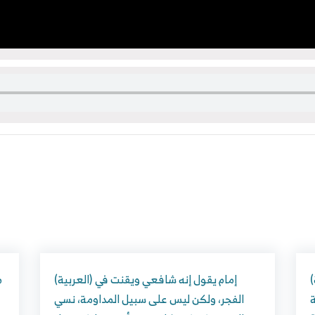
(العربية) ما صحة ما يقال: من صلَّى أربع ركعات
(العربية) إمام يقول إنه شافعي ويقنت في
ة
الفجر، ولكن ليس على سبيل المداومة، نسي