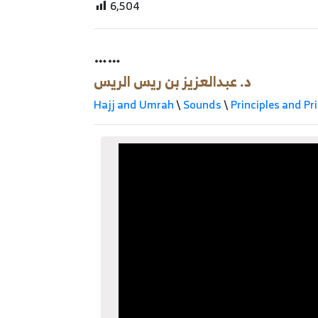
6,504
……
د. عبدالعزيز بن ريس الريس
Hajj and Umrah
\
Sounds
\
Principles and Pr