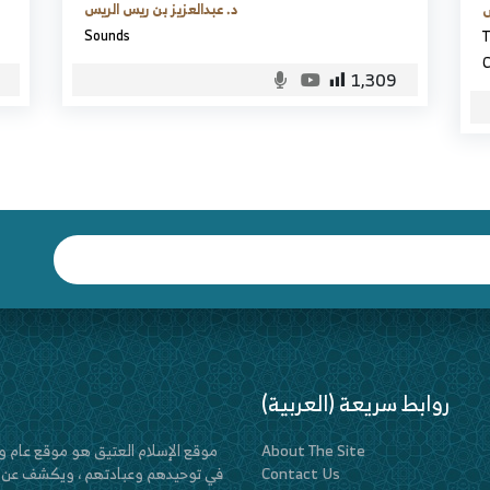
د. عبدالعزيز بن ريس الريس
س
Sounds
T
C
1,309
(العربية) روابط سريعة
About The Site
في توحيدهم وعبادتهم ، ويكشف عن أخل
Contact Us