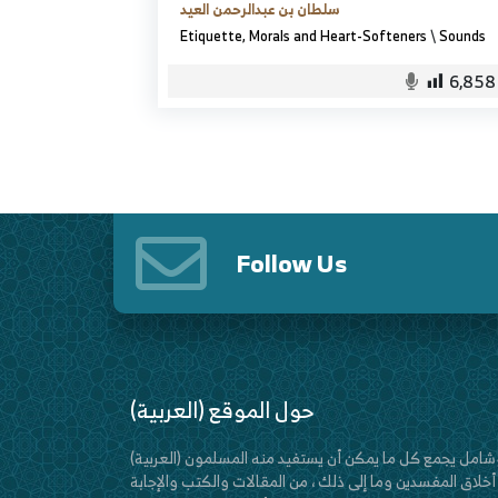
سلطان بن عبدالرحمن العيد
Etiquette, Morals and Heart-Softeners
\
Sounds
6,858
Follow Us
(العربية) حول الموقع
(العربية) موقع الإسلام العتيق هو موقع عام وشامل يجمع كل ما يمكن أن يستفيد منه المسلمون
اق المفسدين وما إلى ذلك ، من المقالات والكتب والإجابة