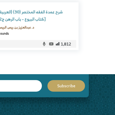
[كتاب البيوع – باب الرهن ج2]
د. عبدالعزيز بن ريس الري
ounds
1,812