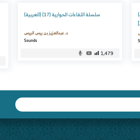
(العربية) شرح عمدة الفقه المختصر (30)
(العربية) سلسلة اللقاءات الحوارية (17)
د. عبدالعزيز بن ريس الريس
س
Sounds
S
1,479