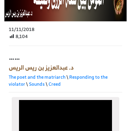
11/11/2018
8,104
……
د. عبدالعزيز بن ريس الريس
The poet and the matriarch
\
Responding to the
violator
\
Sounds
\
Creed