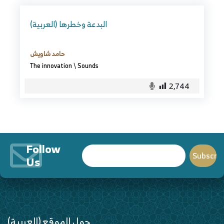
(العربية) البدعة وخطرها
حامد شاويش
The innovation
\
Sounds
2,744
Follow
Us
(العربية) حول الموقع