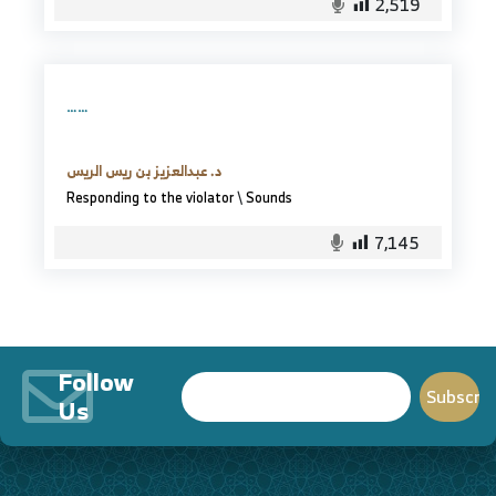
2,519
……
د. عبدالعزيز بن ريس الريس
Responding to the violator
\
Sounds
7,145
Follow
Us