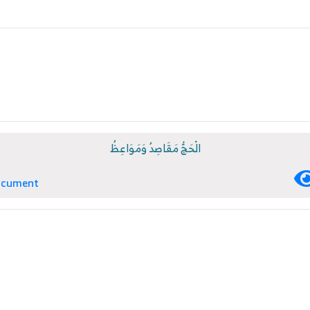
الْحَجُّ مَقَاصِدُ وَمَوَاعِظُ
ocument