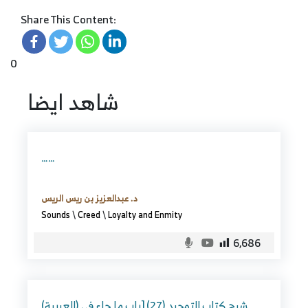
Share This Content:
0
شاهد ايضا
……
د. عبدالعزيز بن ريس الريس
Sounds
\
Creed
\
Loyalty and Enmity
6,686
(العربية) شرح كتاب التوحيد (27) [باب ما جاء في