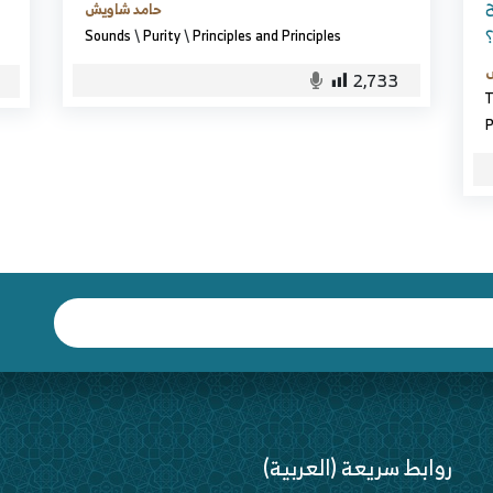
ح
حامد شاويش
؟
Sounds
\
Purity
\
Principles and Principles
س
2,733
T
P
(العربية) روابط سريعة