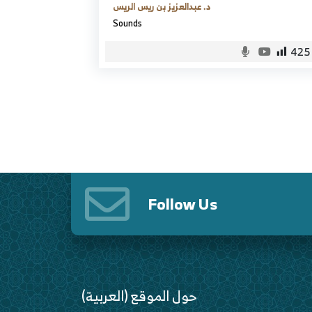
د. عبدالعزيز بن ريس الريس
Sounds
425
Follow Us
(العربية) حول الموقع