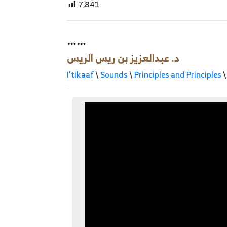
7,841
……
د. عبدالعزيز بن ريس الريس
I'tikaaf
\
Sounds
\
Principles and Principles