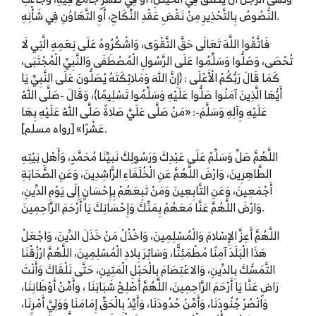
النُّصُوصُ بِالتَّحْذِيرِ مِنْ نَقْضِ عَقْدِ النِّكَاحِ، أَوِ التَّهَاوُنِ فِي شَأْنِهِ.
فَاتَّقُوا اللَّهَ تَعَالَى حَقَّ التَّقْوَى، وَاشْكُرُوهُ عَلَى نِعَمِهِ الَّتِي لَا
تُحْصَى، وَصَلُّوا وَسَلِّمُوا عَلَى الرَّسُولِ الْمُصْطَفَى وَالنَّبِيِّ الْمُجْتَبَى،
كَمَا قَالَ رَبُّكُمْ الْأَعْلَى : ﴿إِنَّ اللهَ وَمَلائِكَتَهُ يُصَلُّونَ عَلَى النَّبِيِّ يَا
أَيُّهَا الَّذِينَ آمَنُوا صَلُّوا عَلَيْهِ وَسَلِّمُوا تَسْلِيمًا﴾، وَقَالَ -صَلَّى اللهُ
عَلَيْهِ وِآلِهِ وَسَلَّمَ-: «مَنْ صَلَّى عَلَيَّ صَلاةً صَلَّى اللهُ عَلَيْهِ بِهَا
عَشْرًا» [رواه مسلم].
اللَّهُمَّ صَلِّ وَسَلِّمْ عَلَى عَبْدِكَ وَرَسُولِكَ نَبِيِّنَا مُحَمَّدٍ، وَأَهْلِ بَيْتِهِ
الطَّاهِرِينَ، وَارْضَ اللَّهُمَّ عَنِ الْخُلَفَاءِ الرَّاشِدِينَ، وَعَنِ الصَّحَابَةِ
أَجْمَعِينَ، وَعَنِ التَّابِعِينَ وَمَنْ تَبِعَهُمْ بِإِحْسَانٍ إِلَى يَوْمِ الدِّينِ،
وَارْضَ اللَّهُمَّ عَنَّا مَعَهُمْ بِمَنِّكَ وَإِحْسَانِكَ يَا أَرْحَمَ الرَّاحِمِينَ.
اللَّهُمَّ أَعِزَّ الإِسْلامَ وَالْمُسْلِمِينَ، وَاخْذُلْ مَنْ خَذَلَ الدِّينَ، وَاجْعَلْ
هَذَا الْبَلَدَ آمِنًا مُطْمَئِنًّا، وَسَائِرَ بِلادِ الْمُسْلِمِينَ، اللَّهُمَّ ارْزُقْنَا
التَّمَسُّكَ بِالدِّينِ، وَالاعْتِصَامَ بِالْحَبْلِ الْمَتِينِ، حَتَّى نَلْقَاكَ وَأَنْتَ
رَاضٍ عَنَّا يَا أَرْحَمَ الرَّاحِمِينَ، اللَّهُمَّ أَصْلِحْ شَبَابَنَا ، وأَمِّنْ أَوْطَانِنَا،
وَانْصُرْ جُنُودَنَا، وَأَمِّنْ حُدُودَنَا، وَأَيِّدْ بِالْحَقِّ إِمَامَنَا وَوَلِيَّ أَمْرِنَا،