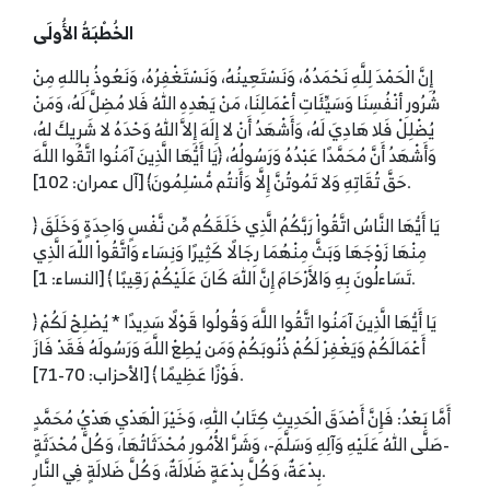
الخُطْبَةُ الأُولَى
إِنَّ الْحَمْدَ لِلَّهِ نَحْمَدُهُ، وَنَسْتَعِينُهُ، وَنَسْتَغْفِرُهُ، وَنَعُوذُ بِاللهِ مِنْ
شُرُورِ أنْفُسِنَا وَسَيِّئَاتِ أعْمَالِنَا، مَنْ يَهْدِهِ اللهُ فَلا مُضِلَّ لَهُ، وَمَنْ
يُضْلِلْ فَلا هَادِيَ لَهُ، وَأَشْهَدُ أَنْ لا إِلَهَ إِلاَّ اللهُ وَحْدَهُ لا شَرِيكَ لهُ،
وَأَشْهَدُ أَنَّ مُحَمَّدًا عَبْدُهُ وَرَسُولُهُ، ﴿يَا أَيُّهَا الَّذِينَ آمَنُوا اتَّقُوا اللَّهَ
حَقَّ تُقَاتِهِ وَلا تَمُوتُنَّ إِلَّا وَأَنتُم مُّسْلِمُونَ﴾ [آل عمران: 102].
﴿ يَا أَيُّهَا النَّاسُ اتَّقُواْ رَبَّكُمُ الَّذِي خَلَقَكُم مِّن نَّفْسٍ وَاحِدَةٍ وَخَلَقَ
مِنْهَا زَوْجَهَا وَبَثَّ مِنْهُمَا رِجَالًا كَثِيرًا وَنِسَاء وَاتَّقُواْ اللّهَ الَّذِي
تَسَاءلُونَ بِهِ وَالأَرْحَامَ إِنَّ اللهَ كَانَ عَلَيْكُمْ رَقِيبًا ﴾ [النساء: 1].
﴿ يَا أَيُّهَا الَّذِينَ آمَنُوا اتَّقُوا اللَّهَ وَقُولُوا قَوْلًا سَدِيدًا * يُصْلِحْ لَكُمْ
أَعْمَالَكُمْ وَيَغْفِرْ لَكُمْ ذُنُوبَكُمْ وَمَن يُطِعْ اللَّهَ وَرَسُولَهُ فَقَدْ فَازَ
فَوْزًا عَظِيمًا ﴾ [الأحزاب: 70-71].
أَمَّا بَعْدُ: فَإِنَّ أَصْدَقَ الْحَدِيثِ كِتَابُ اللهِ، وَخَيْرَ الْهَدْيِ هَدْيُ مُحَمَّدٍ
-صَلَّى اللهُ عَلَيْهِ وَآلِهِ وَسَلَّمَ-، وَشَرَّ الأُمُورِ مُحْدَثَاتُهَا، وَكُلَّ مُحْدَثَةٍ
بِدْعَةٌ، وَكُلَّ بِدْعَةٍ ضَلالَةٌ، وَكُلَّ ضَلالَةٍ فِي النَّارِ.