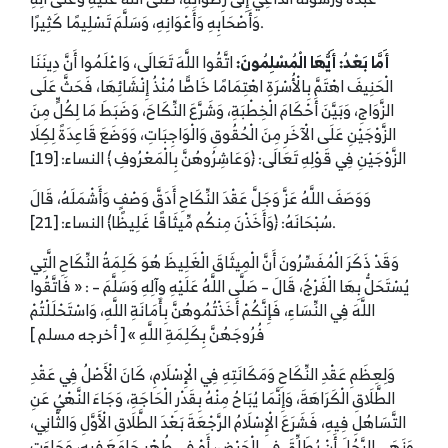
وَأَصْحَابِهِ وَأَعْوَانِهِ، وَسَلَّمَ تَسْلِيمًا كَثِيرًا.
أَمَّا بَعْدُ: أَيُّهَا الْمُسْلِمُونَ:
اتَّقُوا اللَّهَ تَعَالَى، وَاعْلَمُوا أَنَّ دِينَنَا
الْحَنِيفَ اهْتَمَّ بِالْأُسْرَةِ اهْتِمَامًا خَاصًّا مُنْذُ إِنْشَائِهَا، فَحَثَّ عَلَى
الزَّوَاجِ، وَبَيَّنَ أَحْكَامَ الْخِطْبَةِ، وَشَرَّعَ النِّكَاحَ، وَضَبَطَ مَا لِكُلٍّ مِنَ
الزَّوْجَيْنِ عَلَى الْآخَرِ مِنَ الْحُقُوقِ وَالْوَاجِبَاتِ، وَوَضَعَ قَاعِدَةً لِكِلَا
الزَّوْجَيْنِ فِي قَوْلِهِ تَعَالَى: ﴿وَعَاشِرُوهُنَّ بِالْمَعْرُوفِ ﴾ النساء: [19]
وَوَصَفَ اللَّهُ عَزَّ وَجَلَّ عَقْدَ النِّكَاحِ أَدَقَّ وَصْفٍ وَأَشْمَلَهُ، قَالَ
سُبْحَانَهُ: ﴿وَأَخَذْنَ مِنكُم مِّيثَاقًا غَلِيظًا﴾ النساء: [21].
وَقَدْ ذَكَرَ الْمُفَسِّرُونَ أَنَّ الْمِيثَاقَ الْغَلِيظَ هُوَ كَلِمَةُ النِّكَاحِ الَّتِي
يُسْتَحَلُّ بِهَا الْفَرْجُ، قَالَ – صَلَّى اللَّهُ عَلَيْهِ وِآلِهِ وَسَلَّمَ – : « فَاتَّقُوا
اللَّهَ فِي النِّسَاءِ، فَإِنَّكُمْ أَخَذْتُمُوهُنَّ بِأَمَانَةِ اللَّهِ، وَاسْتَحْلَلْتُمْ
فُرُوجَهُنَّ بِكَلِمَةِ اللَّهِ » [ أخرجه مسلم ]
وَلِعِظَمِ عَقْدِ النِّكَاحِ وَمَكَانَتِهِ فِي الْإِسْلَامِ، كَانَ الْأَصْلُ فِي عَقْدِ
الطَّلَاقِ الْكَرَاهَةَ، وَإِنَّمَا يُبَاحُ مِنْهُ بِقَدْرِ الْحَاجَةِ، وَجَاءَ النَّهْيُ عَنِ
التَّسَاهُلِ فِيهِ، فَشَرَعَ الْإِسْلَامُ الرَّجْعَةَ بَعْدَ الطَّلَاقِ الْأَوَّلِ وَالثَّانِي،
وَنَهَى الرَّجُلَ أَنْ يُطَلِّقَ فِي الْحَيْضِ، أَوْ فِي طُهْرٍ جَامَعَ فِيهِ، وَجَاءَتِ