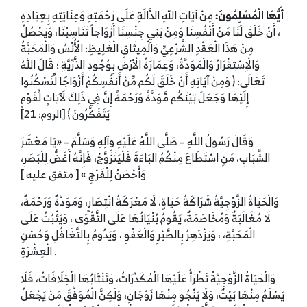
أَيُّهَا الْمُسْلِمُونَ:
مِنْ آيَاتِ اللهِ الدَّالَةِ عَلَى رَحْمَتِهِ وَعِنَايَتِهِ بِعِبَادِهِ
، أَنْ خَلَقَ لَنَا مَنْ أَنْفُسِنَا وَمِنْ بَنِيِ جِنْسِنَا أَزَوَاجاً تَنَاسِبُنَا، وَيَحْصُلُ
مِنْ هَذَا الْعَقْدِ الشَّرْعِيِّ وَالْمِيثَاقِ الْغَلِيظِ: الْأُنْسُ وَالْمَحَبَّةُ
وَالْاِسْتِقْرَارُ وَالْمَوَدَّةُ، وَعِمَارَةُ الْأرْضِ بِوُجُودِ الذَّرِّيَّةِ ؛ قَالَ اللهُ
تَعَالَى: ﴿ وَمِنْ آيَاتِهِ أَنْ خَلَقَ لَكُم مِّنْ أَنفُسِكُمْ أَزْوَاجًا لِّتَسْكُنُوا
إِلَيْهَا وَجَعَلَ بَيْنَكُم مَّوَدَّةً وَرَحْمَةً إِنَّ فِي ذَلِكَ لَآيَاتٍ لِّقَوْمٍ
يَتَفَكَّرُونَ ﴾ [الروم: 21]
وَقَالَ رَسُولُ اللَّهِ – صَلَّى اللَّهُ عَلَيْهِ وِآلِهِ وَسَلَّمَ – «يَا مَعْشَرَ
الشَّبَابِ، مَنِ اسْتَطَاعَ مِنْكُمُ البَاءَةَ فَلْيَتَزَوَّجْ، فَإِنَّهُ أَغَضُّ لِلْبَصَرِ،
وَأَحْصَنُ لِلْفَرْجِ » [ متفق عليه ]
وَالْحَيَاةُ الزَّوْجِيَّةُ شَرَاكَةُ حَيَاةٍ، لَا مَعْرَكَةُ انْتِصَارٍ، وَمَوَدَّةٌ وَرَحْمَةٌ،
لَا مُغَالَبَةٌ وَمُخَاصَمَةٌ، يَقُومُ بُنْيَانُهَا عَلَى التَّقْوَى ، وَيَثْبُتُ عَلَى
الْمَحَبَّةِ، ، وَيَزْدَهِرُ بِالصَّبْرِ وَالْعَفْوِ ، وَيَدُومُ بِالتَّغَافُلِ وَحُسْنِ
الْعِشْرَةِ .
وَالْحَيَاةُ الزَّوْجِيَّةُ تَطْرَأُ عَلَيْهَا الْمُكَدِّرَاتُ، وَتَنْتَابُهَا الْخِلَافَاتُ، فَلَا
يَسْلَمُ مِنْهَا بَيْتٌ، وَلَا يَنْجُو مِنْهَا زَوْجَانِ، وَلَكِنَّ الْمُوَفَّقَ مَنْ يَجْعَلُ