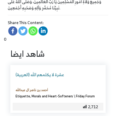
وَجَمِيعَ وُلاةِ أُمُورِ الْمُسْلِمِينَ يَا رَبَّ الْعَالَمِينَ، وَصَلَّى اللهُ عَلَى
نَبِيِّنَا مُحَمَّدٍ وَآلِهِ وَصَحْبِهِ أَجْمَعِينَ.
Share This Content:
0
شاهد ايضا
(العربية) عشرة لا يكلمهم الله
أحمد بن ناصر آل عبدالله
Etiquette, Morals and Heart-Softeners
\
Friday Forum
2,712