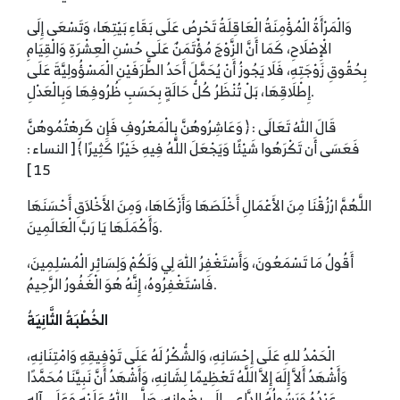
وَالْمَرْأَةُ الْمُؤْمِنَةُ الْعَاقِلَةُ تَحْرِصُ عَلَى بَقَاءِ بَيْتِهَا، وَتَسْعَى إِلَى
الْإِصْلَاحِ، كَمَا أَنَّ الزَّوْجَ مُؤْتَمَنٌ عَلَى حُسْنِ الْعِشْرَةِ وَالْقِيَامِ
بِحُقُوقِ زَوْجَتِهِ، فَلَا يَجُوزُ أَنْ يُحَمَّلَ أَحَدُ الطَّرَفَيْنِ الْمَسْؤُولِيَّةَ عَلَى
إِطْلَاقِهَا، بَلْ تُنْظَرُ كُلُّ حَالَةٍ بِحَسَبِ ظُرُوفِهَا وَبِالْعَدْلِ.
قَالَ اللهُ تَعَالَى : ﴿ وَعَاشِرُوهُنَّ بِالْمَعْرُوفِ فَإِن كَرِهْتُمُوهُنَّ
فَعَسَى أَن تَكْرَهُوا شَيْئًا وَيَجْعَلَ اللَّهُ فِيهِ خَيْرًا كَثِيرًا ﴾ [ النساء :
15 ]
اللَّهُمَّ ارْزُقْنَا مِنَ الأَعْمَالِ أَخْلَصَهَا وَأَزْكَاهَا، وَمِنَ الأَخْلاَقِ أَحْسَنَهَا
وَأَكْمَلَهَا يَا رَبَّ الْعَالَمِينَ.
أَقُولُ مَا تَسْمَعُونَ، وَأَسْتَغْفِرُ اللهَ لِي وَلَكُمْ وَلِسَائِرِ الْمُسْلِمِينَ،
فَاسْتَغْفِرُوهُ، إِنَّهُ هُوَ الْغَفُورُ الرَّحِيمُ.
الخُطْبَةُ الثَّانِيَةُ
الْحَمْدُ للهِ عَلَى إِحْسَانِهِ، وَالشُّكْرُ لَهُ عَلَى تَوْفِيقِهِ وَامْتِنَانِهِ،
وَأَشْهَدُ أَلاَّ إِلَهَ إِلاَّ اللَّهُ تَعْظِيمًا لِشَانِهِ، وَأَشْهَدُ أَنَّ نَبِيَّنَا مُحَمَّدًا
عَبْدُهُ وَرَسُولُهُ الدَّاعِي إِلَى رِضْوانِهِ، صَلَّى اللهُ عَلَيْهِ وَعَلَى آلِهِ