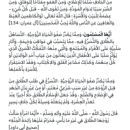
مِنَ الْخِلَافِ سُلَّمًا لِلْإِصْلَاحِ، وَمِنَ الْعَفْوِ مِفْتَاحًا لِلْوِفَاقِ، وَمِنَ
الصَّبْرِ سَبَبًا لِدَوَامِ الْمَوَدَّةِ، وَمِنْ تَقْوَى اللَّهِ – قَبْلَ كُلِّ شَيْءٍ –
عِصْمَةً لِلْبَيْتِ وَالْأُسْرَةِ ؛ قَالَ اللَّهُ تَعَالَى: ﴿وَالْكَاظِمِينَ الْغَيْظَ
وَالْعَافِينَ عَنِ النَّاسِ وَاللَّهُ يُحِبُّ الْمُحْسِنِينَ﴾ [آل عمران: 134].
أَيُّهَا الْمُسْلِمُونَ:
وَمِمَّا يُكَدِّرُ صَفْوَ الْحَيَاةِ الزَّوْجِيَّةِ : التَّسَاهُلُ
بِالطَّلَاقِ وَالتَّسَرُّعُ فِيهِ ، مِمَّا يَتَسَبَّبُ فِي عَوَاقِبَ وَخِيمَةٍ ، وَآثَارٍ
سَلْبِيَّةٍ عَلَى الأَفْرَادِ وَالْمُجْتَمَعِ، وَالَّتِي مِنْهَا: التَّفَكُّكُ الأُسَرِيُّ الَّذِي
يُؤَثِّرُ سَلْبًا عَلَى الأَطْفَالِ الَّذِينَ يُعَانُونَ مِنْ غِيَابِ أَحَدِ الْوَالِدَيْنِ أَوْ
كُلٍّ مِنهُمَا، وَكَذَلِكَ مَشَاعِرُ الْقَلَقِ وَالاِكْتِئَابِ، وَفَقْدُ الاسْتِقْرَارِ
لِلأُسْرَةِ بِأَكْمَلِهَا.
وَمِمَّا يُكَدِّرُ صَفْوَ الْحَيَاةِ الزَّوْجِيَّةِ : التَّسَرُّعُ فِي طَلَبِ الطَّلَاقِ مِنْ
قِبَلِ الزَّوْجَةِ مِنْ غَيْرِ سَبَبٍ شَرْعِيٍّ مُعْتَبَرٍ، أَوْ مِنْ غَيْرِ بَذْلِ الْجُهْدِ
فِي الْإِصْلَاحِ وَالصُّلْحِ ، وَقَدْ جَعَلَ الْإِسْلَامُ الطَّلَاقَ حَلًّا أَخِيرًا عِنْدَ
تَعَذُّرِ الْعِشْرَةِ، وَلَمْ يَجْعَلْهُ وَسِيلَةً لِكُلِّ خِلَافٍ يَسِيرٍ.
قَالَ رَسُولُ اللَّهِ – صَلَّى اللَّهُ عَلَيْهِ وِآلِهِ وَسَلَّمَ – «أَيُّمَا امْرَأَةٍ سَأَلَتْ
زَوْجَهَا الطَّلَاقَ فِي غَيْرِ مَا بَأْسٍ، فَحَرَامٌ عَلَيْهَا رَائِحَةُ الْجَنَّةِ»
[صحيح أبي داود]