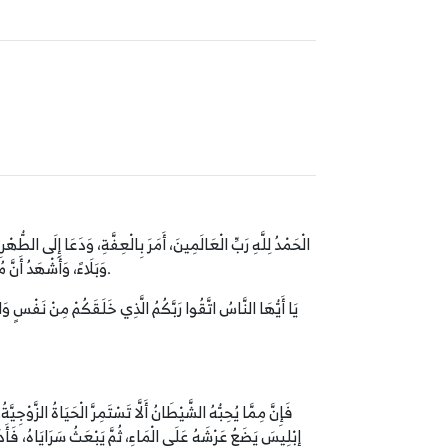
الْحَمْدُ لِلَّهِ رَبِّ الْعَالَمِينَ، أَمَرَ بِالْعِفَّةِ، وَدَعَا إِلَى الطُّهْ
وَبَلَاءً، وَأَشْهَدُ أَنَّ مُحَمَّدًا عَبْدُهُ وَرَسُولُهُ، الدَّاعِي إِلَى مَكَارِمِ الْأَخْلَاقِ، صَلَّى اللَّهُ وَسَلَّمَ وَبَارَكَ عَلَيْهِ وَعَلَى آلِهِ وَصَحْبِهِ وَمَنْ سَارَ عَلَى نَهْجِهِ إِلَى يَوْمِ الدِّينِ.
فَإِنَّ مِمَّا يُحِبُّهُ الشَّيْطَانُ أَلَّا تَسْتَمِرَّ الْحَيَاةُ الزَّوْج
إِبْلِيسَ يَضَعُ عَرْشَهُ عَلَى الْمَاءِ، ثُمَّ يَبْعَثُ سَرَايَاهُ، فَأ