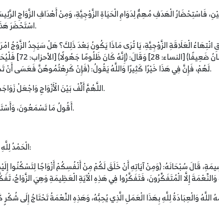
نِ، فَاسْتِحْضَارُ الْهَدَفِ مُهِمٌّ لِدَوَامِ الْحَيَاةِ الزَّوْجِيَّةِ، وَمِنْ أَهْدَافِ الزَّوَاجِ الرَّئِيسَ
اسْتَحْضَرَ هَذَا الزَّوْجَانِ مَا بَيْنَ حِينٍ وَآخَرَ تَحَمَّلُوا كَثِيرًا مِنَ الْمَشَاقِّ.
ِ انْتِهَاءُ الْعَلَاقَةِ الزَّوْجِيَّةِ، يَا تُرَى مَاذَا يَكُونُ بَعْدَ ذَلِكَ؟ هَلْ سَيَجِدُ الزَّوْجُ امْرَأَةً
ضَعِيفٌ وَخُلِقَ ضَعِيفًا كَ
لَهُمْ، فَإِنَّ فِي هَذَا خَيْرًا كَثِيرًا وَاللَّهُ يَقُولُ: ﴿فَإِنْ كَرِهْتُمُوهُنَّ فَعَسَى أَنْ تَكْرَهُوا شَيْئًا وَيَجْعَلَ اللَّهُ فِيهِ خَيْرًا كَثِيرًا﴾ [النساء: 19].
اللَّهُمَّ أَلِّفْ بَيْنَ الْأَزْوَاجِ وَاجْعَلْ زَوَاجَهُمْ زَوَاجَ خَيْرٍ وَبَرَكَةٍ، وَعِزًّا وَصَلَاحًا لِأَنْفُسِهِمْ وَذُرِّيَّاتِهِمْ.
أَقُولُ مَا تَسْمَعُونَ، وَأَسْتَغْفِرُ اللَّهَ لِي وَلَكُمْ فَاسْتَغْفِرُوهُ، إِنَّهُ هُوَ الْغَفُورُ الرَّحِيمُ.
الْحَمْدُ لِلَّهِ وَكَفَى، وَالصَّلَاةُ وَالسَّلَامُ عَلَى النَّبِيِّ الْمُجْتَبَى، أَمَّا بَعْدُ:
سِيمَةِ، قَالَ سُبْحَانَهُ: ﴿وَمِنْ آيَاتِهِ أَنْ خَلَقَ لَكُمْ مِنْ أَنْفُسِكُمْ أَزْوَاجًا لِتَسْكُنُوا إِلَيْ