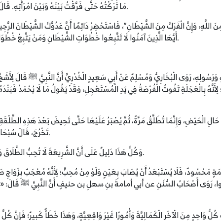
مَا تَرَكْتُهُ حَتَّى فَرَّقْتُ بَيْنَهُ وَبَيْنَ امْرَأَتِهِ. قَالَ: فَيُدْنِيهِ مِنْهُ وَيَقُولُ: نِعْمَ أَنْتَ، فَيَلْتَزِمُهُ» رَوَاهُ مُسْلِمٌ.
 مِنَ اللَّهِ، وَإِنَّ الْفَرَكَ مِنَ الشَّيْطَانِ”، فَاسْتَحْضِرْ دَائِمًا أَنَّ عَدُوَّكَ الشَّيْطَانَ الرَّج
أَيُّهَا الَّذِينَ آمَنُوا لَا تَتَّبِعُوا خُطُوَاتِ الشَّيْطَانِ وَمَنْ يَتَّبِعْ خُطُوَاتِ الشَّيْطَانِ فَإِنَّهُ يَأْمُرُ بِالْفَحْشَاءِ وَالْمُنْكَرِ﴾ [النور: 21].
لَّهِ وَرَسُولِهِ، رَوَى الْبُخَارِيُّ وَمُسْلِمٌ عَنْ أَبِي سَعِيدٍ الْخُدْرِيِّ أَنَّ النَّبِيَّ ﷺ قَالَ لِأَشَجِ
 لِأَنَّهُ بِالْعَجَلَةِ تَفُوتُ الْفُرْصَةُ فِي يَدِ الْمُسْتَعْجِلِ، وَقَدْ يَقُولُ مَا لَا يُحْمَدُ فَيَنْدَم
فِي حَالِ الْحَيْضِ، وَإِنَّمَا تُطَلَّقُ مَرَّةً، ثُمَّ يُصْبَرُ عَلَيْهَا حَتَّى تَحِيضَ بَعْدَ هَذِهِ الطَّلْقَةِ، 
تَخْرُجَ، قَالَ سُبْحَانَهُ: ﴿لَا تُخْرِجُوهُنَّ مِنْ بُيُوتِهِنَّ وَلَا يَخْرُجْنَ﴾ [الطلاق: 1].
وَكُلُّ هَذَا دَلِيلٌ عَلَى أَنَّ الشَّرِيعَةَ لَا تُحِبُّ الطَّلَاقَ وَأَنَّهَا تَدْعُو إِلَى التُّؤَدَةِ وَإِعَادَةِ النَّظَرِ وَعَدَمِ الِاسْتِعْجَالِ.
عْمَةٍ مَحْسُودٌ، فَلَا يُسْتَبْعَدُ أَنْ يُصَابَ بِعَيْنٍ وَلَوْ مِنْ مُحِبٍّ؛ لِأَنَّهُ مُعْجَبٌ بِزَوَاجِ
ُبَرِّكُوا، رَوَى أَصْحَابُ السُّنَنِ عن أبي أمامةَ بنِ سهلِ بن حنيفٍ أَنَّ النَّبِيَّ ﷺ قَالَ: «إِذَا رَ
 كُلُّ وَاحِدٍ مِنَ الْآخَرِ الْكَمَالِيَّةَ وَأُمُورًا غَيْرَ وَاقِعِيَّةٍ، وَهَذَا خَطَأٌ كَبِيرٌ؛ فَإِنَّ كُلَ