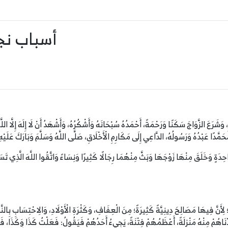
أسباب نجا
رِ، وَشَرَعَ الزَّوَاجَ سَكَنًا وَرَحْمَةً، أَحْمَدُهُ سُبْحَانَهُ وَأَشْكُرُهُ، وَأَشْهَدُ أَنْ لَا إِلَهَ إِلَّا ا
ِيَّةُ؛ لِأَنَّ فِيهَا مَصَالِحَ دِينِيَّةً كَثِيرَةً؛ مِنَ الْعِفَافِ، وَكَثْرَةِ الْأَوْلَادِ، وَالِاحْتِسَابِ ب
َدْنَاهُمْ مِنْهُ مَنْزِلَةً، أَعْظَمُهُمْ فِتْنَةً، يَجِيءُ أَحَدُهُمْ فَيَقُولُ: فَعَلْتُ كَذَا وَكَذَا، 