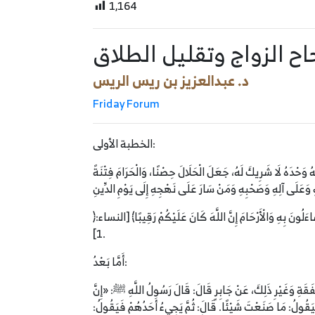
1,164
ح الزواج وتقليل الطلاق
د. عبدالعزيز بن ريس الريس
Friday Forum
الخطبة الأولى:
للَّهُ وَحْدَهُ لَا شَرِيكَ لَهُ، جَعَلَ الْحَلَالَ حِصْنًا، وَالْحَرَامَ فِتْنَةً
﴿يَا أَيُّهَا النَّاسُ اتَّقُوا رَبَّكُمُ الَّذِي خَلَقَكُمْ مِنْ نَفْسٍ وَاحِدَةٍ وَخَلَقَ مِنْهَا زَوْجَهَا وَبَثَّ مِنْهُمَا رِجَالًا كَثِيرًا وَنِسَاءً وَاتَّقُوا اللَّهَ الَّذِي تَسَاءَلُونَ بِهِ وَالْأَرْحَامَ إِنَّ اللَّهَ كَانَ عَلَيْكُمْ رَقِيبًا﴾ [النساء:
1].
أَمَّا بَعْدُ:
ِالنَّفَقَةِ وَغَيْرِ ذَلِكَ، عَنْ جَابِرٍ قَالَ: قَالَ رَسُولُ اللَّهِ ﷺ: «إِنَّ
فَيَقُولُ: مَا صَنَعْتَ شَيْئًا. قَالَ: ثُمَّ يَجِيءُ أَحَدُهُمْ فَيَقُولُ: