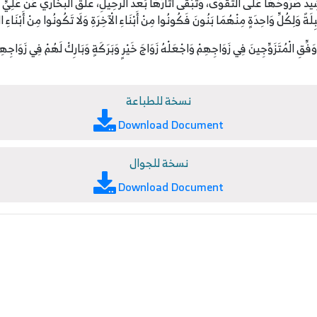
 تُشِيدُ صُرُوحَهَا عَلَى التَّقْوَى، وَتَبْقَى آثَارُهَا بَعْدَ الرَّحِيلِ، علَّقَ البخاريُّ عَنْ عَل
هُمَّ وَفِّقِ الْمُتَزَوِّجِينَ فِي زَوَاجِهِمْ وَاجْعَلْهُ زَوَاجَ خَيْرٍ وَبَرَكَةٍ وَبَارِكْ لَهُمْ فِي زَوَاجِهِم
نسخة للطباعة
Download Document
نسخة للجوال
Download Document