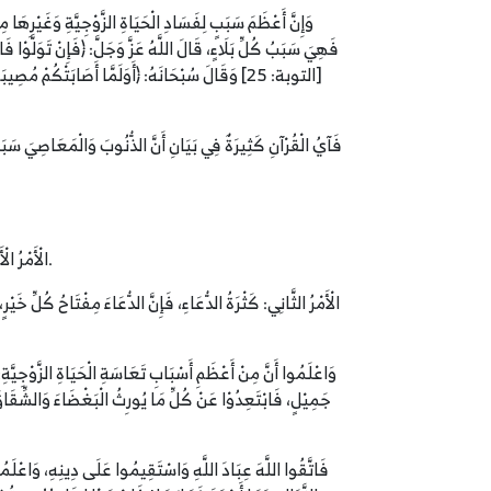
وَإِنَّ أَعْظَمَ سَبَبٍ لِفَسَادِ الْحَيَاةِ الزَّوْجِيَّةِ وَغَيْرِه
فَآيُ الْقُرْآنِ كَثِيرَةٌ فِي بَيَانِ أَنَّ الذُّنُوبَ وَالْمَعَاصِيَ سَبَبُ 
الْأَمْرُ الْأَوَّلُ: التَّوْبَةُ، ﴿وَتُوبُوا إِلَى اللَّهِ جَمِيعًا أَيُّهَ الْمُؤْمِنُونَ لَعَلَّكُمْ تُفْلِحُونَ﴾ [النور: 31] وَمَعْنَى التَّوْبَةِ: النَّدَمُ وَالْعَزْمُ عَلَى الْإِقْلَاعِ عَنِ الذَّنْبِ.
الْأَمْرُ الثَّانِي: كَثْرَةُ الدُّعَاءِ، فَإِنَّ الدُّعَاءَ مِفْتَاحُ كُلِّ 
وَاعْلَمُوا أَنَّ مِنْ أَعْظَمِ أَسْبَابِ تَعَاسَةِ الْحَيَاةِ الزَّوْجِيَّةِ: 
جَمِيْلٍ، فَابْتَعِدُوْا عَنْ كُلِّ مَا يُورِثُ الْبَغْضَاءَ وَالشِّقَا
فَاتَّقُوا اللَّهَ عِبَادَ اللَّهِ وَاسْتَقِيمُوا عَلَى دِينِهِ، وَاعْلَمُو