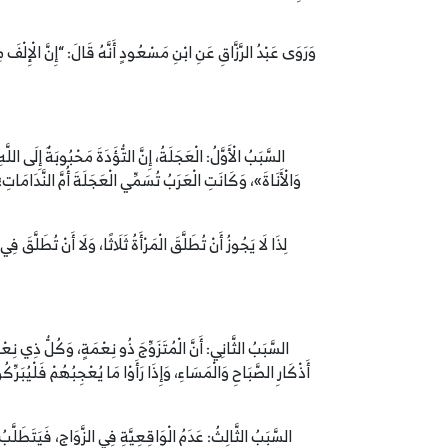
وَرَوَى عَبْدُ الرَّزَّاقِ عَنِ ابْنِ مَسْعُودٍ أَنَّهُ قَالَ: “إِنَّ الْإِلْفَ
السَّبَبُ الْأَوَّلُ: الْعَجَلَةُ، إِنَّ التُّؤَدَةَ مَحْبُوبَةٌ إِلَى ال
وَالْأَنَاةَ»، وَكَانَتِ الْعَرَبُ تُسَمِّي الْعَجَلَةَ أُمَّ النَّدَامَاتِ؛
لِذَا لَا يَجُوزُ أَنْ تُطَلَّقَ الْمَرْأَةُ ثَلَاثًا، وَلَا أَنْ تُطَلَّقَ 
السَّبَبُ الثَّانِي: أَنَّ الْمُتَزَوِّجَ ذُو نِعْمَةٍ، وَكُلُّ ذِي نِ
أَذْكَارِ الصَّبَاحِ وَالْمَسَاءِ، وَإِذَا رَأَوْا مَا يُعْجِبُهُمْ فَلْي
السَّبَبُ الثَّالِثُ: عَدَمُ الْوَاقِعِيَّةِ فِي الزَّوَاجِ، فَيَتَطَلَّبُ