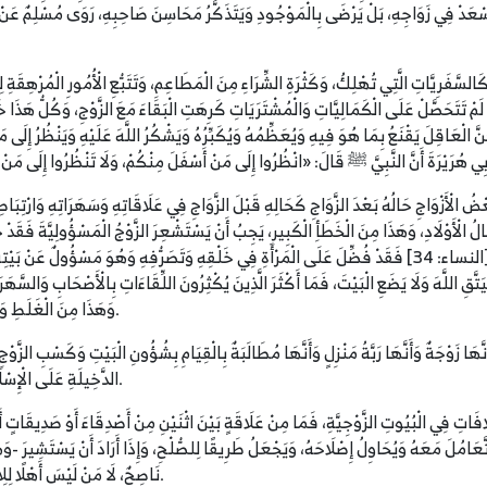
َسْعَدْ فِي زَوَاجِهِ، بَلْ يَرْضَى بِالْمَوْجُودِ وَيَتَذَكَّرُ مَحَاسِنَ صَاحِبِهِ، رَوَى مُسْلِمٌ عَنْ أَ
كَالسَّفَرِيَّاتِ الَّتِي تُهْلِكُ، وَكَثْرَةِ الشِّرَاءِ مِنَ الْمَطَاعِمِ، وَتَتَبُّعِ الْأُمُورِ الْمُرْهِقَة
 إِذَا لَمْ تَتَحَصَّلْ عَلَى الْكَمَالِيَّاتِ وَالْمُشْتَرَيَاتِ كَرِهَتِ الْبَقَاءَ مَعَ الزَّوْجِ، وَكُلُّ هَذَ
ّ الْعَاقِلَ يَقْنَعُ بِمَا هُوَ فِيهِ وَيُعَظِّمُهُ وَيُكَبِّرُهُ وَيَشْكُرُ اللَّهَ عَلَيْهِ وَيَنْظُرُ إِلَى 
 الْأَزْوَاجِ حَالُهُ بَعْدَ الزَّوَاجِ كَحَالِهِ قَبْلَ الزَّوَاجِ فِي عَلَاقَاتِهِ وَسَهَرَاتِهِ وَارْتِبَا
الُ الْأَوْلَادِ، وَهَذَا مِنَ الْخَطَأِ الْكَبِيرِ، يَجِبُ أَنْ يَسْتَشْعِرَ الزَّوْجُ الْمَسْؤُولِيَّةَ فَقَدْ 
عَلَى النِّسَاءِ بِمَا فَضَّلَ اللَّهُ بَعْضَهُمْ عَلَى بَعْضٍ﴾ [النساء: 34] فَقَدْ فُضِّلَ عَلَى الْمَرْأَةِ فِي خَلْقِهِ وَتَصَرُّف
ِ اللَّهَ وَلَا يَضَعِ الْبَيْتَ، فَمَا أَكْثَرَ الَّذِينَ يُكْثِرُونَ اللِّقَاءَاتِ بِالْأَصْحَابِ وَالسَّهَرَ و
وَهَذَا مِنَ الْغَلَطِ وَمِنْ أَسْبَابِ ضَعْفِ قُوَّةِ الْمَحَبَّةِ وَالْعَلَاقَةِ بَيْنَ الزَّوْجَيْنِ.
َا زَوْجَةٌ وَأَنَّهَا رَبَّةُ مَنْزِلٍ وَأَنَّهَا مُطَالَبَةٌ بِالْقِيَامِ بِشُؤُونِ الْبَيْتِ وَكَسْبِ الزَّوْجِ 
الدَّخِيلَةِ عَلَى الْإِسْلَامِ وَالْمُسْلِمِينَ، أَوْ كَسَلًا، نَسْأَلُ اللَّهَ أَنْ يَهْدِيَ الْجَمِيعَ.
ِ فِي الْبُيُوتِ الزَّوْجِيَّةِ، فَمَا مِنْ عَلَاقَةٍ بَيْنَ اثْنَيْنِ مِنْ أَصْدِقَاءَ أَوْ صَدِيقَاتٍ أَوْ ز
التَّعَامُلَ مَعَهُ وَيُحَاوِلُ إِصْلَاحَهُ، وَيَجْعَلُ طَرِيقًا لِلصُّلْحِ، وَإِذَا أَرَادَ أَنْ يَسْتَشِيرَ -
نَاصِحٌ، لَا مَنْ لَيْسَ أَهْلًا لِلِاسْتِشَارَةِ وَلَيْسَ نَاصِحًا، وَهَذَا خِطَابٌ مَوْجُوهٌ لِلزَّوْجَيْنِ.