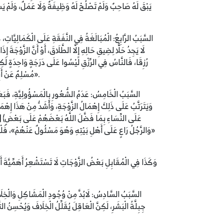
يَبْقَ لَهُ صَاحِبٌ وَلَمْ تَصْلُحْ لَهُ وَظِيفَةٌ وَلَا عَمَلٌ، وَلَمْ ي
السَّبَبُ الرَّابِعُ: الْمُبَالَغَةُ فِي النَّفَقَةِ عَلَى الْكَمَالِيَّاتِ، 
لَا يَجِدُ حَلًّا لِضِيقِ حَالِهِ إِلَّا الطَّلَاقَ، أَوْ أَنَّ الزَّوْجَةَ
رُزِقَا، فَالنَّاسُ فِي الرِّزْقِ لَيْسُوا عَلَى دَرَجَةٍ وَاحِدَةٍ لَكِنَ
مُسْلِمٌ عَنْ أَبِي هُرَيْرَةَ أَنَّ النَّبِيَّ ﷺ قَالَ: «انْظُرُوا إِلَى مَنْ أَسْفَلَ مِنْكُمْ، وَلَا تَنْظُرُوا إِلَى مَنْ هُوَ فَوْقَكُمْ، فَهُوَ أَجْدَرُ أَنْ لَا تَزْدَرُوا نِعْمَةَ اللَّهِ عَلَيْكُمْ».
السَّبَبُ الْخَامِسُ: عَدَمُ الشُّعُورِ بِالْمَسْؤُولِيَّةِ، فَبَعْضُ
وَيَتَرَتَّبُ عَلَى ذَلِكَ إِهْمَالُ الزَّوْجَةِ، وَأَشَدُّ مِنْ هَذَا إِهْمَ
«وَالرَّجُلُ رَاعٍ عَلَى أَهْلِ بَيْتِهِ وَهُوَ مَسْئُولٌ عَنْهُمْ»، فَلْيَتَّق
وَكَذَا فِي الْمُقَابِلِ بَعْضُ الزَّوْجَاتِ لَا تَسْتَشْعِرُ أَهَمِّيَّةَ أَنَّه
السَّبَبُ السَّادِسُ: لَابُدَّ مِنْ وُجُودِ الْمَشَاكِلِ وَالْخِلَافَات
جِبِلَّةُ الْبَشَرِ، لَكِنَّ الْعَاقِلَ يُقَلِّلُ الْخِلَافَ وَيُحْسِنُ 