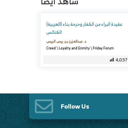
شاهد ايضا
(العربية) عقيدة البراء من الكفار وحرمة بناء
الكنائس
د. عبدالعزيز بن ريس الريس
Creed
\
Loyalty and Enmity
\
Friday Forum
4,037
Follow Us