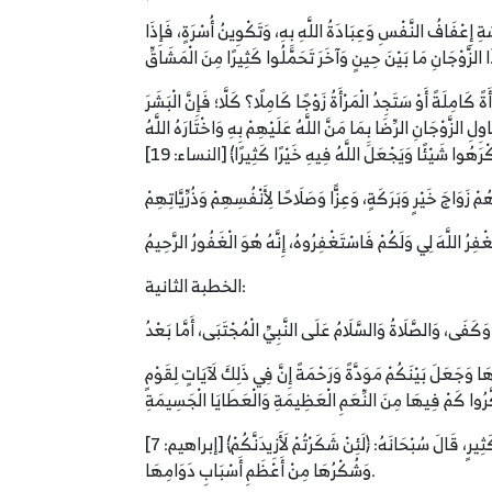
ةِ إِعْفَافُ النَّفْسِ وَعِبَادَةُ اللَّهِ بِهِ، وَتَكْوِينُ أُسْرَةٍ، فَإِذَا
 كَامِلَةً أَوْ سَتَجِدُ الْمَرْأَةُ زَوْجًا كَامِلًا؟ كَلَّا؛ فَإِنَّ الْبَشَرَ
مَا قَالَ سُبْحَانَهُ: ﴿وَخُلِقَ الْإِنْسَانُ ضَعِيفًا﴾ [النساء: 28] وَقَالَ: ﴿إِنَّهُ كَانَ ظَلُومًا جَهُولًا﴾ [الأحزاب: 72] فَلْيُحَاوِلِ الزَّوْجَانِ الرِّضَا بِمَا مَنَّ اللَّهُ عَلَيْهِمْ بِهِ وَاخْتَارَهُ اللَّهُ
الخطبة الثانية:
هَا وَجَعَلَ بَيْنَكُمْ مَوَدَّةً وَرَحْمَةً إِنَّ فِي ذَلِكَ لَآيَاتٍ لِقَوْمٍ
وَلَوْ لَمْ يَكُنْ فِيهَا إِلَّا إِعْفَافُ النَّفْسِ عَمَّا حَرَّمَهُ اللَّهُ وَالْعِبَادَةُ لِلَّهِ بِهَذَا الْعَمَلِ الَّذِي يُحِبُّهُ، وَهَذِهِ النِّعْمَةُ تَحْتَاجُ إِلَى شُكْرٍ كَثِيرٍ، قَالَ سُبْحَانَهُ: ﴿لَئِنْ شَكَرْتُمْ لَأَزِيدَنَّكُمْ﴾ [إبراهيم: 7]
وَشُكْرُهَا مِنْ أَعْظَمِ أَسْبَابِ دَوَامِهَا.