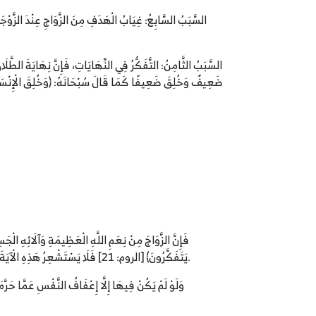
السَّبَبُ السَّابِعُ: غِيَابُ الْهَدَفِ مِنَ الزَّوَاجِ عِنْدَ الزَّوْجَيْ
السَّبَبُ الثَّامِنُ: التَّفَكُّرُ فِي النِّهَايَاتِ، فَإِنَّ نِهَايَةَ الطَّلَاق
فَإِنَّ الزَّوَاجَ مِنْ نِعَمِ اللَّهِ الْعَظِيمَةِ وَآلَائِهِ الْجَ
يَتَفَكَّرُونَ﴾ [الروم: 21] فَلَا يَسْتَشْعِرُ هَذِهِ الْآيَةَ وَالنِّعْمَةَ إِلَّا الْمُتَفَكِّرُونَ، فَتَفَكَّرُوا فِي هَذِهِ الْآيَةِ الْعَظِيمَةِ وَهِيَ الزَّوَاجُ، تَفَكَّرُوا كَمْ فِيهَا مِنَ النِّعَمِ الْعَظِيمَةِ وَالْعَطَايَا الْجَسِيمَةِ.