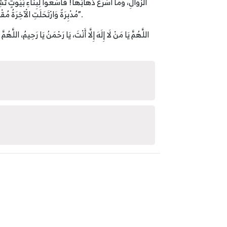
الزَّوَالِ، وَمَا أَسْرَعَ ذَهَابَهَا! فَاسْعَوْا لِبِنَاءِ بُيُوتٍ
مُدْبِرَةً وَارْتَحَلَتِ الْآخِرَةُ مُقْبِلَةً وَلِكُلِّ وَاحِدَةٍ مِنْهُمَا بَنُونَ فَكُونُوا مِنْ أَبْنَاءِ الْآخِرَةِ وَلَا تَكُونُوا مِنْ أَبْنَاءِ الدُّنْيَا فَإِنَّ الْيَوْمَ عَمَلٌ وَلَا حِسَابَ وَغَدًا حِسَابٌ وَلَا عَمَلَ”.
اللَّهُمَّ يَا مَنْ لَا إِلَهَ إِلَّا أَنْتَ، يَا رَحْمَنُ يَا رَحِيمُ، اللَّ