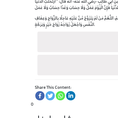
ِيِّ بنِ أبِي طَالِبٍ -رضي الله عنه- أنهُ قالَ: ” ارْتَحَلَتِ الدُّنْيَا
ْ، اللَّهُمَّ مَنْ لَمْ يَتَزَوَّجْ مُنَّ عَلَيْهِ عَاجِلًا بِالزَّوَاجِ وَعِفَافِ
النَّفْسِ وَاجْعَلْ زَوَاجَهُ زَوَاجَ خَيْرٍ وَبَرَكَةٍ.
Share This Content:
0