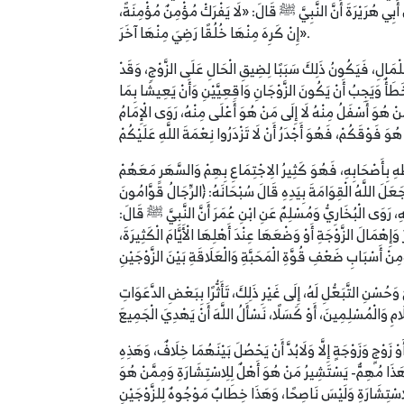
بِي هُرَيْرَةَ أَنَّ النَّبِيَّ ﷺ قَالَ: «لَا يَفْرَكْ مُؤْمِنٌ مُؤْمِنَةً،
إِنْ كَرِهَ مِنْهَا خُلُقًا رَضِيَ مِنْهَا آخَرَ».
ِ لِلْمَالِ، فَيَكُونُ ذَلِكَ سَبَبًا لِضِيقِ الْحَالِ عَلَى الزَّوْجِ، وَقَدْ
ا خَطَأٌ وَيَجِبُ أَنْ يَكُونَ الزَّوْجَانِ وَاقِعِيَّيْنِ وَأَنْ يَعِيشَا بِمَا
مَنْ هُوَ أَسْفَلُ مِنْهُ لَا إِلَى مَنْ هُوَ أَعْلَى مِنْهُ، رَوَى الْإِمَامُ
طِهِ بِأَصْحَابِهِ، فَهُوَ كَثِيرُ الِاجْتِمَاعِ بِهِمْ وَالسَّهَرِ مَعَهُمْ
جَعَلَ اللَّهُ الْقِوَامَةَ بِيَدِهِ قَالَ سُبْحَانَهُ: ﴿الرِّجَالُ قَوَّامُونَ
ِهِ وَهُوَ مَسْؤُولٌ عَنْ بَيْتِهِ، رَوَى الْبُخَارِيُّ وَمُسْلِمٌ عَنِ ابْنِ عُمَرَ أَنَّ النَّبِيَّ ﷺ قَالَ:
َإِهْمَالَ الزَّوْجَةِ أَوْ وَضْعَهَا عِنْدَ أَهْلِهَا الْأَيَّامَ الْكَثِيرَةَ،
وَحُسْنِ التَّبَعُّلِ لَهُ، إِلَى غَيْرِ ذَلِكَ، تَأَثُّرًا بِبَعْضِ الدَّعَوَاتِ
َوْجٍ وَزَوْجَةٍ إِلَّا وَلَابُدَّ أَنْ يَحْصُلَ بَيْنَهُمَا خِلَافٌ، وَهَذِهِ
وَهَذَا مُهِمٌّ- يَسْتَشِيرُ مَنْ هُوَ أَهْلٌ لِلِاسْتِشَارَةِ وَمِمَّنْ هُوَ