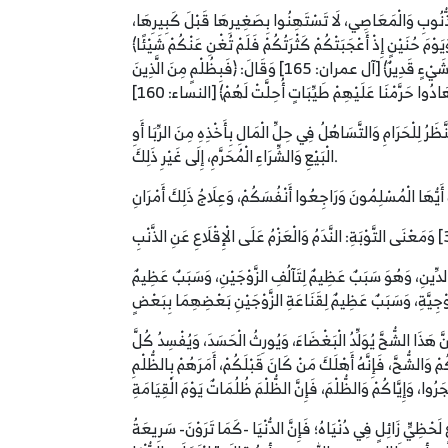
بِالذُّنُوبِ وَالْمَعَاصِي، لَا تَسْتَهِنُوا بِصَغِيرِهَا قَبْلَ كَبِيرِهَا،
ِنْ تَوَلَّوْا فَاعْلَمْ أَنَّمَا يُرِيدُ اللَّهُ أَنْ يُصِيبَهُمْ بِبَعْضِ ذُنُوبِهِمْ﴾ [المائدة: 49] وَقَالَ تَعَالَى: ﴿وَيَوْمَ حُنَيْنٍ إِذْ أَعْجَبَتْكُمْ كَثْرَتُكُمْ فَلَمْ تُغْنِ عَنْكُمْ شَيْئًا﴾
[التوبة: 25] وَقَالَ سُبْحَانَهُ: ﴿أَوَلَمَّا أَصَابَتْكُمْ مُصِيبَةٌ قَدْ أَصَبْتُمْ مِثْلَيْهَا قُلْتُمْ أَنَّى هَذَا قُلْ هُوَ مِنْ عِنْدِ أَنْفُسِكُمْ إِنَّ اللَّهَ عَلَى كُلِّ شَيْءٍ قَدِيرٌ﴾ [آل عمران: 165] وَقَالَ: ﴿فَبِظُلْمٍ مِنَ الَّذِينَ
رُ لِلْحَرَامِ وَالتَّسَاهُلُ فِي حِلِّ الْمَالِ بِأَخْذِهِ مِنَ الرِّبَا أَوِ
الْبَيْعِ وَالشِّرَاءِ الْمُحَرَّمِ، إِلَى غَيْرِ ذَلِكَ.
َا وَالدِّينِ، وَهُوَ سَبَبٌ عَظِيمٌ لِتَآلُفِ الزَّوْجَيْنِ، وَسَبَبٌ عَظِيمٌ
نَّ هَذَا الشُّحَّ يُوَلِّدُ الْبَغْضَاءَ، وَيُورِثُ الْحَسَدَ، وَيُفْسِدُ كُلَّ
لشُّحَّ، فَإِنَّهُ أَهْلَكَ مَنْ كَانَ قَبْلَكُمْ، أَمَرَهُمْ بِالظُّلْمِ
 لَحْظِيٍّ زَائِلٍ فِي دُنْيَاهُ؛ فَإِنَّ الدُّنْيَا -كَمَا تَرَوْنَ- سَرِيعَةُ