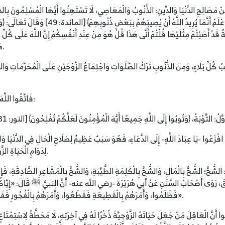
َا مِنْ مَصَالِحِ الدُّنْيَا وَالدِّينِ: الذُّنُوبُ وَالْمَعَاصِي، لَا تَسْتَهِنُوا أَيُّهَا الْمُسْلِمُونَ 
فَهِيَ سَبَبُ كُلِّ بَلَاءٍ، قَالَ اللَّهُ عَزَّ وَجَلَّ: ﴿فَإ
هَادُوا حَرَّمْنَا عَلَيْهِمْ طَيِّبَاتٍ أُحِلَّتْ لَهُمْ﴾ [النساء: 160].
كُلِّ بَلَاءٍ، وَمِنَ الذُّنُوبِ تَرْكُ الصَّلَوَاتِ وَاجْتِمَاعُ الزَّوْجَيْنِ عَلَى الْمُحَرَّمَاتِ وَالنَّظَ
فَاتَّقُوا اللَّهَ أَيُّهَا الْمُسْلِمُونَ وَرَاجِعُوا أَنْفُسَكُمْ، وَعِلَاجُ ذَلِكَ أَمْرَانِ:
خَيْرٍ، افْزَعُوا -يَا عِبَادَ اللَّهِ- إِلَى الدُّعَاءِ، فَهُوَ سَبَبٌ عَظِيمٌ لِصَلَاحِ الْحَالِ فِي الدُّنْي
لِدَوَامِ الْحَيَاةِ الزَّوْجِيَّةِ، وَسَبَبٌ عَظِيمٌ لِقَنَاعَةِ الزَّوْجَيْنِ بَعْضِهِمَا بِبَعْضٍ.
الشُّحَّ؛ الشُّحَّ بِالْمَالِ، وَالشُّحَّ بِالْكَلِمَةِ الطَّيِّبَةِ، وَالشُّحَّ بِالْمَشَاعِرِ الصَّادِقَةِ، فَإِ
قَ، رَوَى أَصْحَابُ السُّنَنِ عَنْ أَبِي هُرَيْرَةَ -رضي الله عنه- أنَّ النبيَّ ﷺ قَالَ: «إِيَّاكُمْ وَا
فَظَلَمُوا، وَأَمَرَهُمْ بِالْقَطِيعَةِ فَقَطَعُوا، وَأَمَرَهُمْ بِالْفُجُورِ فَفَجَرُوا، وَإِيَّاكُمْ وَالظُّلْمَ، فَإِنَّ الظُّلْمَ ظُلُمَاتٌ يَوْمَ الْقِيَامَةِ».
ا أَنَّ الْعَاقِلَ مَنْ جَعَلَ حَيَاتَهُ الزَّوْجِيَّةَ ذُخْرًا لَهُ فِي آخِرَتِهِ، لَا مَحَطَّةً لِاسْتِمْتَاعٍ