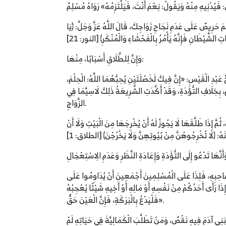
ِيمَ حَرِيصٌ عَلَى عَدَمِ نَجَاحِ زَوَاجِكَ، قَالَ اللَّهُ عَزَّ وَجَلَّ: ﴿يَا
وَإِنَّ لِلطَّلَاقِ أَسْبَابًا، مِنْهَا:
ّ عَبْدِ الْقَيْسِ: «إِنَّ فِيكَ لَخَصْلَتَيْنِ يُحِبُّهُمَا اللَّهُ: الْحِلْمَ،
ُ، بِخِلَافِ التُّؤَدَةِ، وَقَدْ أَكَّدَتِ الشَّرِيعَةُ ذَلِكَ لَاسِيَّمَا فِي
الزَّوَاجِ.
ثُمَّ إِذَا طَلَّقَهَا لَا يَجُوزُ لَهُ أَنْ يُخْرِجَهَا مِنَ الْبَيْتِ وَلَا أَنْ
 صَاحِبِهِ، فَلِذَا عَلَى الْمُسْلِمِينَ أَجْمَعِينَ أَنْ يُدَاوِمُوا عَلَى
أَى أَحَدُكُمْ مِنْ نَفْسِهِ أَوْ مَالِهِ أَوْ أَخِيهِ شَيْئًا يُعْجِبُهُ
فَلْيَدْعُ بِالْبَرَكَةِ، فَإِنَّ الْعَيْنَ حَقٌّ».
ّ بَنِي آدَمَ فِيهِ نَقْصٌ، وَمَنْ تَطَلَّبَ الْكَمَالِيَّةَ فِي حَيَاتِهِ لَمْ