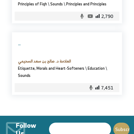
Principles of Fiqh
\
Sounds
\
Principles and Principles
2,790
…
العلامة د. صالح بن سعد السحيمي
Etiquette, Morals and Heart-Softeners
\
Education
\
Sounds
7,451
Follow
Us