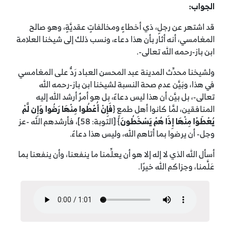
الجواب:
قد اشتهر عن رجلٍ، ذي أخطاءٍ ومخالفاتٍ عقديَّةٍ، وهو صالح
المغامسي، أنه أثار بأن هذا دعاء، ونسب ذلك إلى شيخنا العلامة
ابن باز-رحمه الله تعالى-.
ولشيخنا محدِّث المدينة عبد المحسن العباد رَدٌّ على المغامسي
في هذا، وبَيَّن عدم صحة النسبة لشيخنا ابن باز-رحمه الله
تعالى-، بل بيَّن أن هذا ليس دعاءً، بل هو أمرٌ أرشد الله إليه
المنافقين، لمَّا كانوا أهل طمعٍ {
فَإِنْ أُعْطُوا مِنْهَا رَضُوا وَإِن لَّمْ
يُعْطَوْا مِنْهَا إِذَا هُمْ يَسْخَطُونَ
} [التوبة: 58]، فأرشدهم الله -عز
وجل- أن يرضوا بما أتاهم الله، وليس هذا دعاءً.
أسأل الله الذي لا إله إلا هو أن يعلِّمنا ما ينفعنا، وأن ينفعنا بما
عَلَّمنا، وجزاكم الله خيرًا.