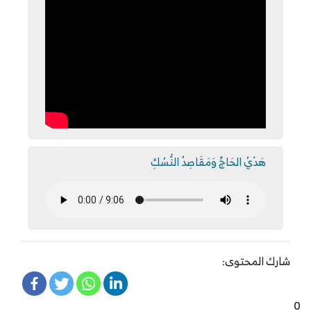
هَدْيُ الحَاجِّ وَمَقَاصِدُ النُّسُكِ
شارك المحتوى:
0