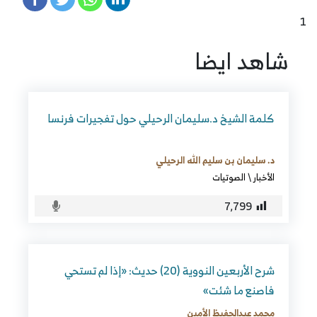
1
شاهد ايضا
كلمة الشيخ د.سليمان الرحيلي حول تفجيرات فرنسا
د. سليمان بن سليم الله الرحيلي
الأخبار
\
الصوتيات
7٬799
شرح الأربعين النووية (20) حديث: «إذا لم تستحي
فاصنع ما شئت»
محمد عبدالحفيظ الأمين