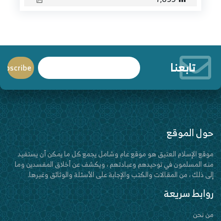
تابعنا
حول الموقع
موقع الإسلام العتيق هو موقع عام وشامل يجمع كل ما يمكن أن يستفيد
منه المسلمون في توحيدهم وعبادتهم ، ويكشف عن أخلاق المفسدين وما
إلى ذلك ، من المقالات والكتب والإجابة على الأسئلة والوثائق وغيرها.
روابط سريعة
من نحن