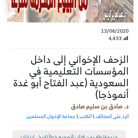
13/06/2020
4٬433
الزحف الإخواني إلى داخل
المؤسسات التعليمية في
السعودية (عبد الفتاح أبو غدة
أنموذجا)
د. صادق بن سليم صادق
الرد على المخالف
\
الكتب
\
جماعة الإخوان المسلمين
جزء مقتطف من كتاب (تصحيح خطأ تاريخي لبدايات