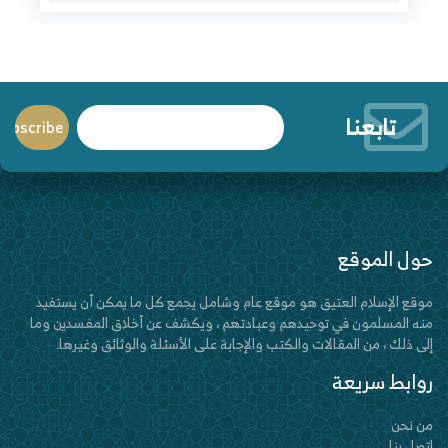
تابعنا
حول الموقع
موقع الإسلام العتيق هو موقع عام وشامل يجمع كل ما يمكن أن يستفيد
منه المسلمون في توحيدهم وعبادتهم ، ويكشف عن أخلاق المفسدين وما
إلى ذلك ، من المقالات والكتب والإجابة على الأسئلة والوثائق وغيرها.
روابط سريعة
من نحن
اتصل بنا