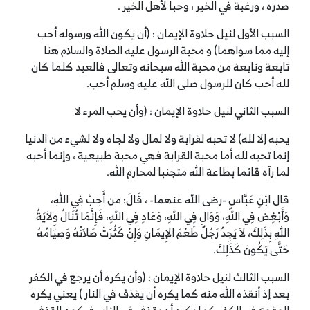
صدره ، ورغبة في الخير ، وحبا لأهل الخير .
السبب الأول لنيل حلاوة الإيمان : (أن يكون الله ورسوله أحب
إليه مما سواهما) و محبة الرسول عليه الصلاة والسلام هنا
تابعة ونابعة من محبة الله سبحانه وتعالى فالعبد كلما كان
لله أحب كان للرسول صلى الله عليه وسلم أحب.
السبب الثاني لنيل حلاوة الإيمان : (وأن يحب المرء لا
يحبه إلا لله) لا تحبه لقرابة ولا لمال ولا لجاه ولا لشيء من الدنيا
إنما تحبه لله أما محبة القرابة فهي محبة طبيعية ، وإنما أحبه
لما رآه قائما بطاعة الله متجنبا لمحارم الله.
قال ابْنِ عَبَّاسٍ -رضى الله عنهما- ، قَالَ: من أَحِبَّ فِي اللهِ،
وَأَبْغِض فِي اللهِ، وَوَالِ فِي اللهِ، وَعَادِ فِي اللهِ، فَإِنَّمَا تُنَالُ وِلاَيَةُ
اللهِ بِذَلِكَ، لاَ يَجِدُ رَجُلٌ طَعْمَ الإِيمَانِ وَإِنْ كَثُرَتْ صَلاَتُهُ وَصِيَامُهُ
حَتَّى يَكُونَ كَذَلِكَ.
السبب الثالث لنيل حلاوة الإيمان : (وأن يكره أن يرجع في الكفر
بعد إذ أنقذه الله منه كما يكره أن يقذف في النار ) يعني يكره