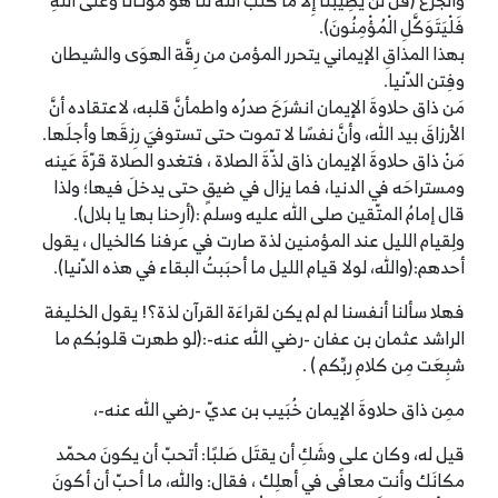
والجزَع (قُل لَّن يُصِيبَنَا إِلاَّ مَا كَتَبَ اللَّهُ لَنَا هُوَ مَوْلَـانَا وَعَلَى اللَّهِ
فَلْيَتَوَكَّلِ الْمُؤْمِنُونَ).
بهذا المذاقِ الإيماني يتحرر المؤمن من رِقَّة الهوَى والشيطان
وفِتن الدّنيا.
مَن ذاق حلاوةَ الإيمان انشرَحَ صدرُه واطمأنَّ قلبه، لاعتقاده أنَّ
الأرزاقَ بيد الله، وأنَّ نفسًا لا تموت حتى تستوفيَ رِزقَها وأجلَها.
مَنْ ذاق حلاوةَ الإيمان ذاق لذّةَ الصلاة ، فتغدو الصلاة قرّةَ عَينه
ومستراحَه في الدنيا، فما يزال في ضيقٍ حتى يدخلَ فيها؛ ولذا
قال إمامُ المتّقين صلى الله عليه وسلم :(أرِحنا بها يا بلال).
ولِقيام الليل عند المؤمنين لذة صارت في عرفنا كالخيال ، يقول
أحدهم:(والله، لولا قيام الليل ما أحبَبتُ البقاء في هذه الدّنيا).
فهلا سألنا أنفسنا لم لم يكن لقراءَة القرآن لذة؟! يقول الخليفة
الراشد عثمان بن عفان -رضي الله عنه-:(لو طهرت قلوبُكم ما
شبِعَت مِن كلامِ ربِّكم ) .
ممِن ذاق حلاوةَ الإيمان خُبَيب بن عديّ -رضي الله عنه-،
قيل له، وكان على وشَكِ أن يقتَل صَلبًا: أتحبّ أن يكونَ محمّد
مكانَك وأنت معافًى في أهلِك ، فقال: والله، ما أحبّ أن أكونَ