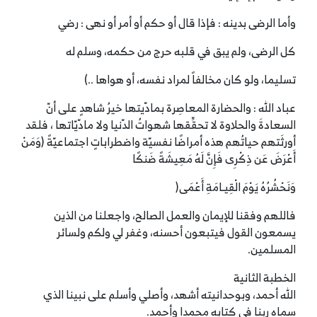
وأما الرضى بدينه : فإذا قال أو حكم أو أمر أو نهى : رضي
كل الرضى، ولم يبق في قلبه حرج من حكمه، وسلم له
تسليما، ولو كان مخالفاً لمراد نفسه، أو هواها ..)
عباد الله : والحضارة المعاصِرة بمادّيتها خيرُ شاهدٍ على أنّ
السعادةَ والحلاوة لا تحقِّقها شهواتُ الدّنيا ولا مادّيّاتها ، فلقد
أورثَتهم حياتُهم هذه أمراضًا نفسيّة واضطراباتٍ اجتماعيّةً (وَمَنْ
أَعْرَضَ عَن ذِكْرِى فَإِنَّ لَهُ مَعِيشَةً ضَنكًا
وَنَحْشُرُهُ يَوْمَ الْقِيـامَةِ أَعْمَى(
فاللهم وفقنا للإيمان والعمل الصالح، واجعلنا من الذين
يسمعون القول فيتبعون أحسنه، وغفر لي ولكم ولسائر
المسلمين.
الخطبة الثانية
الله أحمد، وبوحدانيته أشهد، وأصلي وأسلم على نبينا الذي
سماه ربنا في كتابه محمدا وأحمد.