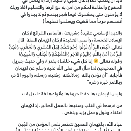
لابد أن يصحب هذا إذعان قلبي، وانقياد إرادي، يتمثل في
الخضوع والطاعة لحكم من آمن به مع الرضا والتسليم (فلا وربك
لا يؤمنون حتى يحكموك فيما شجر بينهم ثم لا يجدوا في
أنفسهم حرجاً مما قضيت ويسلموا تسليماً )
والدين الإسلامي عقيدةٌ وشريعة ، فأساس الشرائع اركان
الإسلام الخمسة ، وأسس العقيدة اركان الإيمان الستة، قال
تعالى: ﴿لَيْسَ الْبِرَّ أَنْ تُوَلُّوا وُجُوهَكُمْ قِبَلَ الْمَشْرِقِ وَالْمَغْرِبِ وَلَكِنَّ
الْبِرَّ مَنْ آمَنَ بِاللَّهِ وَالْيَوْمِ الْآخِرِ وَالْمَلَائِكَةِ وَالْكِتَابِ وَالنَّبِيِّينَ﴾
وقوله تعالى
إنا كل شيء خلقناه بقدر )، وفي حديث جبريل
في الصحيحين لما سأل البي صلى الله عليه وسلم عن الإيمان
فأجابه: “أن تؤمن بالله، وملائكته، وكتبه، ورسله، واليوم الآخر،
وبالقدر خيره وشره”
وليس الإيمان بها حفظ حروفها وأنواعها فقط ، بل لا بد
من غرسها في القلب وسقيها بالعمل الصالح ، إذ الإيمان
اعتقاد وقول وعمل يزيد وينقص .
عباد الله : بالإيمانِ الصحيح تتطهر نفس المؤمن من الجُبن