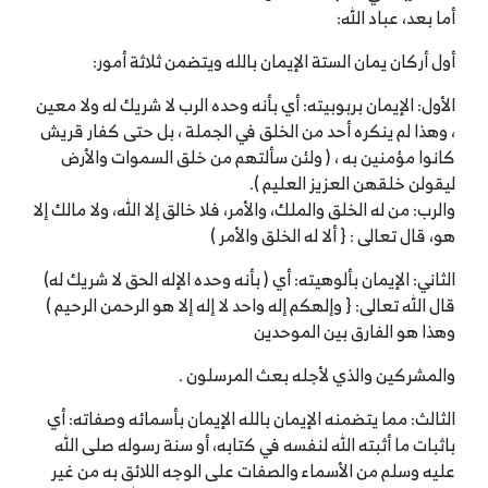
أما بعد، عباد الله:
أول أركان يمان الستة الإيمان بالله ويتضمن ثلاثة أمور:
الأول: الإيمان بربوبيته: أي بأنه وحده الرب لا شريك له ولا معين
، وهذا لم ينكره أحد من الخلق في الجملة ، بل حتى كفار قريش
كانوا مؤمنين به ، ( ولئن سألتهم من خلق السموات والأرض
ليقولن خلقهن العزيز العليم ).
والرب: من له الخلق والملك، والأمر، فلا خالق إلا الله، ولا مالك إلا
هو، قال تعالى : { ألا له الخلق والأمر )
الثاني: الإيمان بألوهيته: أي ( بأنه وحده الإله الحق لا شريك له)
قال الله تعالى: { وإلهكم إله واحد لا إله إلا هو الرحمن الرحيم )
وهذا هو الفارق بين الموحدين
والمشركين والذي لأجله بعث المرسلون .
الثالث: مما يتضمنه الإيمان بالله الإيمان بأسمائه وصفاته: أي
باثبات ما أثبته الله لنفسه في كتابه، أو سنة رسوله صلى الله
عليه وسلم من الأسماء والصفات على الوجه اللائق به من غير