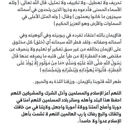
تحريف ولا تعطيل ، ولا تكييف ولا تمثيل، قال الله تعالى: { ولله
الأسماء الحسنى فأدعوه به وذروا الذين يلحدون في أسمائه
سيجزون ما كانوا يعملون ) وقال: { وله المثل الأعلى في
السماوات والأرض وهو العزيز الحكيم )
فالإيمان بالله اعتقاد تفرده في ربوبيته وفي ألوهيته وفي
أسمائه وصفاته ، ولقد فطر الله سبحانه أي (خلق) كل مخلوق
على الإيمان بخالقه من غير سبق تفكير أو تعليم ولا ينصرف عن
مقتضى هذه الفطرة إلا من طرأ على قلبه ما يصرفه عنها قَالَ
رَسُولُ اللهِ صَلَّى اللهُ عَلَيْهِ وَسَلَّمَ: «مَا مِنْ مَوْلُودٍ إِلَّا يُولَدُ عَلَى
الْفِطْرَةِ، فَأَبَوَاهُ يُهَوِّدَانِهِ وَيُنَصِّرَانِهِ وَيُمَجِّسَانِهِ )
طهر الله قلوبنا بالإيمان ، ورزقنا اللذة به والحبور .
اللهم أعز الإسلام
والمسلمين وأذل الشرك والمشركين اللهم
احفظ هذا البلد وأهله وسائر بلاد المسلمين
اللهم آمنا في
دورنا وأصلح أئمتنا وولاة أمورنا واجعل ولايتنا في من خافك
واتقاك
واتبع رضاك يا رب العالمين اللهم لا تشمت بأهل
الإسلام عدواً ولا حاسداً .