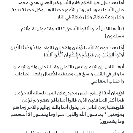
أما بعد : فإن خير الكلام كلام الله , وخير الهدي هدي محمد
صلى الله عليه وسلم , وشر الأمور محدثاتها , وكل محدثة بدعة,
وكل بدعة ضلالة, وكل ضلالة في النار .
( ياأيها الذين أمنوا أتقوا الله حق تقاته ولاتموتن الا وأنتم
مسلمون )
أمّا بعد: فوصيّة الله ، للأوّلين والآخرين تقواه، وَلَقَدْ وَصَّيْنَا ٱلَّذِينَ
أُوتُواْ ٱلْكِتَـٰبَ مِن قَبْلِكُمْ وَإِيَّـٰكُمْ أَنِ ٱتَّقُواْ ٱللَّهَ)
أيها الناس‏:‏ إن الإيمان ليس بالتمني ولا بالتحلي ولكن الإيمان
ما وقر في القلب ورسخ فيه وصدقته الأعمال بفعل الطاعات
واجتناب المعاصي ‏.‏
الإيمان أمة الإسلام : ليس مجرد إعلان المرء بلسانه أنه مؤمن،
فما أكثر المنافقين الذين قالوا آمنا بأفواههم ولم تؤمن
قلوبهم:(ومن الناس من يقول آمنا بالله وباليوم الآخر وما هم
بمؤمنين * يخادعون الله والذين آمنوا وما يخدعون إلا أنفسهم
وما يشعرون)