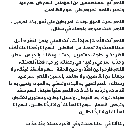
اللهم أنج المستضعفين من المؤمنين اللهم كن لهم عونا
ونصيرا، اللهم انصرهم على القوم الظالمين.
اللهم نصرك المؤزر لجندك المرابطين على ثغور بلاد الحرمين ،
اللهم اكبت عدوهم واجعله في سفال .
اللهم أنت الله، لا إله إلا أنت، أنت الغني ونحن الفقراء، أنزل
علينا الغيث ولا تجعلنا من القانطين ،اللهم إنا رفعنا اليك أكف
الضراعة والحاجة ، مفتقرين لرحمتك وفضلك بانحباس المطر ،
وجدْب المراعي، راغبين في رحمتك، وراجين فضلَ نعمتك،
اللهم فارحم أنين الآنَّة، وحنين الحانة، اللهم فأسقنا غيثك، ولا
تجعلنا من القانطين، ولا تهلكنا بالسنين، اللهم انشر علينا
رحمتك ، اللهم لتحيي به البلاد، وتسقي به العباد، وتحيي به ما
قد مات، وتردَّ به ما قد فات، اللهم سقيا هنيئة، اللهم سقيا
هنيئة، تروى بها القيعان، وتسيل البطان، وتستورق الأشجار،
وترخص الأسعار، اللهم إنا نسألك أن لا تردَّنا خائبين، اللهم إنا
نسألك أن لا تردَّنا خائبين .
ربنا آتنا في الدنيا حسنة وفي الآخرة
حسنة وقنا عذاب