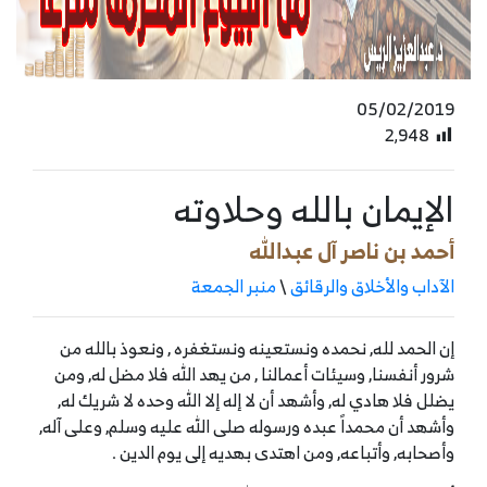
05/02/2019
2٬948
الإيمان بالله وحلاوته
أحمد بن ناصر آل عبدالله
الآداب والأخلاق والرقائق
\
منبر الجمعة
إن الحمد لله, نحمده ونستعينه ونستغفره , ونعوذ بالله من
شرور أنفسنا, وسيئات أعمالنا , من يهد الله فلا مضل له, ومن
يضلل فلا هادي له, وأشهد أن لا إله إلا الله وحده لا شريك له,
وأشهد أن محمداً عبده ورسوله صلى الله عليه وسلم, وعلى آله,
وأصحابه, وأتباعه, ومن اهتدى بهديه إلى يوم الدين .