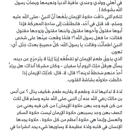
في أهلي وولَدي وعندي عافيَةُ الدنيا ونعيمها ويصابُ رسول
الله بشَوكة ) .
تلكم التي ذاقَت حلاوةَ الإيمان بلَغَها أنَّ النبيَّ -صلى الله عليه
وسلم- قد قتِل في أحُد، فانطلَقَت إلى ساحةِ المعركَة فإذا
أبوها مقتولٌ وأخوها مقتول وابنها مقتولٌ وزوجها مقتول
فقالت: ما فعَل رسول الله؟! فلمّا وقَعت عينُها على شخصِ
النبيّ اطمأنَّت وقالت: يا رسولَ الله: كلُّ مصيبةٍ بعدك جَلَل. أي:
تهون.
الذي يذوقُ طعمَ الإيمان لو تقطِّعُه إربًا إربًا لا يتَزحزَح عن دينه،
يسأل هِرقلُ مَلِك الروم أبا سفيان – وكان مشركا آنذاك: هل يرتدُّ
أحدٌ منهم سَخطةً لدينه؟! قال: لا، قال: كذَلِك الإيمان إذا
خالَطَت حلاوتُه بشاشةَ القلوب.
لذة لا تدانيها لذة، وطعم لا يقاربه طعم ،فكيف ينال ؟ عن أنس
بن مالك رضي الله عنه أن النبي صلى الله عليه وسلم قال ثلاث
من كن فيه وجد بهن حلاوة الإيمان ) من كن فيه يعني من
اتصف بهن وجد بسببهن حلاوة الإيمان ليست حلاوة السكر
والعسل وإنما هي حلاوة أعظم من كل حلاوة ، حلاوة يجدها
الإنسان في قلبه ولذة عظيمة لا يساويها شيء يجد انشراحا في