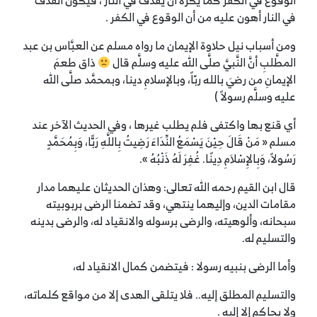
الوقوع في الكفر كما يكره أن يقذف في النار ، فيكون القذف
في النار أهون عليه من أن الوقوع في الكفر .
ومن أسباب نيل حلاوة الإيمان ما رواه مسلم عن العبَّاس بن عبد
المطَّلبِ أنَّ النَّبيَّ صلَّى الله عليه وسلَّم قال
ذاق طعمَ
الإيمانِ من رضيَ بالله ربّاً، وبالإسلامِ دينا، وبمحمَّد صلَّى الله
عليه وسلَّم رسولاً )
أي قنع بها واكتفى فلم يطلب غيرها ، وفي الحديث الآخر عند
مسلم « مَنْ قَالَ حِيْنَ يَسْمَعُ النِّدَاءَ رَضِيتُ بِاللَّهِ رَبًّا، وَبِمُحَمَّدٍ
رَسُولاً، وَبِالإِسْلاَمِ دِينًا. غُفِرَ لَهُ ذَنْبُهُ ».
قال ابن القيم رحمه الله تعالى: وهذان الحديثان عليهما مدار
مقامات الدين، وإليهما ينتهي، وقد تضمنا الرضى بربوبيته
سبحانه، وألوهيته، والرضى برسوله والانقياد له، والرضى بدينه
والتسليم له.
وأما الرضى بنبيه رسولا : فيتضمن كمال الانقياد له،
والتسليم المطلق إليه.. فلا يتلقى الهدى إلا من مواقع كلماته،
ولا يحاكم إلا إليه .