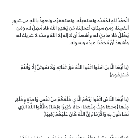
الْحَمْدُ للهِ نَحْمَدُه ونستعينُه، ونستغفرُه، ونعوذُ باللهِ من شرورِ
أنفسِنا، ومن سيئاتِ أعمالِنا، مَن يَهْدِهِ اللهُ فلا مُضِلَّ له، ومَن
يُضْلِلْ فلا هادِيَ له، وأشهدُ أن لا إله إلا اللهُ وحدَه لا شريكَ له،
وأشهدُ أنَّ مُحَمَّدًا عبدُه ورسولُه.
(يَا أَيُّهَا الَّذِينَ آمَنُوا اتَّقُوا اللَّهَ حَقَّ تُقَاتِهِ وَلَا تَمُوتُنَّ إِلَّا وَأَنْتُمْ
مُسْلِمُونَ)
(يَا أَيُّهَا النَّاسُ اتَّقُوا رَبَّكُمُ الَّذِي خَلَقَكُمْ مِنْ نَفْسٍ وَاحِدَةٍ وَخَلَقَ
مِنْهَا زَوْجَهَا وَبَثَّ مِنْهُمَا رِجَالًا كَثِيرًا وَنِسَاءً وَاتَّقُوا اللَّهَ الَّذِي
تَسَاءَلُونَ بِهِ وَالْأَرْحَامَ إِنَّ اللَّهَ كَانَ عَلَيْكُمْ رَقِيبًا)