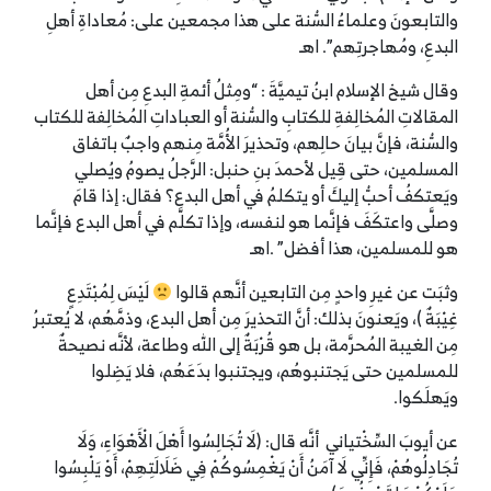
والتابعونَ وعلماءُ السُّنة على هذا مجمعين على: مُعاداةِ أهلِ
البدعِ، ومُهاجرتِهم”. اهـ
وقال شيخ الإسلام ابنُ تيميَّةَ : “ومِثلُ أئمةِ البدعِ مِن أهل
المقالاتِ المُخالِفةِ للكتابِ والسُّنة أو العباداتِ المُخالِفة للكتاب
والسُّنة، فإنَّ بيانَ حالِهم، وتحذيرَ الأُمَّة مِنهم واجبٌ باتفاق
المسلمين، حتى قِيل لأحمدَ بنِ حنبل: الرَّجلُ يصومُ ويُصلي
ويَعتكفُ أحبُّ إليكَ أو يتكلمُ في أهل البدع؟ فقال: إذا قامَ
وصلَّى واعتكَفَ فإنَّما هو لنفسه، وإذا تكلَّم في أهل البدع فإنَّما
هو للمسلمين، هذا أفضل” .اهـ
وثبَت عن غيرِ واحدٍ مِن التابعين أنَّهم قالوا
لَيْسَ لِمُبْتَدِعٍ
غِيْبَةٌ )، ويَعنونَ بذلك: أنَّ التحذيرَ مِن أهل البدع، وذمَّهُم، لا يُعتبرُ
مِن الغيبة المُحرَّمة، بل هو قُرْبَةٌ إلى الله وطاعة، لأنَّه نصيحةٌ
للمسلمين حتى يَجتنبوهُم، ويجتنبوا بدَعَهُم، فلا يَضِلوا
ويَهلَكوا.
عن أيوبَ السِّخْتياني أنَّه قال: (لَا تُجَالِسُوا أَهْلَ الْأَهْوَاءِ، وَلَا
تُجَادِلُوهُمْ، فَإِنِّي لَا آمَنُ أَنْ يَغْمِسُوكُمْ فِي ضَلَالَتِهِمْ، أَوْ يَلْبِسُوا