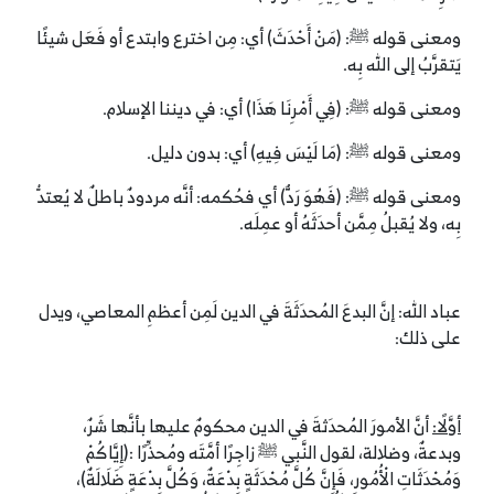
ومعنى قوله ﷺ: (مَنْ أَحْدَثَ) أي: مِن اخترع وابتدع أو فَعَل شيئًا
يَتقرَّبُ إلى الله بِه.
ومعنى قوله ﷺ: (فِي أَمْرِنَا هَذَا) أي: في ديننا الإسلام.
ومعنى قوله ﷺ: (مَا لَيْسَ فِيهِ) أي: بدون دليل.
ومعنى قوله ﷺ: (فَهُوَ رَدٌّ) أي فحُكمه: أنَّه مردودٌ باطلٌ لا يُعتدُّ
بِه، ولا يُقبلُ مِمَّن أحدَثَهُ أو عمِلَه.
عباد الله: إنَّ البدعَ المُحدَثَةَ في الدين لَمِن أعظمِ المعاصي، ويدل
على ذلك:
أوَّلًا:
أنَّ الأمورَ المُحدَثةَ في الدين محكومٌ عليها بأنَّها شَرٌ،
وبدعةٌ، وضلالة، لقول النَّبي ﷺ زاجِرًا أمَّتَه ومُحذِّرًا :(إِيَّاكُمْ
وَمُحْدَثَاتِ الْأُمُورِ، فَإِنَّ كُلَّ مُحْدَثَةٍ بِدْعَةٌ، وَكُلَّ بِدْعَةٍ ضَلَالَةٌ)،