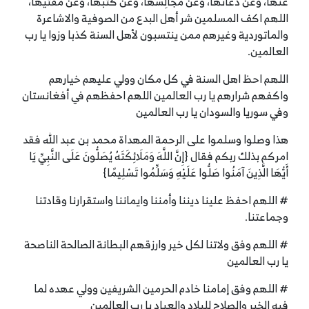
عنها، وعن دعاتها، وعن مجالِسها، وعن كُتبها، وعن مُفتيها،
اللهم اكف المسلمين شر أهل البدع من الصوفية والاشاعرة
والماتوردية وغيرهم ممن ينتسبون لأهل السنة كذبا وزوا يا رب
العالمين.
اللهم احظ اهل السنة في كل مكان وولي عليهم خيارهم
واكفهم شرارهم يا رب العالمين اللهم احفظهم في أفغانستان
وفي سوريا والسودان يا رب العالمين
هذا وصلوا وسلموا على الرحمة المهداة محمد بن عبد الله فقد
امركم بذلك ربكم فقال {إِنَّ اللَّهَ وَمَلَائِكَتَهُ يُصَلُّونَ عَلَى النَّبِيِّ يَا
أَيُّهَا الَّذِينَ آمَنُوا صَلُّوا عَلَيْهِ وَسَلِّمُوا تَسْلِيمًا}
# اللهم احفظ علينا ديننا وأمننا وايماننا واستقرارنا وقادتنا
وجماعتنا.
# اللهم وفق ولاتنا لكل خير وارزقهم البطانة الصالحة الناصحة
يا رب العالمين
# اللهم وفق إمامنا خادم الحرمين الشريفين وولي عهده لما
فيه الخير والصلاح للبلاد والعباد يا رب العالمين