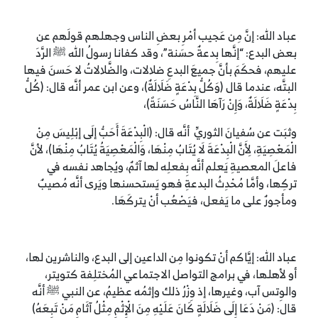
عباد الله: إنَّ مِن عَجيب أمْرِ بعضِ الناس وجهلهم قولَهم عن
بعض البدع: “إنَّها بِدعةٌ حسَنة”، وقد كفانا رسولُ الله ﷺ الرَّدَ
عليهم، فحكَمَ بأنَّ جميعَ البدعِ ضلالات، والضَّلالاتُ لا حَسنَ فيها
البتَّه، عندما قال (وَكُلُّ بِدْعَةٍ ضَلَالَةٌ)، وعن ابن عمر أنَّه قال: (كُلُّ
بِدْعَةٍ ضَلَالَةٌ، وَإِنْ رَآهَا النَّاسُ حَسَنَةً)،
وثبَت عن سُفيانَ الثوريِّ أنَّه قال: (الْبِدْعَةَ أَحَبُّ إلَى إبْلِيسَ مِنْ
الْمَعْصِيَةِ، لِأَنَّ الْبِدْعَةَ لَا يُتَابُ مِنْهَا، وَالْمَعْصِيَةُ يُتَابُ مِنْهَا)، لأنَّ
فاعلَ المعصيةِ يَعلم أنَّه بِفعلِه لها آثمٌ، ويُجاهد نفسه في
تركِها، وأمَّا مُحْدِثُ البدعةِ فهو يَستحسنها ويَرى أنَّه مُصيبٌ
ومأجورٌ على ما يَفعل، فيَصْعُب أنْ يتركَهَا.
عباد الله: إيَّاكم أنْ تكونوا مِن الداعين إلى البدع، والناشرين لها،
أو لأهلها، في برامج التواصل الاجتماعي المُختلِفة كتويتر،
والوِتس آب، وغيرها، إذ وِزْرُ ذلك وإثمُه عظيمُ، عن النبي ﷺ أنَّه
قال: (مَنْ دَعَا إِلَى ضَلَالَةٍ كَانَ عَلَيْهِ مِنَ الْإِثْمِ مِثْلُ آثَامِ مَنْ تَبِعَهُ)