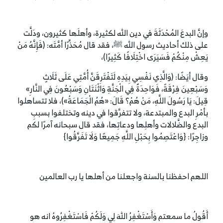
وإنَّ البدعَ المُحْدَثَةَ في دين الله لكثيرة، وأهلَها كثيرون، ودَلَّت
على ذلك أحاديث رسول الله ﷺ، فقد قال مُحَذِّرًا أمَّتَه: (فَإِنَّهُ مَنْ
يَعِشْ مِنْكُمْ فَسَيَرَى اخْتِلَافًا كَثِيرًا)،
وقال أيَضًا: (وَالَّذِي نَفْسِي بِيَدِهِ لَتَفْتَرِقَنَّ أُمَّتِي عَلَى ثَلَاثٍ
وَسَبْعِينَ فِرْقَةً، فَوَاحِدَةٌ فِي الْجَنَّةِ وَاثْنَتَانِ وَسَبْعُونَ فِي النَّارِ»
قِيلَ: يَا رَسُولَ اللَّهِ، مَنْ هُمْ؟ قَالَ: «هُمُ الْجَمَاعَةُ»)، فلا تتساهلوا
بأمْرِ البدع والمبتدعة، ولا تتفرَّقوا في دينه وتختلفوا بسببِ
البدع والضَّلالات وأهلِها ودعاتِها، فقد قال سبحانه آمرًا لكم
وزاجِرًا: {وَاعْتَصِمُوا بِحَبْلِ اللَّهِ جَمِيعًا وَلَا تَفَرَّقُوا}
اللهم احفظنا بالسنة واجعلنا من أهلها يا رب العالمين
أَقُولُ ما سمعتم وَأَسْتَغْفِرُ اللهَ لِي وَلَكُمْ فَاسْتَغْفِرُوهُ انه هو