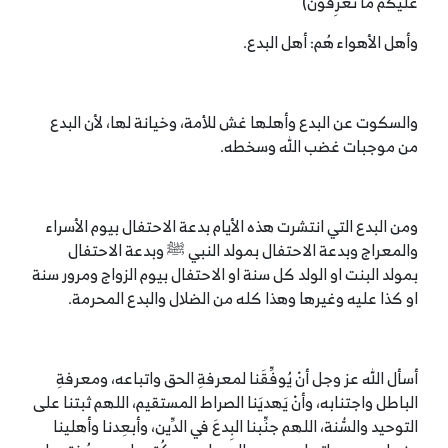
عَلَيْكُمْ مَا تَعْرِفُونَ)
وأهل الأهواء هُم: أهل البدع.
والسكوت عن البدع وأهلها غش للأمة، وخيانة لها، لأن البدع
من موجبات غضب الله وسخطه.
ومن البدع التي انتشرت هذه الأيام بدعة الاحتفال بيوم الأسراء
والمعراج وبدعة الاحتفال بمولد النبي ﷺ وبدعة الاحتفال
بمولد البنت او الولد كل سنة او الاحتفال بيوم الزواج ومرور سنة
او كذا عليه وغيرها وهذا كله من الضلال والبدع المحرمة.
أسأل الله عز وجل أنْ يُوفِّقَنا لمعرفةِ الحق واتباعه، ومعرفةِ
الباطل واجتنابه، وأنْ يَهديَنا الصراط المستقيم، اللهم ثبتنا على
التوحيد والسُّنة، اللهم جنِّبنا البِدعَ في الدِّين، وأبعِدنا وأهلينا