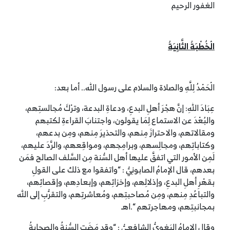
الغفور الرحيم
الْخُطْبَةُ الثَّانِيَةُ
الْحَمْدُ لِلَّهِ والصلاة والسلام على رسول الله.. أما بعد:
عِبَادَ اللهِ: إنَّ هجْرَ أهلِ البدعِ، ودعاةِ البدعة، وترْكَ مُجالستِهم،
والبُعْدَ عن الاستماع لِمَا يقولون، واجتنابَ القراءةِ لكتبهم
ومقالاتهم، والاحترازَ مِنهم، والتحذيرَ مِنهم، ومِن بدعهم،
وكتاباتِهم، ومجالِسهم، وبرامِجهم، ومواقِعهم، والرَّدَ عليهم،
لَمِن الأمور التي اتفقَّ عليها أهل السُّنة مِن السَّلف الصالح فمَن
بعدهم، قال الإمامُ الصابونِيُّ : “واتفقوا مع ذلك على القولِ
بقهْرِ أهلِ البدعِ، وإذلالِهم، وإخزائِهم، وإبعادِهم، وإقصائِهم،
والتباعُدِ مِنهم، ومِن مُصاحبتِهم، ومُعاشرتِهم، والتقرُّبِ إلى الله
بمجانبتِهم، ومهاجرتهم “.اهـ
وقال الإمامُ البَغويُّ الشافعيُّ : “وقد مَضَتِ السُّنةُ والصحابةُ