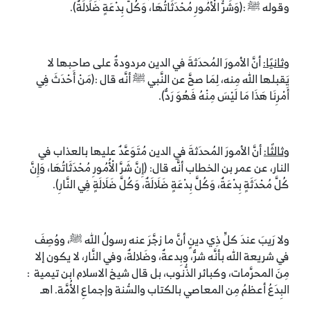
وقوله ﷺ :(وَشَرُّ الْأُمُورِ مُحْدَثَاتُهَا، وَكُلُّ بِدْعَةٍ ضَلَالَةٌ).
وثانيًا:
أنَّ الأمورَ المُحدَثةَ في الدين مردودةٌ على صاحبها لا
يَقبلها الله مِنه، لِمَا صحَّ عن النَّبي ﷺ أنَّه قال :(مَنْ أَحْدَثَ فِي
أَمْرِنَا هَذَا مَا لَيْسَ مِنْهُ فَهُوَ رَدٌّ).
وثالثًا:
أنَّ الأمورَ المُحدَثةَ في الدين مُتَوَعَّدٌ عليها بالعذاب في
النار، عن عمر بن الخطاب أنَّه قال: (إِنَّ شَرَّ الْأُمُورِ مُحْدَثَاتُهَا، وَإِنَّ
كُلَّ مُحْدَثَةٍ بِدْعَةٌ، وَكُلَّ بِدْعَةٍ ضَلَالَةٌ، وَكُلَّ ضَلَالَةٍ فِي النَّارِ).
ولا رَيبَ عندَ كلِّ ذِي دينٍ أنَّ ما زجَّرَ عنه رسولُ الله ﷺ، ووُصِفَ
في شريعة الله بأنَّه شرٌّ، وبِدعةٌ، وضَلالةٌ، وفي النَّار، لا يكون إلا
مِنَ المحرَّمات، وكبائر الذُّنوب، بل قال شيخ الاسلام ابن تيمية :
البِدَعُ أعظمُ مِن المعاصي بالكتاب والسُّنة وإجماعِ الأُمَّة. اهـ