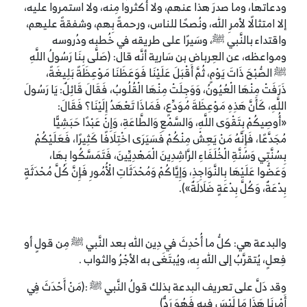
ودعاتها، وما صدرَ هذا عنهم، ولا أكثروا مِنه، ولا استمروا عليه،
إلا امتثالًا لأمرِ الله، ونُصحًا للناس، ورحمةً بِهم، وشفقةً عليهم،
واقتداء بالنَّبي ﷺ، وسَيرًا على طريقه في خُطبه ودُروسه
ومواعظه، عن العِرباض بن سَارية أنَّه قال: (صَلَّى بِنَا رَسُولُ اللَّهِ
ﷺ الصُّبْحَ ذَاتَ يَوْمٍ، ثُمَّ أَقْبَلَ عَلَيْنَا فَوَعَظَنَا مَوْعِظَةً بَلِيغَةً،
ذَرَفَتْ مِنْهَا الْعُيُونُ، وَوَجِلَتْ مِنْهَا الْقُلُوبُ، فَقَالَ قَائِلٌ: يَا رَسُولَ
اللَّهِ، كَأَنَّ هَذِهِ مَوْعِظَةَ مُوَدِّعٍ، فَمَاذَا تَعْهَدُ إِلَيْنَا؟ فَقَالَ:
«أُوصِيكُمْ بِتَقْوَى اللَّهِ، وَالسَّمْعِ وَالطَّاعَةِ، وَإِنْ عَبْدًا حَبَشِيًّا
مُجَدَّعًا، فَإِنَّهُ مَنْ يَعِشْ مِنْكُمْ فَسَيَرَى اخْتِلَافًا كَثِيرًا، فَعَلَيْكُمْ
بِسُنَّتِي وَسُنَّةِ الْخُلَفَاءِ الرَّاشِدِينَ الْمَهْدِيِّينَ، فَتَمَسَّكُوا بِهَا،
وَعَضُّوا عَلَيْهَا بِالنَّوَاجِذِ، وَإِيَّاكُمْ وَمُحْدَثَاتِ الْأُمُورِ فَإِنَّ كُلَّ مُحْدَثَةٍ
بِدْعَةٌ، وَكُلَّ بِدْعَةٍ ضَلَالَةٌ»).
والبدعة هي: كلُّ ما أُحْدِثَ في دِين الله بعد النَّبي ﷺ مِن قولٍ أو
فِعلٍ، يُتقرَّبُ إلى الله بِه، ويُبتَغَى به الأجْرُ والثواب .
وقد دَلَّ على تعريف البدعة بذلك قولُ النَّبي ﷺ :(مَنْ أَحْدَثَ فِي
أَمْرِنَا هَذَا مَا لَيْسَ فِيهِ فَهُوَ رَدٌّ)