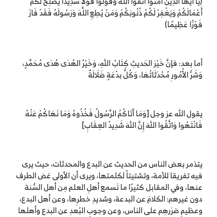
(يَا أَيُّهَا الَّذِينَ آمَنُوا اتَّقُوا اللَّهَ وَقُولُوا قَوْلًا سَدِيدًا يُصْلِحْ لَكُمْ
أَعْمَالَكُمْ وَيَغْفِرْ لَكُمْ ذُنُوبَكُمْ وَمَنْ يُطِعِ اللَّهَ وَرَسُولَهُ فَقَدْ فَازَ
فَوْزًا عَظِيمًا)
أما بعد: فإنَّ خَيْرَ الحَديثِ كِتَابُ اللهِ، وَخَيْرُ الهُدَى هُدَى مُحَمَّدٍ،
وَشَرُّ الأُمُورِ مُحْدَثَاتُهَا، وَكُلُّ بدْعَةٍ ضَلَالَةٌ
يقول الله عز وجل [وَمَا آَتَاكُمُ الرَّسُولُ فَخُذُوهُ وَمَا نَهَاكُمْ عَنْهُ
فَانْتَهُوا وَاتَّقُوا اللهَ إِنَّ اللهَ شَدِيدُ العِقَابِ]
يتذمر بعض الناس من الحديث عن البدع والمحدثات، حيث يرى
فيه تفريقا للأمة، وتشتيتاً لكلمتها، ويرى أن الأولى غض الطرف
عنها، وفي المقابل كثيرًا ما نَسمع أهلِ العلم مِن أهل السُّنة
دون غيرهم: الكلامَ عن البدعة، وشديدِ خطرِها، وعن أهل البدع،
وعظيمِ ضرَرهِم على الناس، وعن وجوبِ البُعدِ عن البدع وأهلها