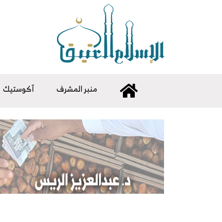
منبر المشرف
آكوستيك