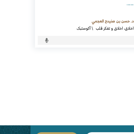
…….
د. حسن بن صنيدح العجمي
اخلاق، اخلاق و تفکر قلب
\
آکوستیک