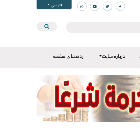
فارسي
درباره سایت
ردههای صفحه