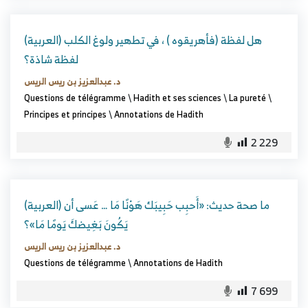
(العربية) هل لفظة (فأهريقوه ) ، في تطهير ولوغ الكلب
لفظة شاذة؟
د. عبدالعزيز بن ريس الريس
Questions de télégramme
\
Hadith et ses sciences
\
La pureté
\
Principes et principes
\
Annotations de Hadith
2 229
(العربية) ما صحة حديث: «أَحبِب حَبِيبَك هَوْنًا مَا … عَسى أن
يَكُونَ بَغِيضكَ يَومًا مَا»؟
د. عبدالعزيز بن ريس الريس
Questions de télégramme
\
Annotations de Hadith
7 699