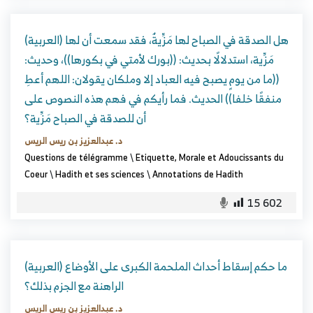
(العربية) هل الصدقة في الصباح لها مَزِّيةٌ، فقد سمعت أن لها
مَزِّية، استدلالًا بحديث: ((بورك لأمتي في بكورها))، وحديث:
((ما من يومٍ يصبح فيه العباد إلا وملكان يقولان: اللهم أعطِ
منفقًا خلفا)) الحديث. فما رأيكم في فهم هذه النصوص على
أن للصدقة في الصباح مَزِّية؟
د. عبدالعزيز بن ريس الريس
Questions de télégramme
\
Etiquette, Morale et Adoucissants du
Coeur
\
Hadith et ses sciences
\
Annotations de Hadith
15 602
(العربية) ما حكم إسقاط أحداث الملحمة الكبرى على الأوضاع
الراهنة مع الجزم بذلك؟
د. عبدالعزيز بن ريس الريس