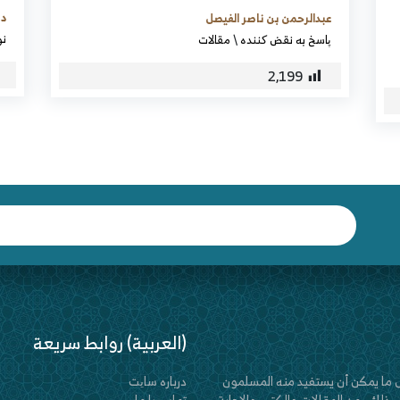
د.
عبدالرحمن بن ناصر الفيصل
نو
پاسخ به نقض کننده
\
مقالات
2,199
(العربية) روابط سريعة
ل ما يمكن أن يستفيد منه المسلمون
درباره سایت
ذلك ، من المقالات والكتب والإجابة
تماس با ما