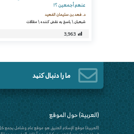
عنهم أجمعين ؟!
د. فهد بن سليمان الفهيد
شیعیان
\
پاسخ به نقض کننده
\
مقالات
3,963
ما را دنبال کنید
(العربية) حول الموقع
(العربية) موقع الإسلام العتيق هو موقع عام وشامل يجمع ك
في توحيدهم وعبادتهم ، ويكشف عن أخلاق المفسدين وما إلى 