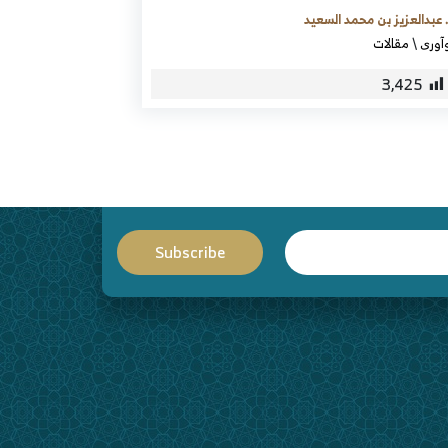
 عبدالعزيز بن محمد السعيد
آوری
\
مقالات
3,425