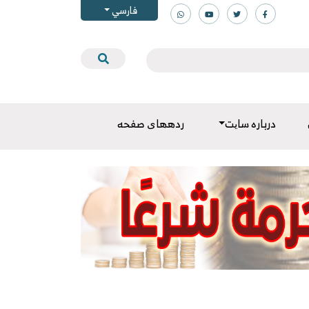
فارسي
درباره سایت
ردههای صفحه