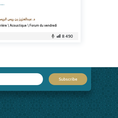
…….
د. عبدالعزيز بن ريس الري
rière
\
Acoustique
\
Forum du vendredi
8 490