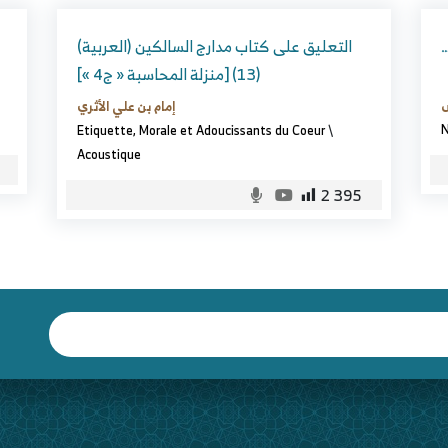
(العربية) التعليق على كتاب مدارج السالكين
(13) [منزلة المحاسبة « ج4 »]
س
إمام بن علي الأثري
N
Etiquette, Morale et Adoucissants du Coeur
\
Acoustique
2 395