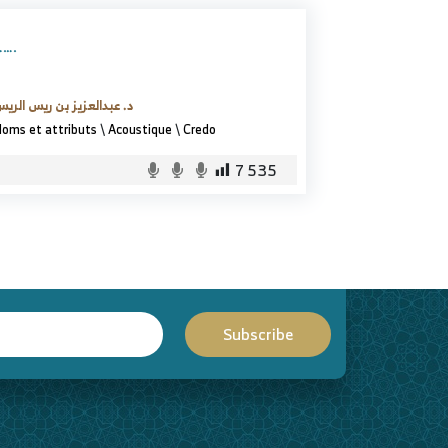
…….
د. عبدالعزيز بن ريس الري
oms et attributs
\
Acoustique
\
Credo
7 535