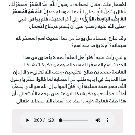
الأسعار غلت، فقال الصحابة: يَا رَسُولَ اللَّهِ، غَلَا السِّعْرُ، فَسَعِّرْ لَنَا،
فَقَالَ رَسُولُ اللَّهِ -صلى الله عليه وسلم-:
‹‹إِنَّ اللَّهَ هُوَ الْمُسَعِّرُ
الْقَابِضُ، الْبَاسِطُ، الرَّازِقُ››
، إلى آخر الحديث، فلم يوافق النبي
-صلى الله عليه وسلم- على أن يُسعر لارتفاع الأسعار.
وقد تنازع العلماء هل يؤخذ من هذا الحديث اسم المسعِّر لله
سبحانه؟ أم لا يؤخذ منه اسم؟
والذي رأيت عليه أكثر أهل العلم أنهم لا يأخذون من هذا
الحديث اسم المسعّر لله سبحانه، وممن ذكر ذلك شيخنا
العلامة محمد بن صالح العثيمين -رحمه الله تعالى-، وقال: إن
هذا الحديث في إجابة طلب من الصحابة لما قالوا: سَعِّر يا رسول
الله، فهو صفة فعلية؛ أي: كأنَّ الجواب إن الله هو الذي يُسعِّر،
أما أنا فلا أسعر، وذكر شيخنا ابن عثيمين -رحمه الله تعالى- أن
هذا صفة فعلية، وليس اسمًا من أسماء الله سبحانه وتعالى